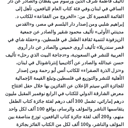
تأليف فاطمة شرف الدين ورسوم مي يقظان والصادر عن دار
الساقي في لبنان.وفي فئة كتاب العام لليافعين، تأهل إلى
القائمة القصيرة كل من: «الخروج من الفقاعة» للكاتب د.
إبراهيم شلبي ومن إصدار دار البلسم في مصر، و«القدس
مدينتي الأولى» تأليف محمود شقير والصادر عن جمعية
الزيزفونة لتنمية ثقافة الطفل في فلسطين، و«حفلة شاي في
قصر سندريلا» تأليف أروى خميس والصادر عن دار أروى
العربية للنشر في السعودية، و«دجاجة البيت الذي رحل» تأليف
حسن عبدالله والصادر عن أكاديميا إنترناشونال في لبنان،
و«نزل الذرة الصفراء» للكاتب أنس أبو رحمة ومن إصدار
الأهلية للنشر والتوزيع في فلسطين.وتبلغ القيمة الإجمالية
للجائزة التي سيتم الإعلان عن الفائزين بها خلال حفل افتتاح
معرض الشارقة الدولي للكتاب في الرابع نوفمبر المقبل مليون
درهم إماراتي، تشمل 300 ألف درهم لفئة جائزة كتاب الطفل
يتقاسمها الناشر والمؤلف والرسام، بواقع 100 ألف لكل واحد
منهم، و200 ألف لفئة جائزة كتاب اليافعين، توزع مناصفة بين
المؤلف والناشر، و100 ألف لكل من الكتاب الفائز بجائزة