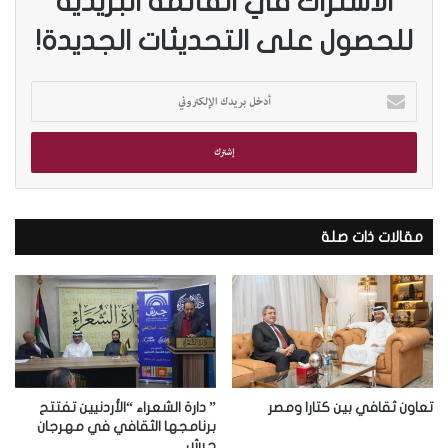
الاشتراك في القائمة البريدية
للحصول على التحديثات الجديدة!
أ
د
خ
ل
ب
ر
ي
د
مقالات ذات صلة
ك
ا
ل
إ
ل
ك
ت
ر
تعاون ثقافي بين كتارا ومصر
” دارة الشعراء “الأردنيين تفتتح
و
برنامجها الثقافي في مهرجان
جرش