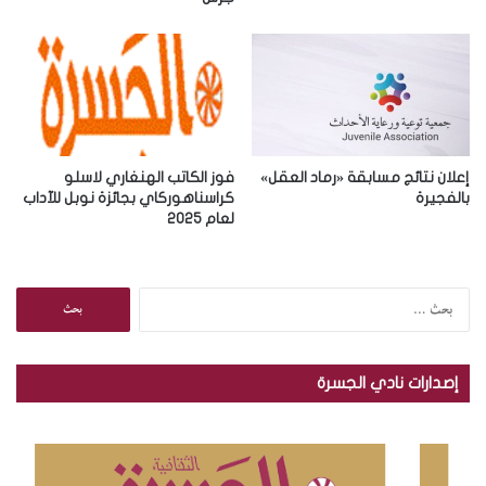
ن
ي
إعلان نتائج مسابقة «رماد العقل»
فوز الكاتب الهنغاري لاسلو
بالفجيرة
كراسناهوركاي بجائزة نوبل للآداب
لعام 2025
ا
ل
ب
ح
إصدارات نادي الجسرة
ث
ع
ن
: