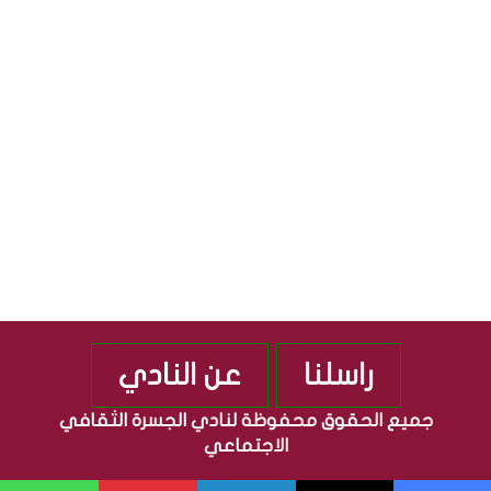
ق
ج
S
ا
م
ف
ه
ي
و
ة
ر
”
ي
م
ة
ن
ا
ذ
ل
2
ع
0
ر
1
ا
0
ق
ي
ة
راسلنا
عن النادي
جميع الحقوق محفوظة لنادي الجسرة الثقافي
الاجتماعي