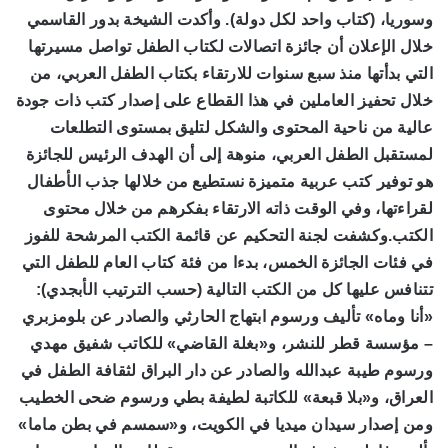
وسوريا، (كتاب واحد لكل دولة). وأكدت الشيخة بدور القاسمي
خلال الإعلان أن جائزة اتصالات لكتاب الطفل تواصل مسيرتها
التي بدأتها منذ سبع سنوات للارتقاء بكتاب الطفل العربي، من
خلال تحفيز العاملين في هذا القطاع على إصدار كتب ذات جودة
عالية من ناحية المحتوى والشكل لتليق بمستوى التطلعات
لمستقبل الطفل العربي، منوهة إلى أن الهدف الرئيس للجائزة
هو توفير كتب عربية متميزة نستطيع من خلالها جذب الأطفال
لقراءتها، وفي الوقت ذاته الارتقاء بفكرهم من خلال محتوى
الكتب.وكشفت لجنة التحكيم عن قائمة الكتب المرشحة للفوز
في فئات الجائزة الخمس، بدءا من فئة كتاب العام للطفل التي
تتنافس عليها كل من الكتب التالية (حسب الترتيب الأبجدي):
«أنا وماه» تأليف ورسوم ابتهاج الحارثي والصادر عن بلومزبري
– مؤسسة قطر للنشر، و«بغلة القاضي» للكاتب شفيق مهدي
ورسوم طيبة عبدالله والصادر عن دار البراق لثقافة الطفل في
العراق، و«بلا قبعة» للكاتبة لطيفة بطي ورسوم ضحى الخطيب
ومن إصدار سيدان ميديا في الكويت، و«سمسم في بطن ماما»