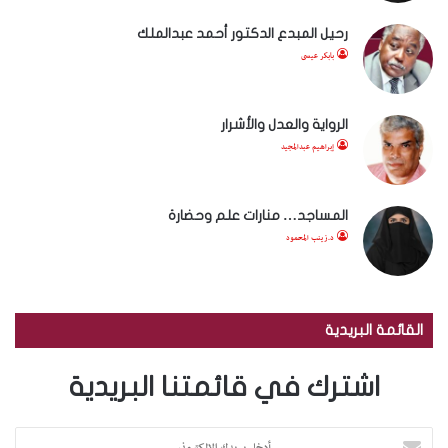
رحيل المبدع الدكتور أحمد عبدالملك
بابكر عيسى
الرواية والعدل والأشرار
إبراهيم عبدالمجيد
المساجد… منارات علم وحضارة
د.زينب المحمود
القائمة البريدية
اشترك في قائمتنا البريدية
أ