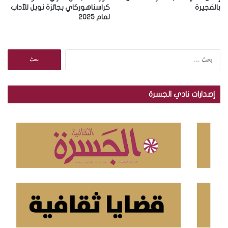
بالفجيرة
كراسناهوركاي بجائزة نوبل للآداب
لعام 2025
ا
ل
ب
ح
إصدارات نادي الجسرة
ث
ع
ن
: