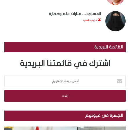
المساجد… منارات علم وحضارة
د.زينب المحمود
القائمة البريدية
اشترك في قائمتنا البريدية
أ
د
خ
ل
ب
ر
ي
الجسرة في عيونهم
د
ك
م
ب