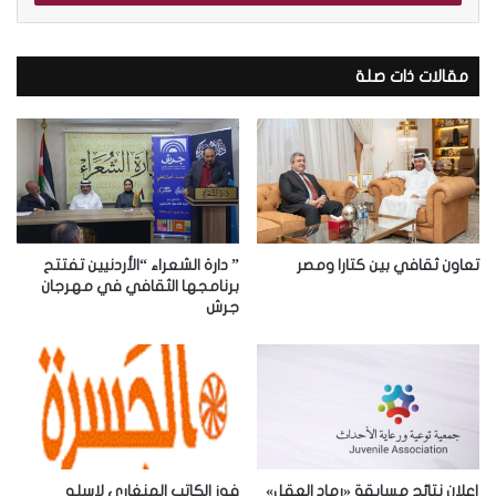
ب
ر
ي
د
مقالات ذات صلة
ك
ا
ل
إ
ل
ك
ت
ر
تعاون ثقافي بين كتارا ومصر
” دارة الشعراء “الأردنيين تفتتح
و
برنامجها الثقافي في مهرجان
جرش
ن
ي
إعلان نتائج مسابقة «رماد العقل»
فوز الكاتب الهنغاري لاسلو