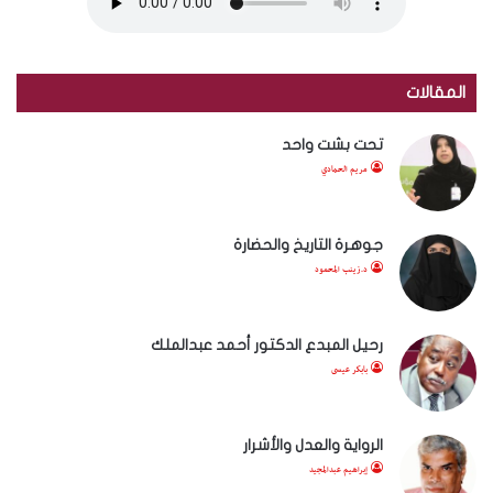
المقالات
تحت بشت واحد
مريم الحمادي
جوهرة التاريخ والحضارة
د.زينب المحمود
رحيل المبدع الدكتور أحمد عبدالملك
بابكر عيسى
الرواية والعدل والأشرار
إبراهيم عبدالمجيد