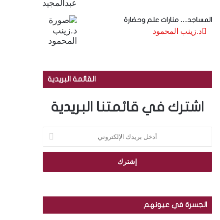
المساجد… منارات علم وحضارة
د.زينب المحمود
القائمة البريدية
اشترك في قائمتنا البريدية
أ
د
خ
ل
ب
ر
ي
د
الجسرة في عيونهم
ك