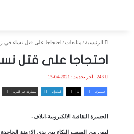
الرئيسية
/
متابعات
/
احتجاجا على قتل نساء في زي
احتجاجا على قتل نسا
243
آخر تحديث: 2021-04-15
فيسبوك
‫X
لينكدإن
مشاركة عبر البريد
الجسرة الثقافية الالكترونية-ايلاف-
ليس من الصعب البكاء بين يدي الازمنة الجاحدة