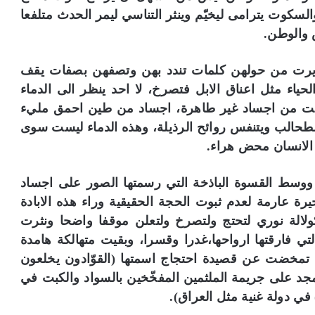
وت يترامى ليخيّم وينثر التناسي ليمر الحدث متلفعا
 والوطن.
يرت من حولهن كلمات تندد بهن وتصفهن بصفات يقف
لحياء مثل اعناق الابل فتصرخ، لا احد ينظر الى الدماء
سكبت من اجساد غير طاهرة، اجساد من طين احمق مليء
طحالب ويتنفس روائح الرذيلة، وهذه الدماء ليست سوى
 الانسان محض هراء.
ط القسوة الباذخة التي رسمتها الصور على اجساد
رة عارمة لعدم ثبوت الحجة الحقيقية وراء هذه الابادة
نبرت الشاعرة كولالة نوري لتحتج ولتصرخ ولتعلن موقفا واضحا ونثرت
ي فارقتها ارواحها،غدرا وقسرا، وبقيت متهالكة هامدة
بة تمخضت عن قصيدة احتجاج اسمتها (القوّادون يخلعون
 مجد على جريمة الملثمين المفخّخين بالسواد والكبت في
 في دولة غنية مثل العراق).