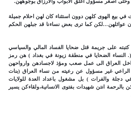
 وحتى اصغر مسؤول اغلق الابواب والارزاق بوجوههن.
 بيع الهوى كلهن دوون استثناء كان لهن احلام جميلة
عوائلهن…لكن كما ترى بعض نساءنا قد جبلهن الحكم
كتبته على جريمة قتل ضحايا الفساد المالي والسياسي
. النساء الضحايا في منطقة زيونة في بغداد ) هن رمز
ي داخل العراق الى عمل صعب ومؤذ لاجسادهن وارواحهن
لراعي غير مسؤول عن رعيته من نساء العراق (بنات
في دجلة والفرات ) بل مشغول باعداد العدة للولايات
ن بالرحمة انتن شهيدات بفتوى الانسانية،ولقاءكن يسير