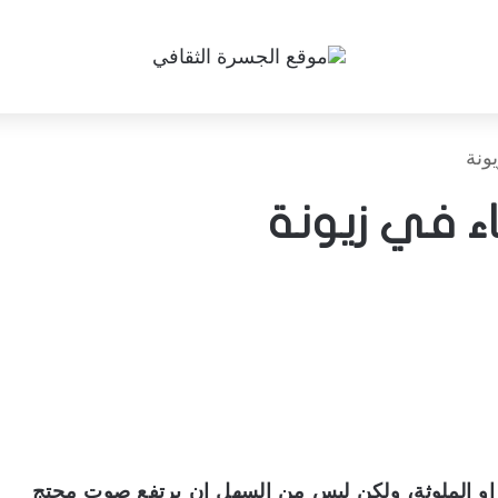
ونة
ء في زيونة
 او الملوثة، ولكن ليس من السهل ان يرتفع صوت محتج