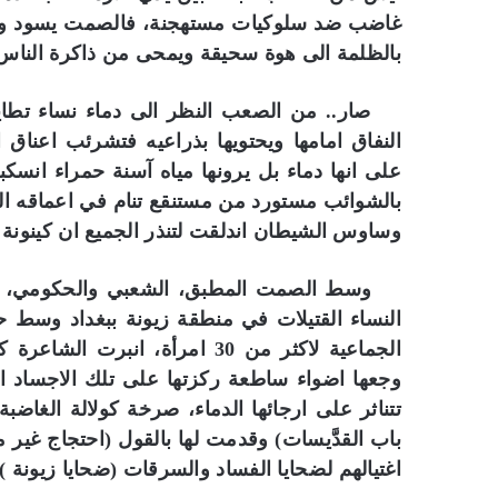
غاضب ضد سلوكيات مستهجنة، فالصمت يسود والسك
بالظلمة الى هوة سحيقة ويمحى من ذاكرة الناس
صار.. من الصعب النظر الى دماء نساء تطا
النفاق امامها ويحتويها بذراعيه فتشرئب اعناق ا
على انها دماء بل يرونها مياه آسنة حمراء ان
بالشوائب مستورد من مستنقع تنام في اعماقه ال
وساوس الشيطان اندلقت لتنذر الجميع ان كينونة
وسط الصمت المطبق، الشعبي والحكومي، ووس
النساء القتيلات في منطقة زيونة ببغداد وسط حي
الجماعية لاكثر من 30 امرأة، ا
وجعها اضواء ساطعة ركزتها على تلك الاجساد الت
تتناثر على ارجائها الدماء، صرخة كولالة الغاض
باب القدَّيسات) وقدمت لها بالقول (احتجاج غير
اغتيالهم لضحايا الفساد والسرقات (ضحايا زيونة )