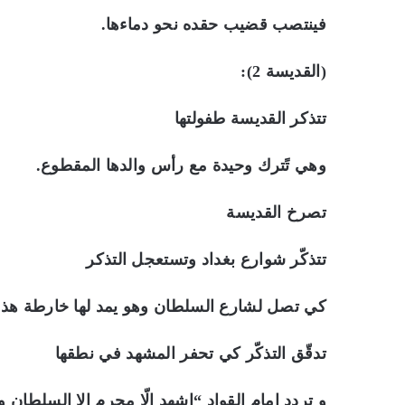
فينتصب قضيب حقده نحو دماءها.
(القديسة 2):
تتذكر القديسة طفولتها
وهي تًترك وحيدة مع رأس والدها المقطوع.
تصرخ القديسة
تتذكّر شوارع بغداد وتستعجل التذكر
كي تصل لشارع السلطان وهو يمد لها خارطة هذا 
تدقّق التذكّر كي تحفر المشهد في نطقها
و تردد امام القواد “اشهد الّا مجرم الا السلطان 