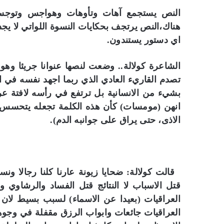
النص يستجمع آهات وتأوهات وهواجس وتوجسا
هناك،النص يرتجف بحكايات النسوة اللواتي لا يجد
اي دستور يستندون.
الشاعرة كولالة.. وضعت لنصها عنوانا جريئا وهو
تصدم القاريء العادي الذي ربما اجهد نفسه في الا
بشيء من الانسانية بل ترتفع في رأسه لافتة عر
انهن (مومسات) كأن هذه الكلمة تجعله يتحسس بغ
الاذى، حتى يراق على جوانبه الدم).
قالت كولالة: ضحايا زيونة عارنا كلنا رجالا ونس
قتل الاسباب لا النتائج قتل الفساد والرشاوي و
العراقيات (بعيدا عن الاسماء) لسبب بسيط لان ا
العراقيات جائعات وابواب الرزق مقفلة في وجوه