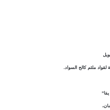
ويل
لقواد ملثم كالح السواد.
مَا”
ان،