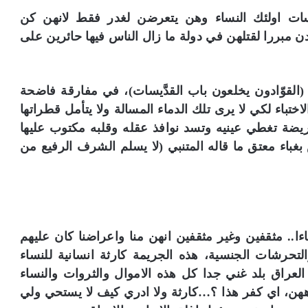
ت اولئك النساء وهن يتعرضن لغدر فقط لانهن كن
ن مبررا لقتلهن في دولة ما زال الناس فيها حائرين على
 (القوّادون يخلعون باب القدَّيسات)، في مفارقة فاضحة
ختباء لكي لا يرى تلك الدماء المسالة ولا يتأمل قطراتها
يضة تغطي عينيه وتسد نوافذ عقله وقلبه مكتوب عليها
باء معتق ما قاله المتنبي (لا يسلم الشرف الرفيع من
اءا.. مثقفين وغير مثقفين انهن منا واعراضنا كان عليهم
التحرشات الجنسية، هذه الجريمة كارثة انسانية للنساء
لعراق بلد غني جدا كل هذه الاموال والثروات والنساء
هن، اي كفر هذا ؟…كارثة ولا ادري كيف لا يستحي ولي