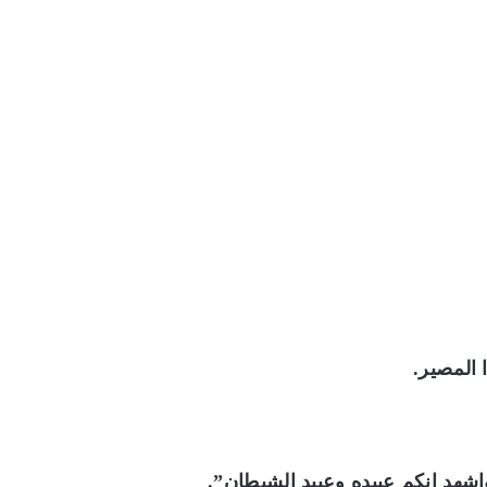
المصير.
واشهد انكم عبيده وعبيد الشيطان”.