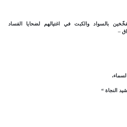
ّخين بالسواد والكبت في اغتيالهم لضحايا الفساد
ق –
لسماء،
يد النجاة “