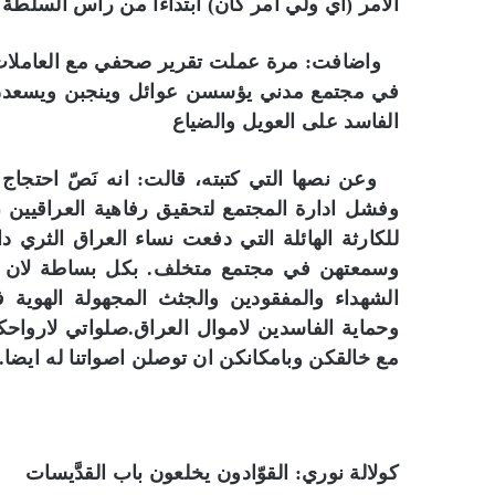
الامر (اي ولي امر كان) ابتداءا من راس السلطة
واضافت: مرة عملت تقرير صحفي مع العاملات في
في مجتمع مدني يؤسسن عوائل وينجبن ويسعدن 
الفاسد على العويل والضياع
وعن نصها التي كتبته، قالت: انه نَصّ احتجاج 
وفشل ادارة المجتمع لتحقيق رفاهية العراقيين (
للكارثة الهائلة التي دفعت نساء العراق الثر
وسمعتهن في مجتمع متخلف. بكل بساطة لان ا
الشهداء والمفقودين والجثث المجهولة الهوية 
وحماية الفاسدين لاموال العراق.صلواتي لارواحك
مع خالقكن وبامكانكن ان توصلن اصواتنا له ايضا.
كولالة نوري: القوّادون يخلعون باب القدَّيسات