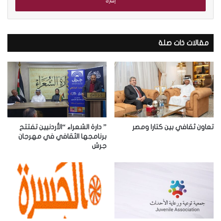
ل
ب
ر
ي
د
مقالات ذات صلة
ك
ا
ل
إ
ل
ك
ت
ر
تعاون ثقافي بين كتارا ومصر
” دارة الشعراء “الأردنيين تفتتح
و
برنامجها الثقافي في مهرجان
جرش
ن
ي