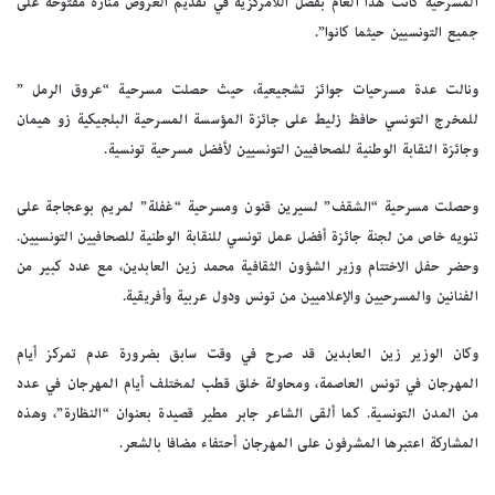
المسرحية كانت هذا العام بفضل اللامركزية في تقديم العروض منارة مفتوحة على
جميع التونسيين حيثما كانوا”.
ونالت عدة مسرحيات جوائز تشجيعية، حيث حصلت مسرحية “عروق الرمل ”
للمخرج التونسي حافظ زليط على جائزة المؤسسة المسرحية البلجيكية زو هيمان
وجائزة النقابة الوطنية للصحافيين التونسيين لأفضل مسرحية تونسية.
وحصلت مسرحية “الشقف” لسيرين قنون ومسرحية “غفلة” لمريم بوعجاجة على
تنويه خاص من لجنة جائزة أفضل عمل تونسي للنقابة الوطنية للصحافيين التونسيين.
وحضر حفل الاختتام وزير الشؤون الثقافية محمد زين العابدين، مع عدد كبير من
الفنانين والمسرحيين والإعلاميين من تونس ودول عربية وأفريقية.
وكان الوزير زين العابدين قد صرح في وقت سابق بضرورة عدم تمركز أيام
المهرجان في تونس العاصمة، ومحاولة خلق قطب لمختلف أيام المهرجان في عدد
من المدن التونسية. كما ألقى الشاعر جابر مطير قصيدة بعنوان “النظارة”، وهذه
المشاركة اعتبرها المشرفون على المهرجان أحتفاء مضافا بالشعر.