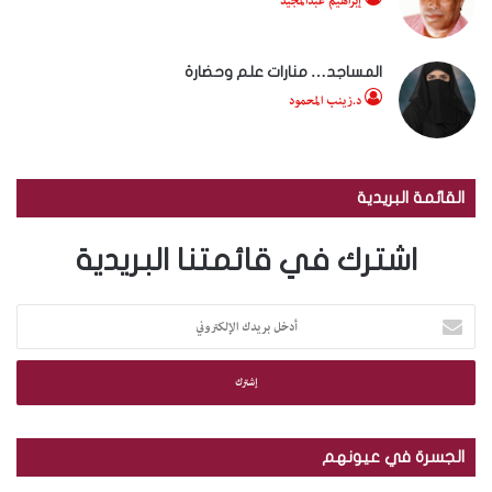
إبراهيم عبدالمجيد
المساجد… منارات علم وحضارة
د.زينب المحمود
القائمة البريدية
اشترك في قائمتنا البريدية
أ
د
خ
ل
ب
ر
ي
الجسرة في عيونهم
د