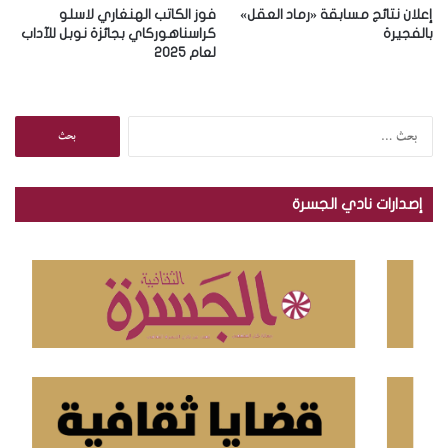
إعلان نتائج مسابقة «رماد العقل»
فوز الكاتب الهنغاري لاسلو
بالفجيرة
كراسناهوركاي بجائزة نوبل للآداب
لعام 2025
ا
ل
ب
ح
إصدارات نادي الجسرة
ث
ع
ن
: