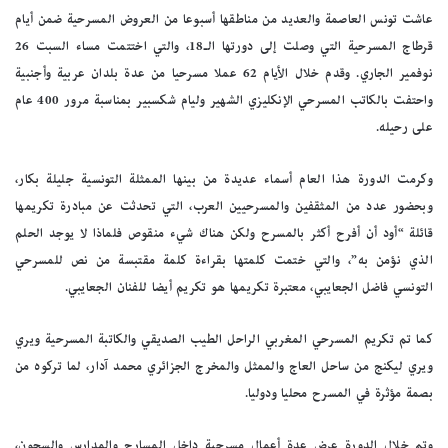
عاشت تونس العاصمة والعديد من مناطقها أسبوعا من العروض المسرحية ضمن أيام
قرطاج المسرحية التي وصلت إلى دورتها الـ18، والتي اختتمت مساء السبت 26
نوفمير الجاري. وقدم خلال الأيام 62 عملا مسرحيا من عدة بلدان عربية وأجنبية
واحتفت بالكاتب المسرحي الإنكليزي الشهير وليام شكسبير بمناسبة مرور 400 عام
على رحيله.
وكرمت الدورة هذا العام أسماء عديدة من بينها الممثلة التونسية جليلة بكار،
وبحضور عدد من المثقفين والمسرحيين العرب، التي تحدثت عن مبادرة تكريمها
قائلة “أود أن أفرح أكثر بالمسرح ولكن هناك شيء منقوص فلماذا لا يوجد الحلم
الذي نؤمن به”، والتي ختمت كلمتها بقراءة كلمة مقتبسة من نص للمسرحي
التونسي فاضل الجعايبي، معتبرة تكريمها هو تكريم أيضا للفنان الجعايبي.
كما تم تكريم المسرحي المغربي الراحل الطيب الصديقي والكاتبة المسرحية ويري
ويري ليكنج من ساحل العاج والممثل والمخرج الجزائري محمد آدار، لما تركوه من
بصمة مؤثرة في المسرح محليا ودوليا.
وتم خلال الدورة عرض عدة أعمال مسرحية داخل المسارح والمدارس والسجون،