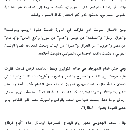
وقد نظر إليه المشرفون على المهرجان، بكونه خروجا إلى فضاءات غير تقليدية
للعرض المسرحي، لتحقيق قدر أكثر لانتشار ثقافة المسرح وفعله.
ومن الأعمال العربية التي شاركت في الدورة الثامنة عشرة “روميو وجولييت”
و”عرق الرمل” و”الشقف” من تونس و”حلم” من سوريا و”زي الناس” و”يا سم”
من مصر و”حروب” من العراق و”عنبرة” من لبنان، وسعت لمعالجة قضايا الإنسان
العربي وعكست واقعه الاجتماعي والسياسي وتتبعت أحلامه.
وفي حفل ختام المهرجان في صالة الكوليزي وسط العاصمة تونس قدمت فقرات
فنية مزجت بين الغناء والمسرح والشعر والصورة. وأطربت الفنانة التونسية لبنى
نعمان برفقة عازف العود مهدي شقرون ضيوف حفل الختام بأشهر أغانيهما مثل
“غريب” و”الأفينو” و”الفولارة”، كما قدمت الفنانة اللبنانية المقيمة بباريس صوفي
ارماش لوحة فنية جمعت فيها بين الغناء والرقص والصورة، بينما ألقى الشاعر جابر
مطير قصيدة بعنوان “النظارة”.
وقال لسعد الجموسي مدير أيام قرطاج المسرحية لوسائل إعلام “أيام قرطاج