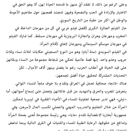
وعلى الرغم من ذلك، لا تفقد أيّ منهن ما قدمته الحياة لهن، ألا وهو الحق في
الاختيار والإرادة في الحب والتضحية وفيهن تتجسّد قصصهن حول مفاهيم الأمومة
والوطن في اكثر من حقبة من التاريخ السوري.
حاز الفيلم الجائزة الكبرى لأفضل فيلم عربي في كل من مهرجان الداخلة في
المغرب ومهرجان وهران والجائزة البرونزية في مهرجان مسقط. كما شارك الفيلم
في مهرجان موسكو السينمائي ومهرجان لاهاي لأفلام المرأة.
في الفيلم السويدي (ستة أيام) وهو من النوع التسجيلي حكايات لثلاث نساء وثلاث
حروب وحلم واحد. إنها قصة عالمية تحكي عن شجاعة مجموعة من النساء وبقائهن
على قيد الحياة في أعقاب الحرب، رغم ما يفصل بينهن آلاف الأميال ، لكن
التحديات المشتركة لتحقيق حياة أفضل تجمعهن.
هناك «لانجا» صحافية تعمل في العراق وتقدم بلا خوف ملجأ للنساء اللواتي
يتعرضن للضرب والحرق والتهديد من قبل عائلاتهن وتعمل على إسماع أصواتهن، أما
«نيلي» فهي تدير جمعية تعاونية للنساء في الأحياء الفقيرة في ليبيريا لتمكين
المرأة من خلال التعليم والتدريب المهني والعملي لكسب المال لأسرهن، وفي
جمهورية أبخازيا الانفصالية تقدم «مايا»، وهي رئيسة مجموعة تُعنى بصحة المرأة
وتدافع عن حقوقها، الرعاية الطبية للنساء والفتيات في القرى النائية بينما تناهض
العادات القديمة التي تؤدي إلى الزواج القسري.