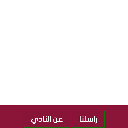
R
ا
ي
ل
ا
S
ث
ل
ق
ج
S
ا
م
ف
ه
ي
و
ة
ر
”
ي
م
ة
ن
ا
ذ
ل
2
ع
0
ر
1
ا
0
ق
ي
ة
راسلنا
عن النادي