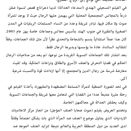
في الفيلم التسجيلي الهندي (استدعاء العدالة) لديبا دهراناج قصص لنسوة ضقن
ذرعاً بالمجالس المجتمعية المحلية التي يهيمن عليها الرجال حيث لا يوجد للمرأة
صوت ولا مكان فيها، تبادر شريفة وعدد من النساء المسلمات الريفيات في المدن
الصغيرة والفقيرة في جنوب الهند بتأسيس مجالس وجماعات خاصة بهن عام 2003.
كان هذا عملاً استثنائياً يتسم بالشجاعة والتحدي نظراً لأن مثل تلك الجماعات، وفقاً
للتقاليد السائدة، عادة ما يؤسسها ويديرها الرجال فقط.
بعد انتشار تلك الجماعات النسوية الفريدة من نوعها، لم يعد من صلاحيات الرجال
الحكم في قضايا التحرش والعنف الأسري والطلاق ونزاعات الملكية. وقد لقيت
معارضة شرسة من رجال الدين والمجتمع، إلا أنها ازدادت قوة واكتسبت شرعية
أكبر.
في تحد للصورة النمطية للمرأة المسلمة المضطهدة والمقهورة، يأخذنا الفيلم في
رحلة مثيرة متتبعاً عددا من القضايا التي تتعامل معها شريفة والجماعات النسوية
وكيف يحققن العدالة في محاكمهن الخاصة.
وتختتم العروض بفيلم (صوت ضحايا العنف المؤجل) من انجاز مركز الاعلاميات
الاردنيات الذي يتناول موضوع العنف ضد المرأة الذي بات يشكل اهتماماً وقلقاً
لدى العديد من دول المنطقة العربية والعالم نتيجة لتزايد العنف الموجه ضد