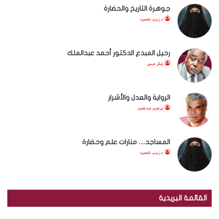
جوهرة التاريخ والحضارة
د.زينب المحمود
رحيل المبدع الدكتور أحمد عبدالملك
بابكر عيسى
الرواية والعدل والأشرار
إبراهيم عبدالمجيد
المساجد… منارات علم وحضارة
د.زينب المحمود
القائمة البريدية