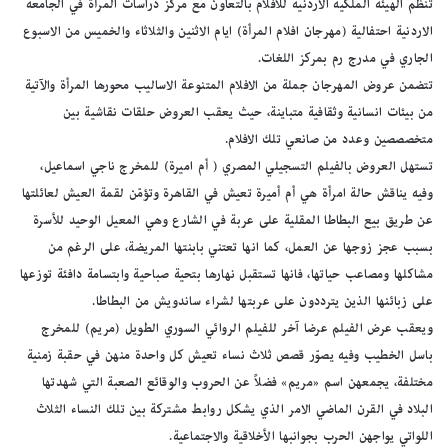
تنظم الهيئة الملكية الاردنية للافلام بالتعاون مع مركز دراسات المرأة في الجامعة
الاردنية احتفالية (مهرجان افلام المرأة) ايام الاثنين والثلاثاء والخميس من الاسبوع
الجاري في مدرج رم بمركز اللغات.
تتضمن عروض المهرجان جملة من الافلام المتنوعة الاساليب محورها المرأة والآتية
من بيئات انسانية وثقافية متباينة، حيث يعقب العروض حلقات نقاشية بين
متخصصصين وعدد من صانعي تلك الافلام.
تستهل العروض بالفيلم التسجيلي المصري ( أم اميرة) للمخرج ناجي اسماعيل،
وفيه يناقش حالة امرأة هي أم أميرة تعيش في القاهرة وتؤمّن لقمة العيش لعائلتها
عن طريق بيع البطاطا المقلية على عربة في الشارع وهي المعيل الوحيد للأسرة
بسبب عجز زوجها عن العمل، كما انها تعتني بابنتها المريضة، على الرغم من
مشاكلها ومصاعب حياتها، فانها تستقبل نهارها بتحية صباحية وابتسامة دافئة توزعها
على زبائنها الذين يترددون على عربتها لشراء ساندويش من البطاطا.
ويعقب عرض الفيلم عرضا آخر للفيلم الروائي السوري الطويل (مريم) للمخرج
باسل الخطيب وفيه يصوّر قصص ثلاث نساء تعيش كل واحدة منهن في حقبة زمنية
مختلفة، يجمعهن اسم «مريم» فضلاً عن الحروب والوقائع الصعبة التي شهدتها
البلاد في القرن الماضي الامر الذي يشكل روابط مشتركة بين تلك النساء الثلاث
اللواتي يواجهن الحرب بجوانبها الأخلاقية والاجتماعية.