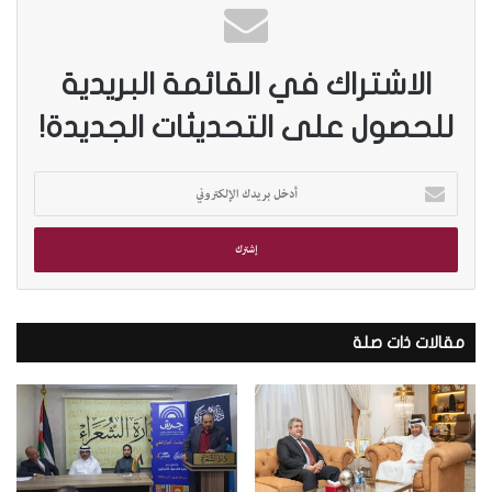
الاشتراك في القائمة البريدية
للحصول على التحديثات الجديدة!
أ
د
خ
ل
ب
ر
ي
د
مقالات ذات صلة
ك
ا
ل
إ
ل
ك