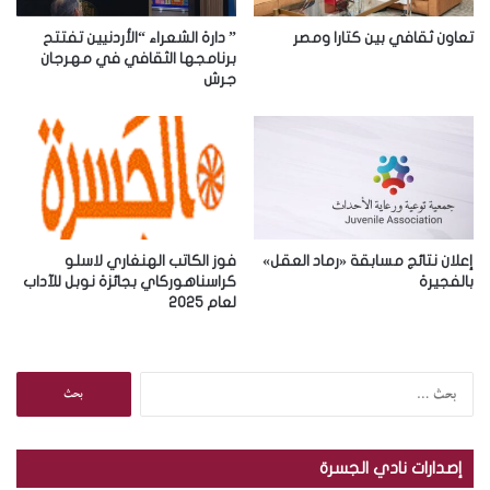
ت
ر
تعاون ثقافي بين كتارا ومصر
” دارة الشعراء “الأردنيين تفتتح
و
برنامجها الثقافي في مهرجان
جرش
ن
ي
إعلان نتائج مسابقة «رماد العقل»
فوز الكاتب الهنغاري لاسلو
بالفجيرة
كراسناهوركاي بجائزة نوبل للآداب
لعام 2025
ا
ل
ب
ح
إصدارات نادي الجسرة
ث