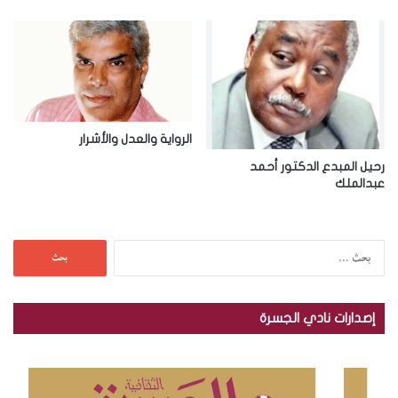
الرواية والعدل والأشرار
رحيل المبدع الدكتور أحمد
عبدالملك
ا
ل
ب
ح
إصدارات نادي الجسرة
ث
ع
ن
: