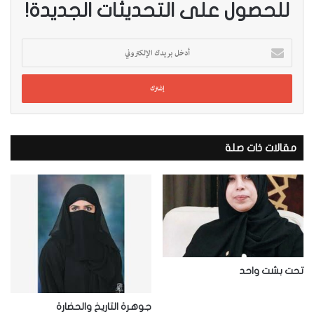
للحصول على التحديثات الجديدة!
أ
د
خ
ل
ب
ر
ي
د
مقالات ذات صلة
ك
ا
ل
إ
ل
ك
ت
ر
تحت بشت واحد
و
ن
جوهرة التاريخ والحضارة
ي