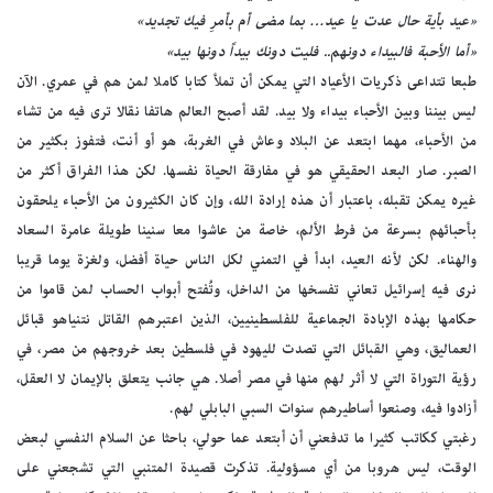
«عيد بأية حال عدت يا عيد… بما مضى أم بأمرِ فيك تجديد»
«أما الأحبة فالبيداء دونهم.. فليت دونك بيداً دونها بيد»
طبعا تتداعى ذكريات الأعياد التي يمكن أن تملأ كتابا كاملا لمن هم في عمري. الآن
ليس بيننا وبين الأحباء بيداء ولا بيد. لقد أصبح العالم هاتفا نقالا ترى فيه من تشاء
من الأحباء، مهما ابتعد عن البلاد وعاش في الغربة، هو أو أنت، فتفوز بكثير من
الصبر. صار البعد الحقيقي هو في مفارقة الحياة نفسها. لكن هذا الفراق أكثر من
غيره يمكن تقبله، باعتبار أن هذه إرادة الله، وإن كان الكثيرون من الأحباء يلحقون
بأحبائهم بسرعة من فرط الألم، خاصة من عاشوا معا سنينا طويلة عامرة السعاد
والهناء. لكن لأنه العيد، ابدأ في التمني لكل الناس حياة أفضل، ولغزة يوما قريبا
نرى فيه إسرائيل تعاني تفسخها من الداخل، وتُفتح أبواب الحساب لمن قاموا من
حكامها بهذه الإبادة الجماعية للفلسطينيين، الذين اعتبرهم القاتل نتنياهو قبائل
العماليق، وهي القبائل التي تصدت لليهود في فلسطين بعد خروجهم من مصر، في
رؤية التوراة التي لا أثر لهم منها في مصر أصلا. هي جانب يتعلق بالإيمان لا العقل،
أزادوا فيه، وصنعوا أساطيرهم سنوات السبي البابلي لهم.
رغبتي ككاتب كثيرا ما تدفعني أن أبتعد عما حولي، باحثا عن السلام النفسي لبعض
الوقت، ليس هروبا من أي مسؤولية. تذكرت قصيدة المتنبي التي تشجعني على