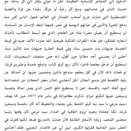
الدخول إلى المشاعر الإنسانية العظيمة. لكن ما حولي يقفز إليَّ كل ساعة، مع
حديث الناس في جلساتهم، ومع كل رغبة أو حركة. بعيدا عن غزة والقضية
الفلسطينية التي صارت جرح أصحاب الضمائر في العالم، فحول الناس كثير مما
يدفع للحيرة والأسى في حياتهم اليومية في مصر. فمهما ابتعد الإنسان عن السياسة،
لن يستطيع أن يعيش مضربا مثلا عن الطعام، الذي هو أبسط المطالب، تأخذك
أسعاره للتفكير، هل هذه القفزات الفلكية طبيعية. لقد صارت الألف جنيه في قيمة
الخمسة جنيهات منذ خمسين سنة، وفي قيمة العشرة جنيهات منذ ثلاثين سنة.
أخشى أن يحسبني أحد مغاليا حين أقول، إنه حتى منتصف السبعينيات، كنت
تستطيع أن تدخل مطعما فاخرا، تأكل ربع كيلو كباب، وتدفع خمسة وعشرين قرشا.
لو فعلت ذلك الآن في أقل مطعم ستدفع مائتين وخمسين جنيها. لن أحدثك عن
بقية الأطعمة فلن يتسع المقال. لكن أدهشني إعلان بعض المحلات عن استعدادها
لبيع كعك العيد بالقسط، لمن لا يستطيع دفع الثمن الذي وصل لمائة وخمسة
وسبعين جنيها للكيلو جرام. تذكرت مظاهراتنا في يناير عام 1977 حين كنا نهتف
«سيد مرعي يا سيد بيه كيلو اللحمة بقى بجنيه» والحقيقة أنه كان بخمسة وسبعين
قرشا، لكنا جعلناه بجنيه لزوم القافية في النداء. سيد مرعي كان وقتها رئيسا
لمجلس الشعب. زيادة الأسعار القائمة الآن حدثت بالتدريج طبعا، لكنها قفزت في
العشر سنين الماضية قفزتها الكبرى. ليس لي غير الاعتذار للمتنبي، فلقد أخذتني