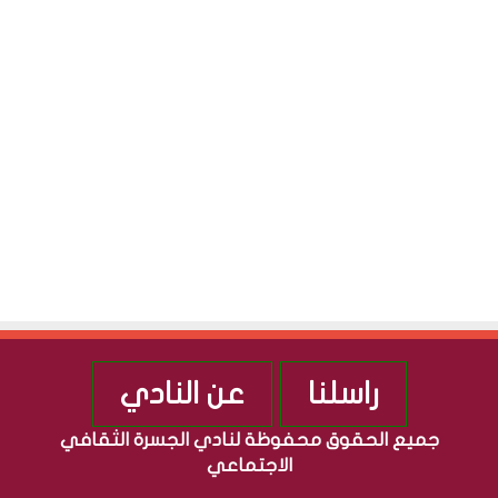
ق
ج
S
ا
م
ف
ه
ي
و
ة
ر
”
ي
م
ة
ن
ا
ذ
ل
2
ع
0
ر
1
ا
0
ق
ي
ة
راسلنا
عن النادي
جميع الحقوق محفوظة لنادي الجسرة الثقافي
الاجتماعي