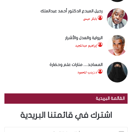
رحيل المبدع الدكتور أحمد عبدالملك
بابكر عيسى
الرواية والعدل والأشرار
إبراهيم عبدالمجيد
المساجد… منارات علم وحضارة
د.زينب المحمود
القائمة البريدية
اشترك في قائمتنا البريدية
أ