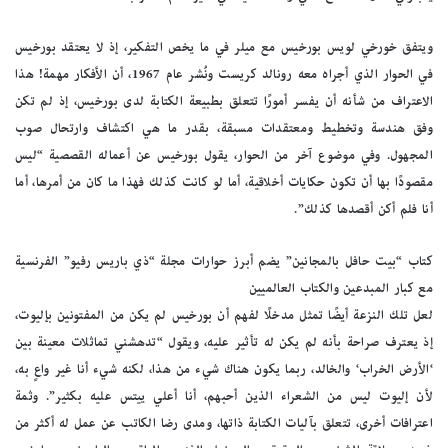
ويتفق خورخي لويس بورخيس مع ميلر في ما يخص التفكير، إذ لا يعتقد بورخيس
في الحوار الذي أجراه معه رونالد كريست ونُشر عام 1967، أن الأفكار مهمة! هذا
الاعتراف من شأنه أن يفسر أمورًا تتعلق بطبيعة الكتابة لدى بورخيس، إذ لم تكن
وفق هندسة وتخطيط ومعتقدات مسبقة، بقدر ما هي اكتشاف وارتحال صوب
المجهول. وفي موضوع آخر من الحوار، يقول بورخيس عن أعماله القصصية “ليس
مقصودًا بها أن تكون حكايات أخلاقية، أما لو كانت كذلك فهذا ما كان من أمرها، أما
أنا فلم أكن أقصدها كذلك”.
كتاب “بيت حافل بالمجانين” يضم أبرز حوارات مجلة “ذي باريس رفيو” الفرنسية
مع كبار المبدعين والكتاب العالميين
لعل تلك النزعة أيضًا تمثل مدخلًا لفهم أن بورخيس لم يكن من المفتونين بإليوت،
إذ يعترف صراحة بأنه لم يكن له تأثير عليه، ويقول “تدهشني تماثلات معينة بين
‘الأرض الخراب‘ والخالد، ربما يكون هناك شيء من هذا، لكنه شيء أنا غير واعٍ به،
لأن إليوت ليس من الشعراء الذين أحبهم، أنا أعلي ييتس عليه بكثير”. وثمة
اعترافات أخرى، تتعلق بآليات الكتابة ذاتها، ومدى رضا الكاتب عن عمل له أكثر من