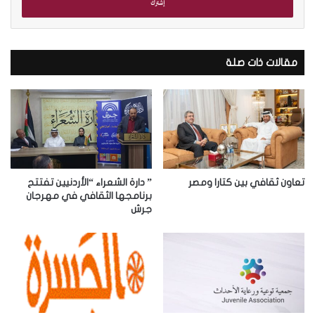
ل
ب
ر
ي
د
مقالات ذات صلة
ك
ا
ل
إ
ل
ك
ت
ر
تعاون ثقافي بين كتارا ومصر
” دارة الشعراء “الأردنيين تفتتح
و
برنامجها الثقافي في مهرجان
جرش
ن
ي