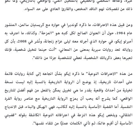
غيره، وعلاقة الشخصي والحقيقي بالمتخيل الفني، والواقعي بالتاريخي، وما نحو
ذلك من تفصيلات تهم الناقد المختص، والقارئ العادي على حد السواء.
ومن قبيل هذه الاعترافات، ما ذكره كونديرا في حواره مع كريستيان سالمن، المنشور
عام 1984، حول أن العنوان الصالح لكل كتبه هو “المزحة”. وكذلك، ما اعترف به
أمبرتو إيكو، في حواره الذي أجرته معه ليلى عزام زنجانة، ونُشر في 2008، بأن كل
رواياته تعد روايات سيرية بمعنى من المعاني، “أنت حينما تتخيل شخصية، فإنك
تعيرها بعض ذكرياتك الشخصية، تعطي للشخصية جزءًا من ذاتك”.
من هذه “الاعترافات النوعية” ما ذكره إيكو بشأن اتجاهه إلى كتابة روايات قائمة
على أحداث تاريخية، إذ يوضح أن الرواية التاريخية بالنسبة إليه ليست نسخة
تخيلية من أحداث واقعية بقدر ما هي تخييل يمكّن بالفعل من فهم أفضل للتاريخ
الواقعي، كما يشرح أنه يحب أن يمزج الرواية التاريخية مع عناصر رواية الفرد
النفسية. أما القضية الأساسية بالنسبة إليه ككاتب، فهي الهيكل والبناء، قبل الاندياح
التلقائي، ويلخص إيكو هذه النزعة في اعترافاته النوعية الكاشفة بقوله “قضيتي
الأساسية أن أقيم عالمًا، ثم تأتي الكلمات عمليًّا من تلقاء نفسها”.