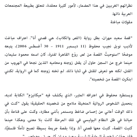
نظرائهم الغربيين في هذا المضمار، لأمور كثيرة معقدة، تتعلق بطبيعة المجتمعات
العربية ذاتها.
مقولات مباغتة
“قصة سعيد مهران، بطل رواية (اللص والكلاب)، هي قصتي أنا”. اعتراف مباغت
لأديب نوبل نجيب محفوظ (11 ديسمبر 1911 – 30 أغسطس 2006)، يتبعه
موضحًا “استوحيتُ القصة من لص روّع القاهرة لفترة، كان اسمه محمود سليمان،
حينما خرج من السجن حاول أن يقتل زوجته ومحاميه اللذين نجحا في الهروب من
القتل، لكنه هو تعرض للقتل في ثنايا ذلك. لم تخنه زوجته كما في الرواية، لكنني
ابتكرت القصة من شخصيته”.
ويستطرد محفوظ في اعترافه المثير، الذي يكشف فيه “ميكانيزم” الكتابة لديه،
بتحميل الشخوص الروائية المتخيلة ملامح من شخصيته الحقيقية؛ يقول “كنت في
ذلك الوقت أعاني من إحساس ضاغط ومستمر بأنني مطارد، وكنت على قناعة بأن
حياتنا في ظل النظام البوليسي في تلك المرحلة كانت بلا معنى. وهكذا حينما
كتبت القصة، كتبت معها قصتي أنا. وإذا بقصة جريمة بسيطة تصبح تأملًا فلسفيًّا،
فقد حمّلت شخصية الرواية الرئيسية سعيد مهران كل حيرتي وهواجسي”.