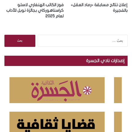
إعلان نتائج مسابقة «رماد العقل»
فوز الكاتب الهنغاري لاسلو
بالفجيرة
كراسناهوركاي بجائزة نوبل للآداب
لعام 2025
ا
ل
ب
ح
إصدارات نادي الجسرة
ث
ع
ن
: