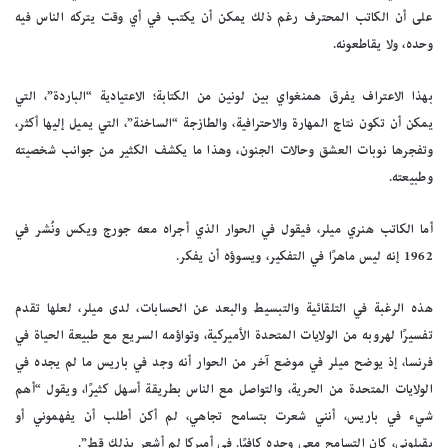
على أن الكاتب المحترف رغم ذلك يمكن أن يكتب في أي وقت يتركه الناس فيه
وحده، ولا يقاطعونه.
بهذا الاعتراف يفرق همنغواي بين لونين من الكتابة؛ الاعتيادية “الباردة”، التي
يمكن أن تكون نتاج المهارة والاحترافية، والطازجة “الساخنة”، التي يميل إليها أكثر،
وتفجرها نوبات العشق وحالات الجنون، وهذا ما يكشف الكثير من جوانب شخصيته
وطبيعته.
أما الكاتب هنري ميلر، فيقول في الحوار الذي أجراه معه جورج ويكس ونُشر في
1962 إنه ليس ماهرًا في التفكير، ويسوؤه أن يفكر.
هذه الرغبة في التلقائية والتبسيط والبعد عن الحسابات، لدى ميلر، لعلها تقدم
تفسيرًا لهروبه من الولايات المتحدة الأميركية، وتواؤمه السريع مع طبيعة الحياة في
فرنسا، إذ يوضح ميلر في موضع آخر من الحوار أنه وجد في باريس ما لم يجده في
الولايات المتحدة من الحرية، والتواصل مع الناس بطريقة أسهل كثيرًا، ويقول “أهم
شيء في باريس، أنني شعرت بتسامح تجاهي، لم أكن أطلب أن يفهموني أو
يقبلوني، كان التسامح معي وحده كافيًا. في أميركا لم أشعر بذلك قط”.