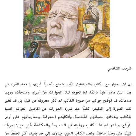
شريف الشافعي
إن فن الحوار مع الكتاب والمبدعين الكبار يتمتع بأهمية كبرى، إذ يجد القراء في
هذا الفن مادة غنية دائمًا، لما تحويه تلك الحوارات من أسرار، ومفاجآت، وربما
صدمات، قد توضح جوانب من صورة الكاتب لم تكن معروفة من قبل، بل قد تغير
تلك الصورة إلى النقيض، فضلًا عما تبرزه الحوارات من تفاصيل العوالم الفنية
للكتاب، وعلاقتها بحيواتهم الشخصية، وأفكارهم المعرفية، وممارساتهم على أرض
الواقع. وبقدر شجاعة الكاتب ورغبته في المصارحة والمكاشفة يأتي حواره جريئًا،
شيقًا، مثل وجبة ساخنة. ولعل الكتاب العرب يبدون، إلى حد بعيد، أكثر تحفظًا من