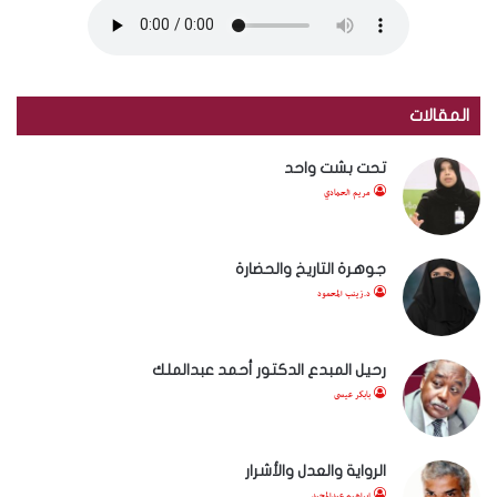
المقالات
تحت بشت واحد
مريم الحمادي
جوهرة التاريخ والحضارة
د.زينب المحمود
رحيل المبدع الدكتور أحمد عبدالملك
بابكر عيسى
الرواية والعدل والأشرار
إبراهيم عبدالمجيد