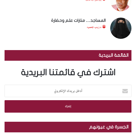
المساجد… منارات علم وحضارة
د.زينب المحمود
القائمة البريدية
اشترك في قائمتنا البريدية
أ
د
خ
ل
ب
ر
ي
الجسرة في عيونهم
د