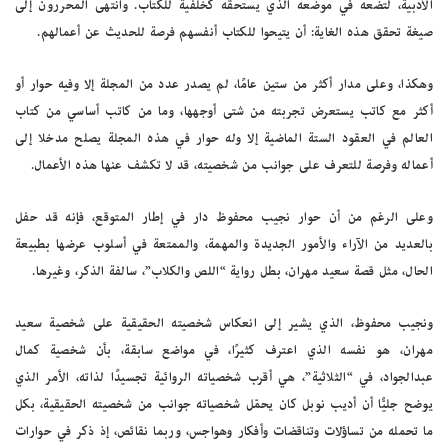
الأدبية، لتضعه في موضعه الذي يستحقه كخلفية للكتاب. وانتهى المحررون إلى
صيغة تحقق هذه الغاية: أن يتيحوا للكتاب أنفسهم فرصة للحديث عن أعمالهم.
وهكذا، وعلى مدار أكثر من ستين عامًا، لم يصدر عدد من المجلة إلا وفيه حوار أو
أكثر مع كاتب يستعرض تجربته من شتى أوجهها، وما من كاتب أساسي من كتاب
العالم في العقود الستة الماضية إلا وله حوار في هذه المجلة يصلح مدخلا إلى
أعماله وفرصة للتعرف على جوانب من شخصيته، قد لا تكشف عنها هذه الأعمال.
وعلى الرغم من أن حوار نجيب محفوظ دار في إطار المتوقع، فإنه قد حفل
بالعديد من الآراء والأمور الجديدة والمهمة، والممتعة في أسلوب عرضها بطبيعة
الحال، مثل قصة سعيد مهران، بطل رواية “اللص والكلاب”، سالفة الذكر، وغيرها.
ونجيب محفوظ، الذي يشير إلى انعكاس شخصيته الحقيقية على شخصية سعيد
مهران، هو نفسه الذي اعترف كثيرًا، في مواضع سابقة، بأن شخصية كمال
عبدالجواد، في “الثلاثية”، هي أقرب شخصياته الروائية تجسيدًا لذاته، الأمر الذي
يوضح جليًّا أن أديب نوبل كان يحمّل شخصياته جوانب من شخصيته الحقيقية، بكل
ما تحمله من تساؤلات وتناقضات وأفكار وهواجس، وربما نقائص، إذ ذكر في حوارات