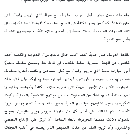
جاء ذلك ضمن حوار مطول لنجيب محفوظ، مع مجلة “ذي باريس رفيو”، التي
حاورت عددًا كبيرًا من رموز الكتابة في العالم، بما يعد كنزًا وثائقيًّا حقيقيًّا، إذ تمثل
تلك الحوارات المتعمقة رحلات خاصة إلى أعماق هؤلاء الكتّاب ووجوههم الخفية،
وأسرارهم الدفينة.
باللغة العربية، صدر حديثًا كتاب “بيت حافل بالمجانين”، للمترجم والكاتب أحمد
شافعي، عن الهيئة المصرية العامة للكتاب، في ثلاث مئة وسبعين صفحة، محتويًا
أبرز حوارات مجلة “ذي باريس رفيو”، مع كبار المبدعين والكتاب، أمثال: محفوظ،
همنغواي، ميلر، بورخيس، فوينتس، كونديرا، أوستر، سونتاج، إيكو، وفي ثنايا هذه
الحوارات الكثير من الأمور المهمة التي تضيء حالات الكتابة وأجواءها وطقوسها
لدى عمالقة القلم، فضلًا عن المسكوت عنه في حياتهم الشخصية والعملية، وآليات
تفكيرهم، وسبل تخليقهم عوالمهم الفنية، وغير ذلك. ومجلة “ذي باريس رفيو”
تأسست عام 1953، على أيدي كل من هارولد هيومز وبيتر ماتيسين وجورج
بلمتون، وكانت مهمتها التحريرية بالغة البساطة: أن تركز على الإبداع القصصي
والشعري، وأن تزيح النقد من مكانه المسيطر الذي يحتله في أغلب المجلات