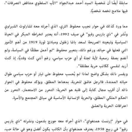
سابقة أيضًا أن شخصية السيد أحمد عبدالجواد “الأب السلطوي متناقض التصرفات”،
فيها ملامح تخصه شخصيًّا.
مما ورد كذلك في حوار نجيب محفوظ الثري، الذي أجرته معه تشارلوت الشبراوي
ونُشر في “ذي باريس رفيو” في صيف 1992، أنه يعتبر انخراطه المبكر في الحياة
السياسية وتبعيته الصريحة لسعد باشا زغلول ومبادئ ثورة 1919 من أهم الأمور
التي فعلها في حياته، ورغم ذلك، بتعبير محفوظ “لم أعمل مطلقًا في السياسة، ولم
أنضم بصفة رسمية لأية لجنة أو أي حزب سياسي، رغم أنني كنت وفديًّا، إذ كنت
أريد لنفسي ككاتب حرية مطلقة”.
ويفسر ذلك بشكل واضح لماذا لم يُحسب محفوظ على تيار أو حزب سياسي طوال
حياته الممتدة، فالرجل عاشق للحرية، بمعناها المطلق. ويؤكد محفوظ في الحوار
ذاته أن أقرب مجال كتابة إلى قلبه هو الحرية: التحرر من الاستعمار، التحرر من
الحكم الملكي المطلق، والحرية الإنسانية الأساسية في سياق المجتمع والأسرة.
اعترافات الحرية والعشق
في حوار “إرنست همنغواي”، الذي أجراه معه جورج بلتمون، ونشرته “ذي باريس
رفيو” في ربيع 1958، يعترف همنغواي بأن الكاتب يكون أفضل وهو في حالة حب،