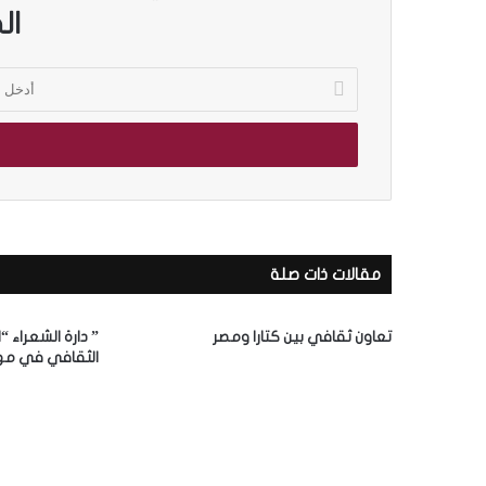
ال
أ
د
خ
ل
ب
ر
ي
د
ك
مقالات ذات صلة
ا
ل
إ
تعاون ثقافي بين كتارا ومصر
” دارة الشعراء “
ل
الثقافي في مه
ك
ت
ر
و
ن