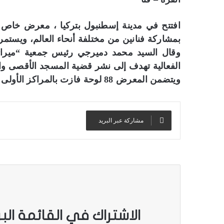
افتتح في مدينة إسطنبول بتركيا ، معرض خاص لمس
بمشاركة فنانين من مختلفة أنحاء العالم، ويستمر المعرض حتى
وقال السيد محمد دميرجي رئيس جمعية “ميراث
الفعالية تهدف إلى نشر قضية المسجد الأقصى والق
ويتضمن المعرض 88 لوحة فازت بالمراكز الأولى في المسابقات التي نظمتها الجمعية منذ عام 2017.
مشاركة عبر البريد
الاشتراك في القائمة الب