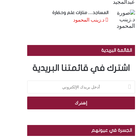
المساجد… منارات علم وحضارة
د.زينب المحمود
القائمة البريدية
اشترك في قائمتنا البريدية
أ
د
خ
ل
ب
ر
ي
د
الجسرة في عيونهم
ك