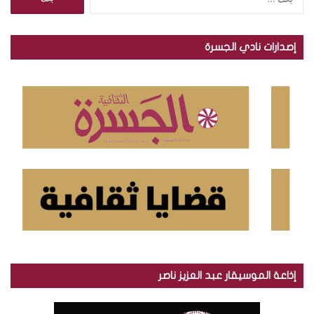
ل
ب
ح
إصدارات نادي الجسرة
ث
ع
ن
:
إذاعة الموسيقار عبد العزيز ناصر