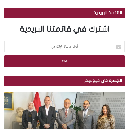
القائمة البريدية
اشترك في قائمتنا البريدية
أ
د
خ
ل
ب
ر
ي
الجسرة في عيونهم
د
ك
م
ب
ا
ك
ا
ل
ت
ل
إ
ب
ص
ل
ة
و
ك
ا
ر
ت