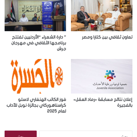
ل
إ
ل
ك
ت
ر
تعاون ثقافي بين كتارا ومصر
” دارة الشعراء “الأردنيين تفتتح
و
برنامجها الثقافي في مهرجان
جرش
ن
ي
إعلان نتائج مسابقة «رماد العقل»
فوز الكاتب الهنغاري لاسلو
بالفجيرة
كراسناهوركاي بجائزة نوبل للآداب
لعام 2025
ا