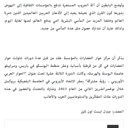
وأوضح البابطين أن آلة الحروب المستعرة تدفع بالمؤسسات الثقافية إلى النهوض
بدورها كون القرن الذي نعيشه يعيد إلى الأذهان الحربين العالميتين اللتين دمرتا
العالم وخلفتا المزيد من المآسي البشرية التي يدفع العالم ثمنها لغاية اليوم،
ولذلك علينا أن نتدارك حصول مثل هذه المآسي من جديد.
يذكر أن مركز حوار الحضارات بالمؤسسة عقد من قبل عدة دورات تناولت حوار
الحضارات في كل من قرطبة بأسبانيا، ومقر منظمة اليونسكو في باريس، وسراييفو
عاصمة البوسنة والهرسك، وكانت الدورة الثالثة عشرة تحت عنوان “الحوار العربي
الأوروبي .. رؤية مشتركة” بمقر الاتحاد الأوروبي في العاصمة البلجيكية بروكسل
خلال نوفمبر/تشرين الثاني من العام 2013. وشارك بالتحدث والحضور في هذه
الدورات مئات المفكرين والدبلوماسيين العرب والأجانب.
المصدر: ميدل ايست اون لاين