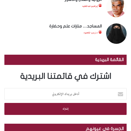
إبراهيم عبدالمجيد
المساجد… منارات علم وحضارة
د.زينب المحمود
القائمة البريدية
اشترك في قائمتنا البريدية
أ
د
خ
ل
ب
ر
ي
الجسرة في عيونهم