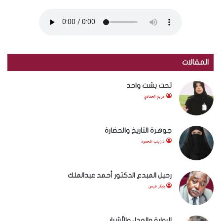
المقالات
تحت بشت واحد
مريم الحمادي
جوهرة التاريخ والحضارة
د.زينب المحمود
رحيل المبدع الدكتور أحمد عبدالملك
بابكر عيسى
الرواية والعدل والأشرار