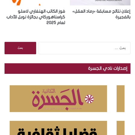
إعلان نتائج مسابقة «رماد العقل»
فوز الكاتب الهنغاري لاسلو
بالفجيرة
كراسناهوركاي بجائزة نوبل للآداب
لعام 2025
ا
ل
ب
ح
إصدارات نادي الجسرة
ث
ع
ن
: