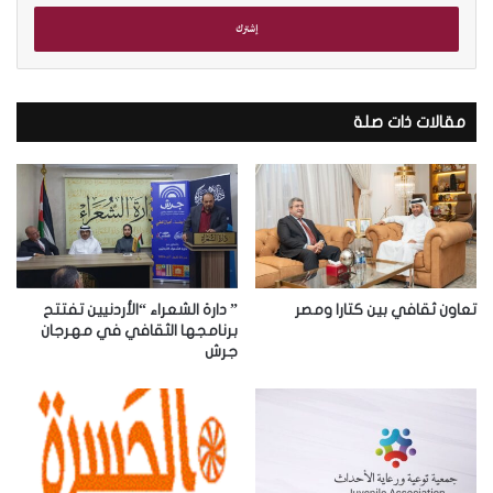
خ
ل
ب
ر
ي
د
مقالات ذات صلة
ك
ا
ل
إ
ل
ك
ت
ر
تعاون ثقافي بين كتارا ومصر
” دارة الشعراء “الأردنيين تفتتح
و
برنامجها الثقافي في مهرجان
جرش
ن
ي