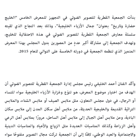
بدأت الجمعية القطرية للتصوير الضوئي في التجهيز للمعرض الخامس “الخليج
حضارة وتاريخ” بعنوان” جمال الأزياء الخليجية”، وذلك بعد النجاح الذي لقيته
سلسلة معارض الجمعية القطرية للتصوير الضوئي في هذه الاحتفالية للخليج،
وتهدف الجمعية إلى مشاركة أكبر عددٍ من المصورين بدول المجلس بهذا المعرض
المتميز الذي تنظمه الجمعية في دورته الخامسة على التوالي للعام 2015.
وأكّد الفنان أحمد الخليفي رئيس مجلس إدارة الجمعية القطرية للتصوير الضوئي أن
الهدف من اختيار موضوع المعرض، هو تنوّع وغزارة الأزياء الخليجية سواء للنساء
أو الرجال، في دول مجلس التعاون، مثل ملابس الصيف أو ملابس الشتاء، والملابس
التراثية القديمة والخليجية الحديثة، من ملابس أهل سكان المدن إلى ملابس سكان
البادية، ومن ملابس أهل الجبال إلى ملابس أهل الساحل، مرورًا بملابس أهل الرعي
وأهل الزراعة وكذلك المناسبات العديدة مثل الزواج والأعياد والمناسبات الدينية
والاجتماعية والعيد الوطني، لافتًا إلى أن الجمعية تركت مجال التصوير مفتوحًا سواء