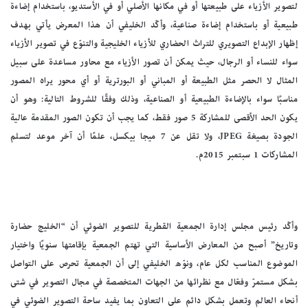
لتصوير الأزياء على طبيعتها أو في مكانها الأصلي أو في الأستديو، باستخدام إضاءة
طبيعية أو باستخدام إضاءة صناعية، وأكّد الخليفي أن هذا المعرض يأتي بهدف
إظهار الإبداع التصويري للتراث الحضاري للأزياء الخليجية والتنوّع في تصوير الأزياء
سواء للنساء أو الرجال، حيث يمكن أن تصور الأزياء مع محاور مساعدة على سبيل
المثال لا الحصر مثل الطبيعة أو المباني أو البورترية أو أي محور يراه المصور
مناسبًا سواء بالإضاءة الطبيعية أو الصناعية، وذلك وفقًا للشروط التالية: وهو أن
يكون الحد الأقصى للمشاركة 5 صور فقط، كما يجب أن تكون الصور المقدمة عالية
الجودة بصيغة JPEG، ولا تقل عن 7 ميجا بيكسل، علمًا أن آخر موعد لتسلم
المشاركات 1 سبتمبر 2015م.
وأكّد رئيس مجلس إدارة الجمعية القطرية للتصوير الضوئي أن “الخليج حضارة
وتاريخ” أصبح من المعارض الأساسية التي تهتم الجمعية بإقامتها سنويًا واختيار
الموضوع المناسب لكل عام، ونوّه الخليفي إلى أن الجمعية تحرص على التواصل
بشكل مستمرّ وفعّال مع نظرائها من الجهات المتخصصة في مجال التصوير في شتى
أنحاء العالم وتعمل بشكل دائم على التعاون بما يفيد ساحة التصوير الضوئي في