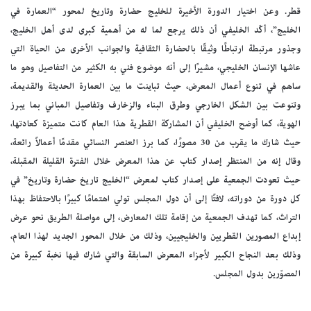
قطر. وعن اختيار الدورة الأخيرة للخليج حضارة وتاريخ لمحور “العمارة في
الخليج”، أكّد الخليفي أن ذلك يرجع لما له من أهمية كبرى لدى أهل الخليج،
وجذور مرتبطة ارتباطًا وثيقًا بالحضارة الثقافية والجوانب الأخرى من الحياة التي
عاشها الإنسان الخليجي، مشيرًا إلى أنه موضوع فني به الكثير من التفاصيل وهو ما
ساهم في تنوع أعمال المعرض، حيث تباينت ما بين العمارة الحديثة والقديمة،
وتنوعت بين الشكل الخارجي وطرق البناء والزخارف وتفاصيل المباني بما يبرز
الهوية، كما أوضح الخليفي أن المشاركة القطرية هذا العام كانت متميزة كعادتها،
حيث شارك ما يقرب من 30 مصورًا، كما برز العنصر النسائي مقدمًا أعمالاً رائعة،
وقال إنه من المنتظر إصدار كتاب عن هذا المعرض خلال الفترة القليلة المقبلة،
حيث تعودت الجمعية على إصدار كتاب لمعرض “الخليج تاريخ حضارة وتاريخ” في
كل دورة من دوراته، لافتًا إلى أن دول المجلس تولي اهتمامًا كبيرًا بالاحتفاظ بهذا
التراث، كما تهدف الجمعية من إقامة تلك المعارض، إلى مواصلة الطريق نحو عرض
إبداع المصورين القطريين والخليجيين، وذلك من خلال المحور الجديد لهذا العام،
وذلك بعد النجاح الكبير لأجزاء المعرض السابقة والتي شارك فيها نخبة كبيرة من
المصوّرين بدول المجلس.