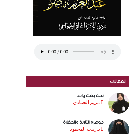
المقالات
تحت بشت واحد
مريم الحمادي
جوهرة التاريخ والحضارة
د.زينب المحمود