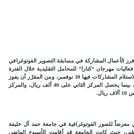
 فرز الأعمال المشاركة في مسابقة التصوير الفوتوغرافي
يات مهرجان “كتارا” للمحامل التقليدية خلال الفترة
من 18 إلى 22 نوفمبر الماضي، وكان آخر موعد لاستلام المشاركات فيها 30 نوفمبر، ومن المقرّر أن يفوز
صاحب المركز الأول بجائزة قيمتها 50 ألف ريال، بينما يحصل المركز الثاني على 40 ألف ريال، والمركز
معرضاً للصور الفوتوغرافية في جامعة حمد آل خليفة
طني، حيث كانت الجامعة قد أقامت الأسبوع الماضي