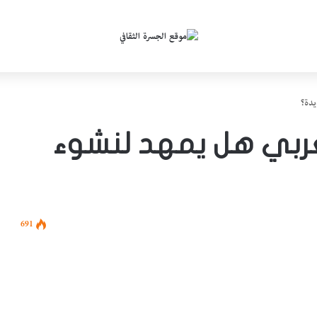
يدة؟
لعربي هل يمهد لنشوء
691