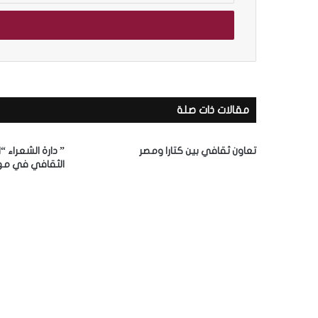
خ
ل
ب
ر
ي
ب
د
ا
ك
ل
مقالات ذات صلة
ا
ص
ل
و
إ
ر
تعاون ثقافي بين كتارا ومصر
” دارة الشعراء “
ل
.
الثقافي في مه
ك
.
بالصور.. “ال
ت
“
ر
المكتبات ال
ا
و
ل
ن
ج
ي
س
ر
ة
ا
ل