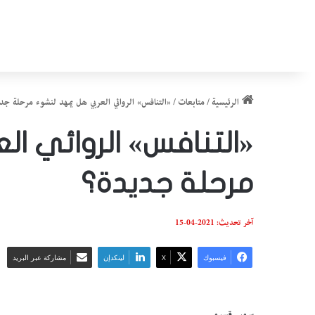
الرئيسية
/
متابعات
/
«التنافس» الروائي العربي هل يمهد لنشوء مرحلة جد
«التنافس» الروائي ا
مرحلة جديدة؟
آخر تحديث: 2021-04-15
فيسبوك
‫X
لينكدإن
مشاركة عبر البريد
سمير قسيمي