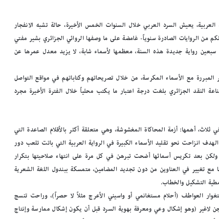
ة العربية، يعيش السرد العربي خلال السنوات الخمس الأخيرة، حالة تشبه الانفجار
م من الروايات الصادرة سنوياً- غامضة على ما وصفها الروائي الجزائري بشير مفتي
ن سبعين رواية جديدة هذه السنة، معظمها لأسماء شابة، لا يزيد معدل عمرها عن
ر المبررة مع الأسماء المكرسة، من خلال تصريحاتهم وكتاباتهم في مواقع التواصل
اعة النقد الجزائري بلغت درجة اعتبار ما يكتب محلياً خلال الفترة الأخيرة مجرد
ي ثلاث، أهمها: أزمة المحاكاة المغشوشة، وهي متعلقة أكثر بالأقلام الصاعدة التي
 الهدف انزاحت نحو تقليد الأسماء الكبيرة في الرواية العربية التي باتت تلعب دور
 ولكن بعد تكريس أسمائها أضحت تبرهن في كل مرة على انتهاء صلاحيتها بتكرار
دها مع تغيير في العناوين من دون تجديد المضامين، متمسكة ببندول اللغة الشعرية
مطية التشكيل والخطاب.
غوار العواطف (أحلام مستغانمي أو واسيني الأعرج مثلاً لا حصراً)، وراحت تنسج
ن لاغير (وهو إشكال وعي ومعرفة بهوية السرد قبل أن يكون إشكال ممارسة وإنتاج