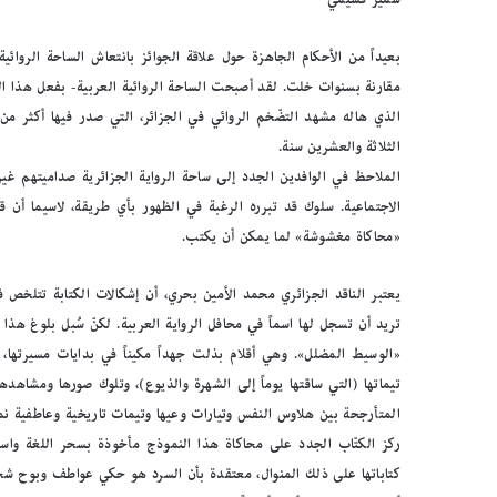
بعيداً من الأحكام الجاهزة حول علاقة الجوائز بانتعاش الساحة الروائي
مقارنة بسنوات خلت. لقد أصبحت الساحة الروائية العربية- بفعل هذا الك
الذي هاله مشهد التضّخم الروائي في الجزائر، التي صدر فيها أكثر م
الثلاثة والعشرين سنة.
الملاحظ في الوافدين الجدد إلى ساحة الرواية الجزائرية صداميتهم غي
الاجتماعية. سلوك قد تبرره الرغبة في الظهور بأي طريقة، لاسيما أن قن
«محاكاة مغشوشة» لما يمكن أن يكتب.
يعتبر الناقد الجزائري محمد الأمين بحري، أن إشكالات الكتابة تتلخص ف
تريد أن تسجل لها اسماً في محافل الرواية العربية. لكنّ سُبل بلوغ هذا
«الوسيط المضلل». وهي أقلام بذلت جهداً مكيناً في بدايات مسيرتها،
تيماتها (التي ساقتها يوماً إلى الشهرة والذيوع)، وتلوك صورها ومشاه
المتأرجحة بين هلاوس النفس وتيارات وعيها وتيمات تاريخية وعاطفية ن
ركز الكتّاب الجدد على محاكاة هذا النموذج مأخوذة بسحر اللغة واست
كتاباتها على ذلك المنوال، معتقدة بأن السرد هو حكي عواطف وبوح شج