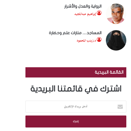
الرواية والعدل والأشرار
إبراهيم عبدالمجيد
المساجد… منارات علم وحضارة
د.زينب المحمود
القائمة البريدية
اشترك في قائمتنا البريدية
أ
د
خ
ل
ب