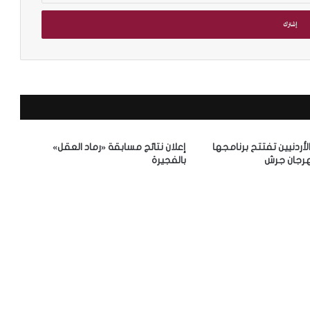
م
د
ي
ر
م
ك
الأردنيين تفتتح برنامجها
إعلان نتائج مسابقة «رماد العقل»
ت
رجان جرش
بالفجيرة
ب
جسرة الثقافية” على أرفف
مدير مكتبة الإسكندرية: 
ة
مصرية
«الجسرة الثقافية» لمقتنيا
ا
ل
إ
س
ك
ن
د
ر