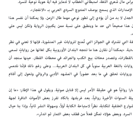
برأس مال شعري اللغة، استبطاني الخطاب لا تتمايز فيه أية هوية نوعية للسرد.
من الإصدارات الذي يسمح بوصف المنتوج السردي العربي بـ «الانفجار».
ن الجدل لا بد من أن يؤدي إلى تطور نوعي مهما طال الزمن. ولا يمكننا أن نفسر هذا
ون هذا صحيحاً الى حد ما وينطبق على نسبة ممن يكتبون الرواية ولكن ليس على
.
 التي تشترك في الجوائز التي تُمنح للروايات غير المنشورة، فإنها لا تعني في نظر
ية. «يمكننا أن نقارن هنا ما تنتجه البلدان الأوروبية بكل لغاتها من رواياتٍ تسمى
القطارات، وتتصدر محلات بيع الكتب والجرائد في محطات القطار. حينها سنجد أن
يات باللغة العربية سنوياً في كل البلدان العربية… وعلى رغم ذلك فإنّنا نلتمس
وروايات تحقق في ما بعد حضوراً في المشهد الأدبي والروائي وتحول إلى أفلام
 روائياً هو في حقيقة الأمر ليس إلا قنابل صوتية. ويقول في هذا الإطار: «ما إن
لسنوات الأخيرة روائياً، بعد غربلتها، بالكاد تفرز بعض الأصوات النافرة لجهة
الخلفية للكتابة، نظراً لاستباحة الكتابة أولاً، وسهولة النشر ثانياً، وإذا بنا حيال
 السرد. وبعض هؤلاء تمكّن فعلاً من قطف بعض الثمار ثم اندثر».