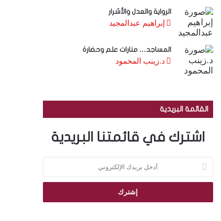
الرواية والعدل والأشرار
إبراهيم عبدالمجيد
المساجد… منارات علم وحضارة
د.زينب المحمود
القائمة البريدية
اشترك في قائمتنا البريدية
أ
د
خ
ل
ب
ر