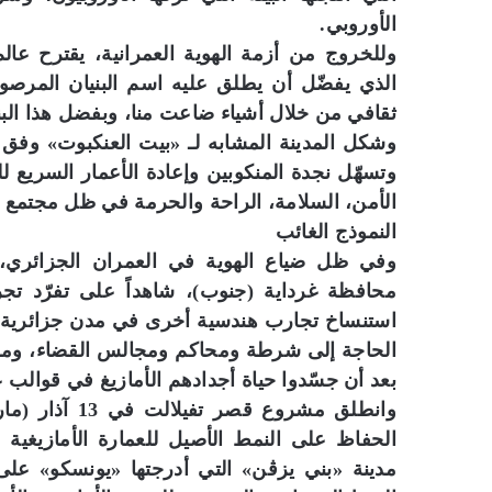
الأوروبي.
وللخروج من أزمة الهوية العمرانية، يقترح عالم
الذي يفضّل أن يطلق عليه اسم البنيان المرصوص
ثقافي من خلال أشياء ضاعت منا، وبفضل هذا البن
وشكل المدينة المشابه لـ «بيت العنكبوت» وفق ب
وتسهّل نجدة المنكوبين وإعادة الأعمار السريع لل
الأمن، السلامة، الراحة والحرمة في ظل مجتمع إ
النموذج الغائب
وفي ظل ضياع الهوية في العمران الجزائري، ي
محافظة غرداية (جنوب)، شاهداً على تفرّد تجر
استنساخ تجارب هندسية أخرى في مدن جزائرية، 
الحاجة إلى شرطة ومحاكم ومجالس القضاء، ومن 
بعد أن جسّدوا حياة أجدادهم الأمازيغ في قوالب 
الحفاظ على النمط الأصيل للعمارة الأمازيغية 