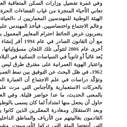
وفي غمرة تفضيل وزارات السكن المتعاقبة العم
تعاني الأحياء المنجزة من غياب الفضاءات الحر
الهيئة الوطنية للمهندسين المعماريين لـ «ال
وعالم الاجتماع واختصاصيين. فيأخذ المهندس على 
يضربون عرض الحائط احترام المعايير المعمول بها د
مع أن القانون الص
أخرى عام 2006 لتتولّى تلك اللجان مسؤ
يُعد غائباً أو ثانوياً في السياسات السكنية في البلاد
واعتبار الهوية العمرانية على مفترق طرق ليس م
1962، في ظل البحث عن التوفيق بين نمط العمران العربي– الإسلامي- الأمازيغي، أو نمط آخر غربي.
وتؤكّد دراسات في علم الاجتماع أن العمارة الج
بالحركات الاستعمارية والأجناس التي مرت على
بالمعنى الحديث، ما عدا حواضر قليلة. وفي ال
حاول أن يجعل منها امتداداً لما كان يسمى بالوطن 
وبعد الاستقلال ومغادرة المعمّرين الذين كانوا 
القادمون بغالبيتهم من الأرياف والمناطق الداخل
التي أنتجتها البيئة التي تركها الأوروبيون، و