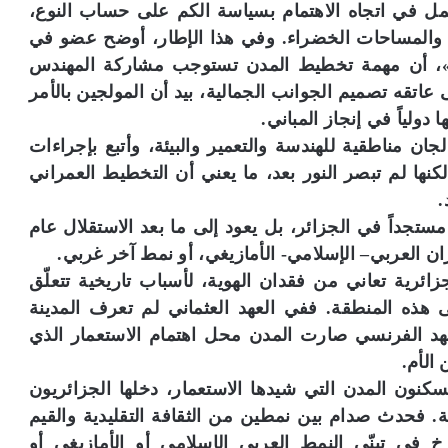
ل في اتجاه الاهتمام بسياسة الكم على حساب النوع،
ة والمساحات الخضراء. وفي هذا الإطار، أوضح عضو في
حياة»، أن مهمة تخطيط المدن تستوجب مشاركة المهندس
عاتقه تصميم الجوانب الجمالية، بيد أن المولجين بالأمر
ولياً في إنجاز المباني.
ادر في عام 1994 أقر إنشاء لجان مناطقية للهندسة والتعمير والبيئة، وأتبع بإجراءات
ولياتها، لكنها لم تبصر النور بعد، ما يعني أن التخطيط العمراني
.
ستجداً في الجزائر، بل يعود إلى ما بعد الاستقلال عام
زائرية تعاني من فقدان الهوية، لأسباب تاريخية تتعلّق
 هذه المنطقة. ففي العهد العثماني لم تعرف المدينة
عهد الفرنسي صارت المدن محل اهتمام الاستعمار الذي
الأم.
يسكنون المدن التي شيدها الاستعمار، دخلها الجزائريون
ية. فحدث صدام بين نمطين من الثقافة التقليدية والقيم
شرخ في تبنّي النمط العربي الإسلامي أو الأمازيغي أو