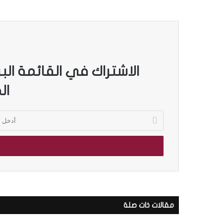
الاشتراك في القائمة الب
ال
أ
د
خ
ل
ب
ر
ي
د
ك
مقالات ذات صلة
ا
ل