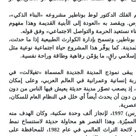
 الفلك الدكتور لوط بوناطير مشروعه «البناء الذكي»،
. ويقصد به «العودة إلى الأبنية القديمة وهذا مفهوم
اء نستعيد الحرمة والتواصل الاجتماعي» وفق قوله.
وناطير، وتسمح بإدارة الكوارث الطبيعية إذا ما حدثت،
مدينة. كما يوفّر هذا المشروع حياة اجتماعية نوعية مثل
سلامي راقٍ، ما يؤمّن رفاهية وطاقة وراحة نفسية.
بقى نموذج المدينة الجديدة المسماة «تفيلالت» في
بة إنسانية وعمرانية في العالم العربي، وعلى إمكان
إذ يصعب تصوّر مدينة حديثة يعيش فيها الناس من دون
دون أن يحدث أيضاً أي خلل في النظام العام للسكان،
عصرية.
وانطلق مشروع قصر تفيلالت في 13 آذار (مارس) 1997، لإنجاز ألف وحدة سكنية، وكان الهدف منه
المميّزة. وهذا القصر هو محاولة حديثة لاستنساخ نمط
مدينة «بني يزڤن» التي أدرجتها «يونسكو» على لائحة التراث العالمي في عام 1982، للمحافظة على