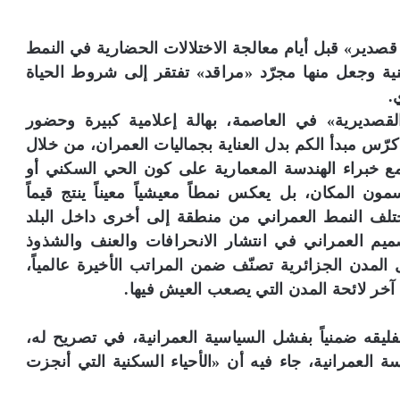
 قصدير» قبل أيام معالجة الاختلالات الحضارية في النمط
طنية وجعل منها مجرّد «مراقد» تفتقر إلى شروط الحياة
.
لقصديرية» في العاصمة، بهالة إعلامية كبيرة وحضور
كرّس مبدأ الكم بدل العناية بجماليات العمران، من خلال
جمع خبراء الهندسة المعمارية على كون الحي السكني أو
مون المكان، بل يعكس نمطاً معيشياً معيناً ينتج قيماً
ختلف النمط العمراني من منطقة إلى أخرى داخل البلد
ميم العمراني في انتشار الانحرافات والعنف والشذوذ
 المدن الجزائرية تصنّف ضمن المراتب الأخيرة عالمياً،
يقه ضمنياً بفشل السياسية العمرانية، في تصريح له،
ة العمرانية، جاء فيه أن «الأحياء السكنية التي أنجزت