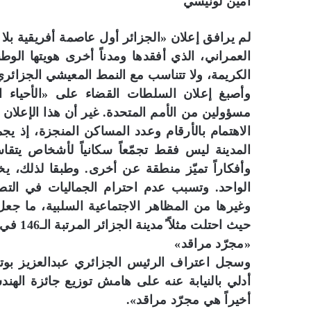
أمين لونيسي
لم يرافق إعلان «الجزائر أول عاصمة أفريقية بلا
العمراني، الذي أفقدها ومدناً أخرى هويتها الو
الكريمة، ولا تتناسب مع النمط المعيشي الجزائري
وأصبغ إعلان السلطات القضاء على «الأحياء ا
مسؤولين من الأمم المتحدة. غير أن هذا الإعلان 
الاهتمام بالأرقام وعدد المساكن المنجزة، إذ ي
المدينة ليس فقط تجمّعاً سكانياً لأشخاص يتقاس
وأفكاراً تميّز منطقة عن أخرى. وطبقا لذلك، ي
الواحد. وتسبب عدم احترام الجماليات في التص
وغيرها من المظاهر الاجتماعية السلبية، ما جعل
حيث احتلت مثلاً ًمدينة الجزائر المرتبة الـ146 في آخر لائحة المدن التي يصعب العيش فيها.
«مجرّد مراقد»
وسجل اعتراف الرئيس الجزائري عبدالعزيز بوتفل
أدلي بالنيابة عنه على هامش توزيع جائزة الهندس
أخيراً هي مجرّد مراقد».