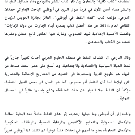
استضاف “كتاب كافيه” بالتعاون بين دار كتاب للنشر والتوزيع ودار هماليل للطباعة
والنشر مساء أمس الأول في قرية سوق البري في أبوظبي الباحث الإماراتي حمدان
الدرعي، مؤلف كتاب “قصة النفط في أبوظبي”، الفائز بجائزة العويس للإبداع
الثقافي لعام ،2014 عن فئة “أفضل كتاب يصدره أبناء الإمارات عن دولة الإمارات”
وقدّمت الأمسية الإعلامية شهد العبدولي، وشارك فيها الدكتور فالح حنظل وحضرها
لفيف من الكتاب والمبدعين .
وقال الدرعي ان اكتشاف النفط في منطقة الخليج العربي أحدث تغييراً جذرياً في
نمط الحياة السياسية والاقتصادية والاجتماعية، وما أسبغ على عصر النفط مسحة من
البهاء هو تطويع الثروة وتسخيرها في العديد من المشاريع الإنمائية والحضارية
التي لولاها لما كان للنفط أثر ملموس، كما هو الحال في بعض الدول النفطية،
مؤكداً أن النفط جلا الغبار عن هذه المنطقة، ودفع باسمها عالياً في المحافل
الدولية .
ولفت إلى أن أبوظبي وما حولها ازدهرت إثر تدفق النفط حاملاً معه الوفرة المالية
والأعمال المصرفية والتعليم الأكاديمي والرعاية الصحية والوظائف الحكومية
والأعمال التجارية، وهو ما أسهم في إحداث نقلة نوعية لم تشهد لها أبوظبي نظيراً