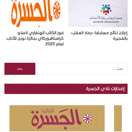
إعلان نتائج مسابقة «رماد العقل»
فوز الكاتب الهنغاري لاسلو
بالفجيرة
كراسناهوركاي بجائزة نوبل للآداب
لعام 2025
ا
ل
ب
ح
إصدارات نادي الجسرة
ث
ع
ن
: