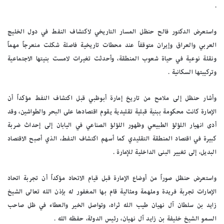
.
واستعرض الدكتور فالح حنظل المسار التاريخي لاكتشاف النفط في دول الخليج
العربي والعراق وإيران متوقفاً عند محطات تاريخية فاصلة شكلت منعرجاً مهماً
ونقلة نوعية في حياة شعوب المنطقة، وأحدثت تغيرات لامست بنيتها الاجتماعية
وتركيبتها السكانية .
وأشار حنظل إلى ملامح من تاريخ إمارة أبوظبي قبل اكتشاف النفط مؤكداً أن
الإمارة كانت محكومة ببنية قبلية تقليدية يقوم اقتصادها على البحر والطواشين، وقد
أدى انهيار اللؤلؤ الطبيعي وظهور اللؤلؤ الصناعي في اليابان إلى إحداث ضربة
كبيرة في اقتصاد المنطقة التقليدي كما أسهم اكتشاف النفط، الذي أصبح الاقتصاد
البديل، إلى تغيير البنى الداخلية للإمارة .
واستعرض حنظل صوراً من أوضاع الإمارة قبل قيام الاتحاد مؤكداً أن تجربة اتحاد
الإمارات تجربة فريدة وملهمة ومثالية قام بها المغفور له بإذن الله تعالى الشيخ
زايد بن سلطان آل نهيان طيب الله ثراه، وتواصل الخير والعطاء في ظل صاحب
السمو الشيخ خليفة بن زايد آل نهيان، رئيس الدولة، حفظه الله .