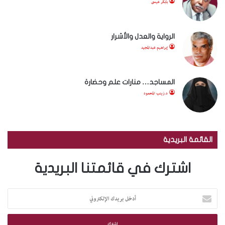
بابكر عيسى
الرواية والعدل والأشرار
إبراهيم عبدالمجيد
المساجد… منارات علم وحضارة
د.زينب المحمود
القائمة البريدية
اشترك في قائمتنا البريدية
أ
د
خ