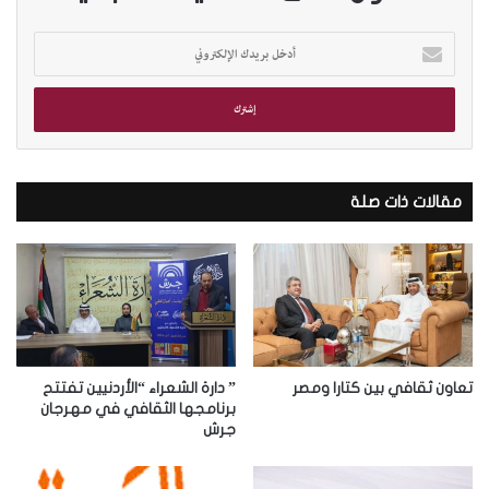
أ
د
خ
ل
ب
ر
ي
د
مقالات ذات صلة
ك
ا
ل
إ
ل
ك
ت
ر
تعاون ثقافي بين كتارا ومصر
” دارة الشعراء “الأردنيين تفتتح
و
برنامجها الثقافي في مهرجان
جرش
ن
ي