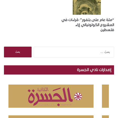
“مئة عام على بلفور”: قراءات في
المشروع الكولونيالي إزاء
فلسطين
ا
ل
ب
ح
إصدارات نادي الجسرة
ث
ع
ن
: