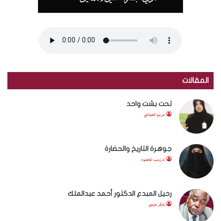
المقالات
تحت بشت واحد
مريم الحمادي
جوهرة التاريخ والحضارة
د.زينب المحمود
رحيل المبدع الدكتور أحمد عبدالملك
بابكر عيسى