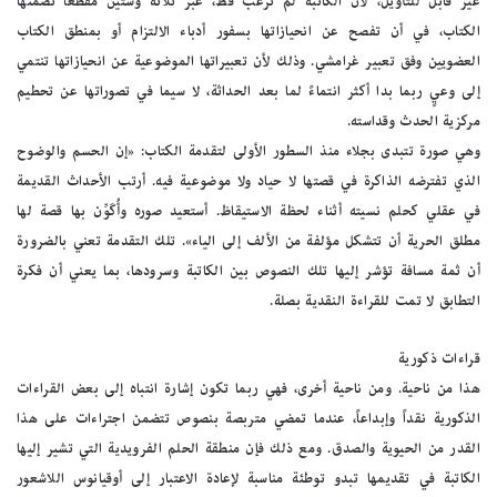
غير قابل للتأويل، لأن الكاتبة لم ترغب قط، عبر ثلاثة وستين مقطعاً تضمنها
الكتاب، في أن تفصح عن انحيازاتها بسفور أدباء الالتزام أو بمنطق الكتاب
العضويين وفق تعبير غرامشي. وذلك لأن تعبيراتها الموضوعية عن انحيازاتها تنتمي
إلى وعيٍ ربما بدا أكثر انتماءً لما بعد الحداثة، لا سيما في تصوراتها عن تحطيم
مركزية الحدث وقداسته.
وهي صورة تتبدى بجلاء منذ السطور الأولى لتقدمة الكتاب: «إن الحسم والوضوح
الذي تفترضه الذاكرة في قصتها لا حياد ولا موضوعية فيه. أرتب الأحداث القديمة
في عقلي كحلم نسيته أثناء لحظة الاستيقاظ. أستعيد صوره وأُكَوِّن بها قصة لها
مطلق الحرية أن تتشكل مؤلفة من الألف إلى الياء». تلك التقدمة تعني بالضرورة
أن ثمة مسافة تؤشر إليها تلك النصوص بين الكاتبة وسرودها، بما يعني أن فكرة
التطابق لا تمت للقراءة النقدية بصلة.
قراءات ذكورية
هذا من ناحية. ومن ناحية أخرى، فهي ربما تكون إشارة انتباه إلى بعض القراءات
الذكورية نقداً وإبداعاً، عندما تمضي متربصة بنصوص تتضمن اجتراءات على هذا
القدر من الحيوية والصدق. ومع ذلك فإن منطقة الحلم الفرويدية التي تشير إليها
الكاتبة في تقديمها تبدو توطئة مناسبة لإعادة الاعتبار إلى أوقيانوس اللاشعور