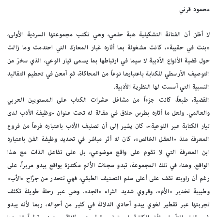
محمود قرني
لا أظن أن الفنانة التشكيلية هبة حلمي، وهي تكتب مجموعتها السردية الأولى،
«بنت في حقيبة»، كانت مشغولة بما أثاره غبار المعارك التي احتدمت وما زالت
حول قضية الأنواع الأدبية لا سيما في ارتباطها بما يسمى تيار الوعي، الذي سخرَ من
التوصيف الأرسطي للكتابة باعتبارها نوعاً من المحاكاة، ثم أمعن في تحطيم التقاليد
النسبية التي أسست لها النظرية الأدبية.
القضية، طبعاً، كانت جزءاً من مشاغل عشرات الكتاب على المستويين العربي
والعالمي. ولعل ما أثاره بطرس حلاق في مقالة له تحت عنوان «وظيفة الأدب لدى
تيار الكتابة عبر النوعية»، كان يشير إلى أن تصنيف الأدب باعتباره فرعاً من فروع
المعرفة منذ «العقل الخالص»، كان له أثر مباشر في تحديد وظيفة الفن باعتباره
ابن المعرفة التي لا تقوم على واقع موضوعي، بل على تفاعل الذات مع هذا
الواقع. وهنا، في تلك المجموعة، تبدو سجلات الألم مكتنزة بواقع يبدو مريراً، على
رغم أن راويته تقف على أعلى سلم التصنيف الطبقي، فهي تتحدر من جرَّاح «الأب»
وطبيبة تخدير «الأم»، وقروي شديد الثراء «الجد». وهي عبر رحلة طويلة تكثف
تجربتها عبر تقطير لغوي يبدو أحادي الدلالة في كثير من أحواله، ربما لأنه يبدو