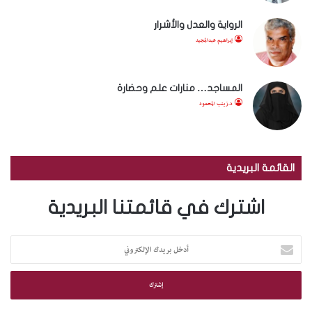
الرواية والعدل والأشرار
إبراهيم عبدالمجيد
المساجد… منارات علم وحضارة
د.زينب المحمود
القائمة البريدية
اشترك في قائمتنا البريدية
أ
د
خ
ل
ب