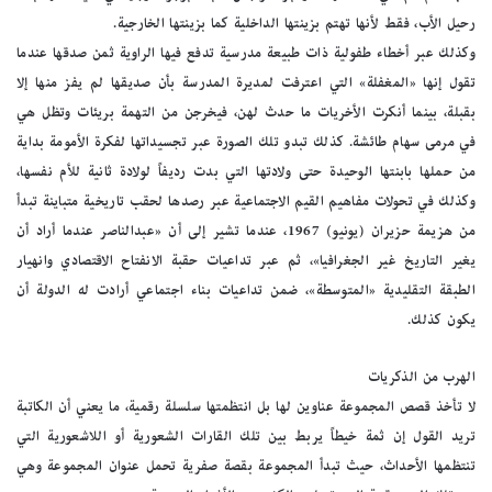
رحيل الأب، فقط لأنها تهتم بزينتها الداخلية كما بزينتها الخارجية.
وكذلك عبر أخطاء طفولية ذات طبيعة مدرسية تدفع فيها الراوية ثمن صدقها عندما
تقول إنها «المغفلة» التي اعترفت لمديرة المدرسة بأن صديقها لم يفز منها إلا
بقبلة، بينما أنكرت الأخريات ما حدث لهن، فيخرجن من التهمة بريئات وتظل هي
في مرمى سهام طائشة. كذلك تبدو تلك الصورة عبر تجسيداتها لفكرة الأمومة بداية
من حملها بابنتها الوحيدة حتى ولادتها التي بدت رديفاً لولادة ثانية للأم نفسها،
وكذلك في تحولات مفاهيم القيم الاجتماعية عبر رصدها لحقب تاريخية متباينة تبدأ
من هزيمة حزيران (يونيو) 1967، عندما تشير إلى أن «عبدالناصر عندما أراد أن
يغير التاريخ غير الجغرافيا»، ثم عبر تداعيات حقبة الانفتاح الاقتصادي وانهيار
الطبقة التقليدية «المتوسطة»، ضمن تداعيات بناء اجتماعي أرادت له الدولة أن
يكون كذلك.
الهرب من الذكريات
لا تأخذ قصص المجموعة عناوين لها بل انتظمتها سلسلة رقمية، ما يعني أن الكاتبة
تريد القول إن ثمة خيطاً يربط بين تلك القارات الشعورية أو اللاشعورية التي
تنتظمها الأحداث، حيث تبدأ المجموعة بقصة صفرية تحمل عنوان المجموعة وهي