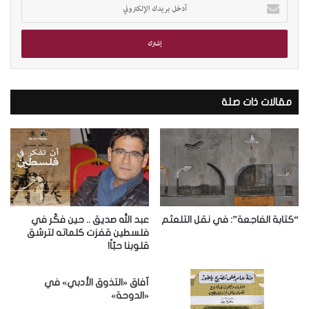
أ
د
خ
ل
ب
ر
ي
د
مقالات ذات صلة
ك
ا
ل
إ
ل
ك
ت
ر
“كتابة الفاجعة”: في نقل التلعثم
عبد الله صديق .. حين فكّر في
و
فلسطين قفزت كلماته لترشق
قلوبنا حبّاً!
ن
ي
آفاق «التذوق الأدبي» في
«الدوحة»