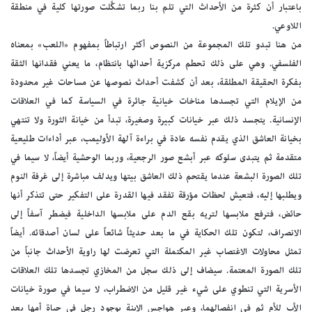
باعتبار أن كثرة من الأحداث التي تلم بنا ربما تشكَّلت صورتها كلية في منطقة
اللاوعي.
من هنا تبدو تلك المجموعة من النصوص أكثر ارتباطاً بمفهوم «اللعب» بمعناه
الفلسفي. وهي على ذلك تحطم مركزية أحداثها بانتظام، ما يعني فقدانها الثقة
بفكرة الحقيقة المطلقة، بعد أن كشفت أحداث نصوصها عن مساحات غير محدودة
من الإيلام التي تجسدها مناخات خيانية جائرة في السياسة كما في العلاقات
الإنسانية. يتجسد ذلك عبر خيانات كبيرة وصغيرة، تبدأ من خيانة الثورة ولا تنتهي
بخيانة العاشق الذي يقدم نفسه عادة في براءة آلهة الأوليمب، عبر أداءات طليعية
متقدمة ثم يتبدى سلوكه عبر أبشع صور الرجعية، وربما الوحشية أيضاً، لا سيما في
تلك الصورة البشعة عندما يقتحم ذلك العاشق بيتها ويدلف مباشرة إلى غرفة النوم
ويطلبها إليه، فتعيش لحظات مؤرقة تفقد فيها القدرة على التفكير حتى تتذكر أنها
حائض، فترفع ملابسها لتريه بقع الدم على ملابسها الداخلية فيضطر آسفاً إلى
الانصراف، لتكون تلك الحكاية في ما بعد حديثاً شائعاً على لسان أصدقائه. أيضاً
تمثل محاولات الاغتصاب غير المكتملة التي تعرضت لها راوية الأحداث جانباً من
تلك الصورة المعتمة. سيضاف إلى ذلك سجل من المخازي تجسدها تلك العلاقات
الأسرية التي تنطوي على شيء غير قليل من الاضطراب، لا سيما في صورة خيانات
الأب للأم ثم في انفصالهما، وعبر هواجس الابنة بوجود رجل في حياة أمها بعد