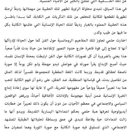
عن تلك الحــــقيبة التي تمتلئ بالكثير من الأشياء المنسية.
في هذا السياق، تتبدى محاولة الراوية تطهير تلك الحقيبة من مهملاتها رديفاً لرحلة
تطهرية تقطعها للكاتبة للتخلص من تلك الذكريات عبر الكتابة، كما بـــدا باطـــن
هذه الحقيبة المملوء بالغبار رديفاً لتلك الحياة الإنسانية التي عاشتها الكاتبة بكل
ما فيها من طيب وكدر.
اختارت حلمي تجاوز تلك المفاهيم الرومانسية حول الفن كما حول الحياة؛ لإدراكها
أنها لا تحتاج إلى قوة قاهرة خارج حدود التصور لإنقاذها من حياة بدت قدَراً صعباً.
هذا يعني بالضرورة أن كل تصورات الكاتبة حول الفن ارتبطت بمحنة الإنسان نفسه،
حيث أصبح الإبداع يقرأ صورته في هوامش تبدو مهملة ولم تكن يوماً إلا صورة
ناصعة لحقائق قديمة. وربما كانت اللغة المقطرة للمجموعة تفسيراً لذلك الملل
من تفاصيل بدت، في قياساتها المنطقية، ضد العقل، على رغم أن فهم الكاتبة للعب
هنا بدا تعبيراً عميقاً وواعياً عن مفهومها للحرية، التي لا غاية لها سوى إعادة إنتاج
الخبرة الإنسانية ضمن أبنية مهجوسة بالإدانات الأخلاقية أحياناً، وبرفض الواقعين
السياسي والاجتماعي في معظم الأحيان، من دون أن يكون ذلك تعبيراً عن خطابات
أيديولوجية تعرفها هبة حلمي بحكم انتماءاتها اليسارية القديمة. ويبدو أنها ما
زالت انتماءات حية وفاعلة تتبدى في عمق وبساطة تحليلاتها الطبقية للمشهد
الاجتماعي، الذي تتساوق فيه صورة الكاتبة مع صورة الثورة وهما تمضيان معاً