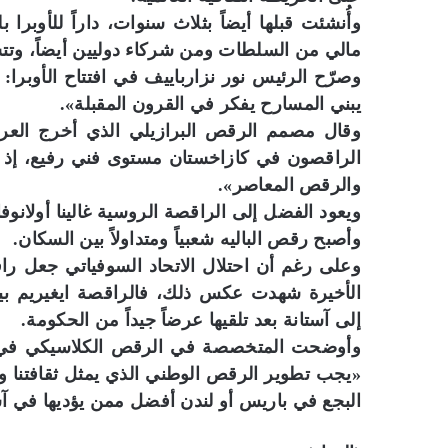
مالي من السلطات ومن شركاء دوليين أيضاً، وتتسع قاعة
وصرّح الرئيس نور نزارباييف في افتتاح الأوبرا:
يبني المسارح يفكر في القرون المقبلة».
وقال مصمم الرقص البرازيلي الذي أخرج العرض ا
الراقصون في كازاخستان مستوى فني رفيع، إذ ي
والرقص المعاصر».
ويعود الفضل إلى الراقصة الروسية غالينا أولان
وأصبح رقص الباليه شعبياً ومتداولاً بين السكان.
وعلى رغم أن احتلال الاتحاد السوفياتي جعل راق
الأخيرة شهدت عكس ذلك، فالراقصة ايغيريم بي
إلى آستانة بعد تلقيها عرضاً جيداً من الحكومة.
وأوضحت المتخصصة في الرقص الكلاسيكي في معه
«يجب تطوير الرقص الوطني الذي يمثل ثقافتنا وتق
البجع في باريس أو لندن أفضل ممن يؤديها في آس