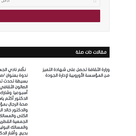
د
خ
ل
ب
ر
ي
د
ك
مقالات ذات صلة
ا
ل
إ
وزارة الثقافة تحصل على شهادة التميز
‎نظّم نادي الج
ل
من المؤسسة الأوروبية لإدارة الجودة
ندوة بعنوان /ص
ك
بسيطة تحدث تغيي
ت
الصالون الثقافي
ر
أسبوعيا.
و
الدكتور أكثم ي
صحة الرجال بمؤ
ن
والدكتور خالد ا
ي
الكلى والمسالك 
الجمعية القطرية
والمسالك البولية،
بديع. ‎وأشار