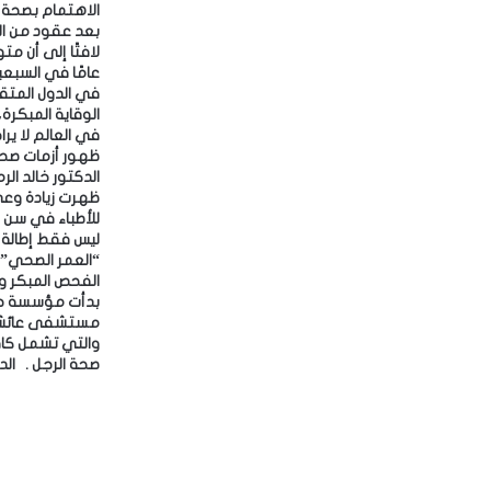
الاهتمام بصحة ا
بعد عقود من الت
في الدول المتقد
في العالم لا يرا
ظهرت زيادة وعي
للأطباء في سن أ
ليس فقط إطالة ا
“العمر الصحي” ا
الفحص المبكر و
بدأت مؤسسة حم
مستشفى عائشة
والتي تشمل كافة
صحة الرجل . ‎الدوحة- قنا