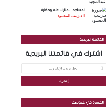
المساجد… منارات علم وحضارة
د.زينب المحمود
القائمة البريدية
اشترك في قائمتنا البريدية
أ
د
خ
ل
ب
ر
ي
د
الجسرة في عيونهم
ك