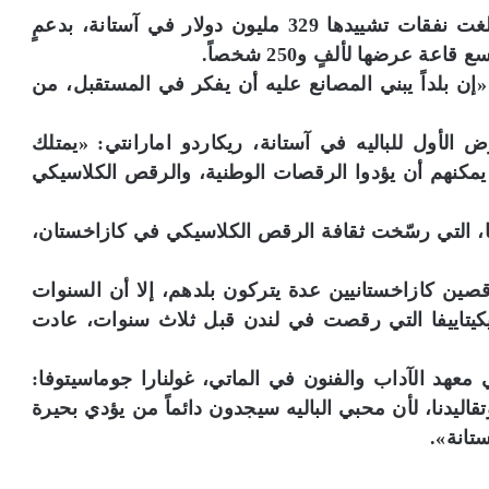
وأُنشئت قبلها أيضاً بثلاث سنوات، داراً للأوبرا بلغت نفقات تشييدها 329 مليون دولار في آستانة، بدعمٍ
 عرضها لألفٍ و250 شخصاً.
 «إن بلداً يبني المصانع عليه أن يفكر في المستقبل، من
لأول للباليه في آستانة، ريكاردو امارانتي: «يمتلك
مكنهم أن يؤدوا الرقصات الوطنية، والرقص الكلاسيكي
وفا، التي رسّخت ثقافة الرقص الكلاسيكي في كازاخستان،
صين كازاخستانيين عدة يتركون بلدهم، إلا أن السنوات
كيتاييفا التي رقصت في لندن قبل ثلاث سنوات، عادت
د الآداب والفنون في الماتي، غولنارا جوماسيتوفا:
اليدنا، لأن محبي الباليه سيجدون دائماً من يؤدي بحيرة
تانة».