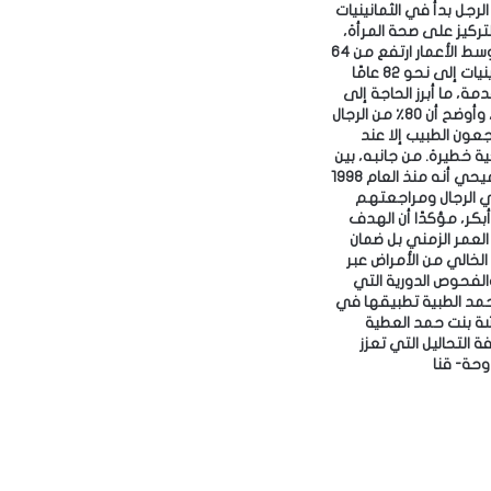
لرجل بدأ في الثمانينيات
ركيز على صحة المرأة،
لافتًا إلى أن متوسط الأعمار ارتفع من 64
عامًا في السبعينيات إلى نحو 82 عامًا
مة، ما أبرز الحاجة إلى
الوقاية المبكرة، وأوضح أن 80٪ من الرجال
جعون الطبيب إلا عند
ظهور أزمات صحية خطيرة. ‎من جانبه، بين
الدكتور خالد الرميحي أنه منذ العام 1998
 الرجال ومراجعتهم
بكر، مؤكدًا أن الهدف
لعمر الزمني بل ضمان
لخالي من الأمراض عبر
الفحوص الدورية التي
د الطبية تطبيقها في
 بنت حمد العطية
 التحاليل التي تعزز