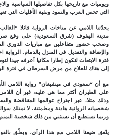
ويوميات مع تاريخها بكل تفاصيلها السياسية والاج
التي تخص العرب والسود وبقية الأقليات التي تعيش 
يحدّثنا اللامي عن مناخات الرواية قائلا “الغا
مدينة الهفوف (شرق السعودية) على وقع صراخ
وصخب حضور متفاعلين مع مباريات الدوري الم
والإضافة والتعديل في المنزل بالدمام. الرواية 
فترة الابتعاث لتكون إطارا مكانيا أعرفه جيدا ل
إلى هناك للعلاج من مرض السرطان في فترة الرب
مع أن “سعودي في ميشيغان” رواية اللامي الأول
على الطيران أكثر مما هي عليه، غير أن اللام
وذلك مثلا، عبر اجتراح عوالمها المتناقضة والس
شخصياته الروائية هادئة ومطمئنة، لا تمتلك سؤاله
وربما نستطيع أن نستثني من ذلك شخصية النمنم 
يتّفق ضيفنا اللامي مع هذا الرأي، ويعلّق بالق