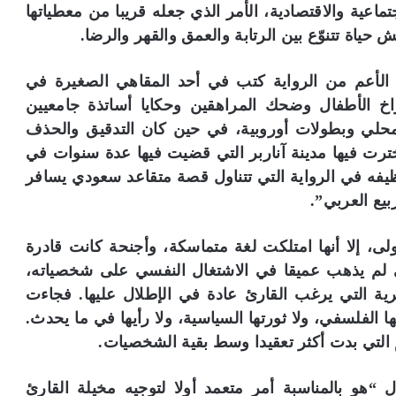
تماعية والاقتصادية، الأمر الذي جعله قريبا من معطياتها
حياة تتنوّع بين الرتابة والعمق والقهر والرضا.
لب الأعم من الرواية كتب في أحد المقاهي الصغيرة في
 الأطفال وضحك المراهقين وحكايا أساتذة جامعيين
حلي وبطولات أوروبية، في حين كان التدقيق والحذف
اخترت فيها مدينة آناربر التي قضيت فيها عدة سنوات في
توظيفه في الرواية التي تتناول قصة متقاعد سعودي يسافر
يع العربي”.
ى، إلا أنها امتلكت لغة متماسكة، وأجنحة كانت قادرة
ي لم يذهب عميقا في الاشتغال النفسي على شخصياته،
رية التي يرغب القارئ عادة في الإطلال عليها. فجاءت
ا الفلسفي، ولا ثورتها السياسية، ولا رأيها في ما يحدث.
التي بدت أكثر تعقيدا وسط بقية الشخصيات.
ول “هو بالمناسبة أمر متعمد أولا لتوجيه مخيلة القارئ