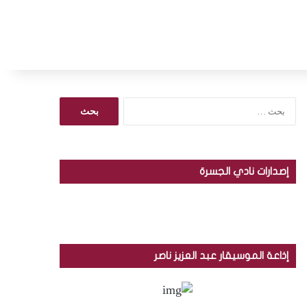
ا
ل
ب
ح
ث
إصدارات نادي الجسرة
ع
ن
:
إذاعة الموسيقار عبد العزيز ناصر