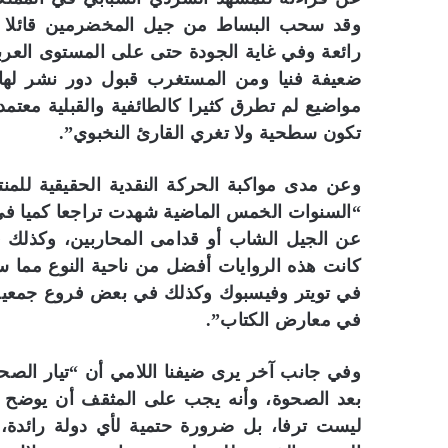
وقد سحب البساط من جيل المخضرمين قائلا “ا
رائعة وفي غاية الجودة حتى على المستوى العربي
ضعيفة فنيا ومن المستغرب قبول دور نشر لها، 
مواضيع لم تطرق كثيرا كالطائفية والقبلية معت
تكون سطحية ولا تغري القارئ النخبوي”.
وعن مدى مواكبة الحركة النقدية الحقيقية للمن
“السنوات الخمس الماضية شهدت تراجعا كميا في ع
عن الجيل الشاب أو قدامى المحاربين، وكذلك في
كانت هذه الروايات أفضل من ناحية النوع مما سب
في تويتر وفيسبوك وكذلك في بعض فروع جمعية الث
في معارض الكتاب”.
وفي جانب آخر يرى ضيفنا اللامي أن “تيار الصح
بعد الصحوة، وأنه يجب على المثقف أن يوضح للر
ليست ترفا، بل ضرورة حتمية لأي دولة رائدة، 