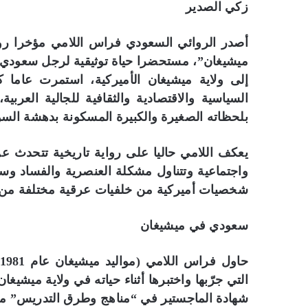
زكي الصدير
أصدر الروائي السعودي فراس اللامي مؤخرا رو
ميشيغان”، مستحضرا حياة توثيقية لرجل سعودي
إلى ولاية ميشيغان الأميركية، استمرت عاما كام
السياسية والاقتصادية والثقافية للجالية العربية
بلحظاته الصغيرة والكبيرة المسكونة بدهشة السؤ
يعكف اللامي حاليا على رواية تاريخية تتحدث ع
واجتماعية وتتناول مشكلة العنصرية والفساد وسب
شخصيات أميركية من خلفيات عرقية مختلفة من سكان
سعودي في ميشيغان
التي جرّبها واختبرها أثناء حياته في ولاية ميش
شهادة الماجستير في “مناهج وطرق التدريس” من