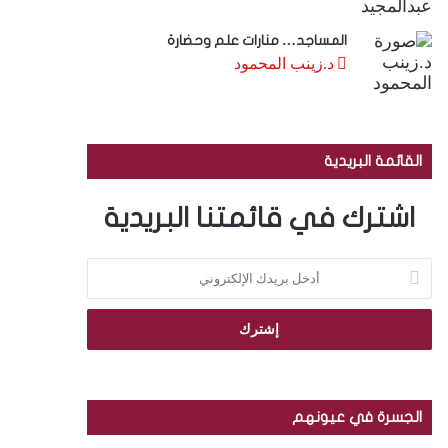
المساجد… منارات علم وحضارة
د.زينب المحمود
القائمة البريدية
اشترك في قائمتنا البريدية
أ
د
خ
ل
ب
ر
ي
د
الجسرة في عيونهم
ك