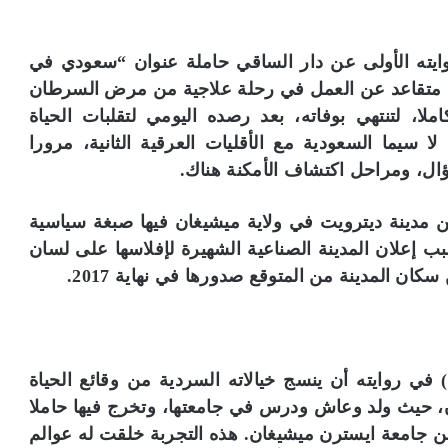
ايته الأولى عن دار الساقي حاملة عنوان “سعودي في
 متقاعد عن العمل في رحلة علاجية من مرض السرطان
لا، لتنتهي بوفاته، بعد رصده اليومي لتقلبات الحياة
، لا سيما السعودية مع الأقليات العرقية الثانية، مرورا
ال، ومراحل اكتشاف الأمكنة هناك.
ن مدينة ديترويت في ولاية ميشيغان فيها صبغة سياسية
ب إعلان المدينة الصناعية الشهيرة لإفلاسها على لسان
 المدينة من المتوقع صدورها في نهاية 2017.
حاول فراس اللامي (مواليد ميشيغان عام 1981) في روايته أن ينسج خيالاته السردية من وقائع الحياة
يغان، حيث ولد وعاش ودرس في جامعتها، وتخرج فيها حاملا
 جامعة ايسترن ميشيغان. هذه التجربة خلقت له عوالم