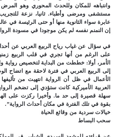
وانتباهه للمكان وللحدث المحوري وهو المرض 
مستشفى ومرضى وأطباء. ثانيا، نزعة للتجريب ب
عابرة سواء الثانوية منها أو حتى الرئيسة في 
إن النمنم نفسه لم يكن موجودا في مسودة الرواي
في سؤال عن غياب رياح الربيع العربي عن أحداث 
على الرغم من أنها تجري في قلب الربيع زمنيا
الأمر، أولا: خططت من البداية لتخصيص رواية وا
إلى الربيع العربي في فترة لاحقة مع اتضاح ا
العربية الأميركية كانت ستؤدي إلى تضخم الرواي
سهلة قصيرة إلى حد ما. وأخيرا ركزت على اله
بقوة في تلك الفترة في مكان أحداث الرواية”.
خيالات سردية من وقائع الحياة
سحب البساط
عن قراءته للمشهد السردي الشبابي في المملكة ا