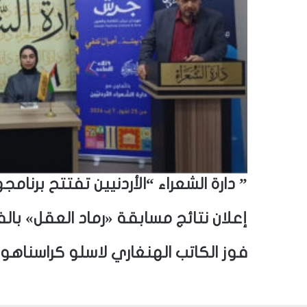
ي
” دارة الشعراء “الأردنيين تفتتح برن
إعلان نتائج مسابقة «رماد العقل» بالف
فوز الكاتب الهنغاري لاسلو كراسناهوركاي