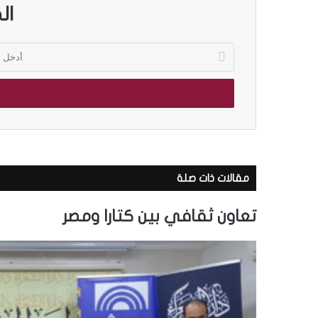
ال
أ
د
خ
ل
ب
ر
ي
د
ك
مقالات ذات صلة
ا
ل
إ
تعاون ثقافي بين كتارا ومصر
ل
ك
ت
ر
و
ن