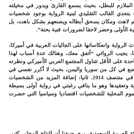
الملازم للبطل، بحيث يسمع القارئ ويدور في مخيلته
تحدي القالب التقليدي لبنية الرواية بوجود شخصيات
عالم لاهث ومكان يسحق أبطاله ويصنعهم بشكل باهت، بل
ة الأولى وحضر لاحقا لضرورات فنية بحتة”.
الرواية وانعكاساتها على الجاليات العربية في أميركا،
، يجيب الروائي “أتفق معك، وهنالك عدة أسباب لهذا
حدة على الأقل تتناول المجتمع العربي الأميركي ونظرته
لوضع في كل من سوريا واليمن، بحيث لا أكرر نفسي في
الأعمال في ظل أن الرواية انتهيت من تأليفها في منتصف 2014. ثانيا: إضافة المزيد من الشخصيات
ة وتعقيدها وهو ما ينافي رغبتي في رواية أولى بسيطة
موم المحلية للشخصيات اقتصاديا وسياسيا التي حضرت
لعربية السعودية، يرى ضيفنا أن النتاج المحلي كثير،