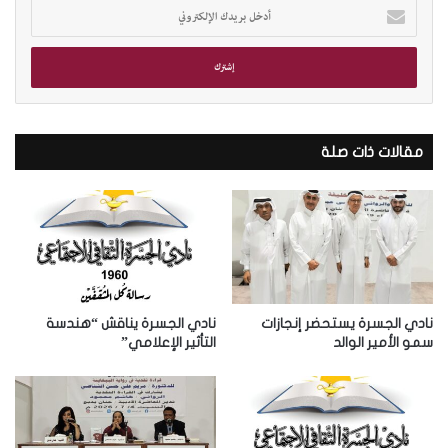
أ
د
خ
ل
ب
ر
ي
د
مقالات ذات صلة
ك
ا
ل
إ
ل
ك
ت
ر
نادي الجسرة يستحضر إنجازات
نادي الجسرة يناقش “هندسة
و
سمو الأمير الوالد
التأثير الإعلامي”
ن
ي