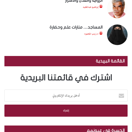
الرواية والعدل والأشرار
إبراهيم عبدالمجيد
المساجد… منارات علم وحضارة
د.زينب المحمود
القائمة البريدية
اشترك في قائمتنا البريدية
أ
د
خ
ل
ب
ر
ي
الجسرة في عيونهم