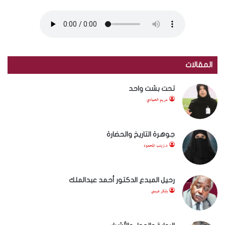
المقالات
تحت بشت واحد
مريم الحمادي
جوهرة التاريخ والحضارة
د.زينب المحمود
رحيل المبدع الدكتور أحمد عبدالملك
بابكر عيسى