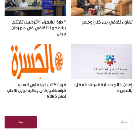
ل
ك
ت
ر
تعاون ثقافي بين كتارا ومصر
” دارة الشعراء “الأردنيين تفتتح
و
برنامجها الثقافي في مهرجان
جرش
ن
ي
إعلان نتائج مسابقة «رماد العقل»
فوز الكاتب الهنغاري لاسلو
بالفجيرة
كراسناهوركاي بجائزة نوبل للآداب
لعام 2025
ا
ل
ب