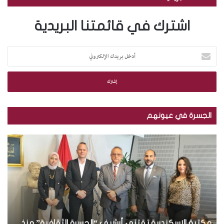
اشترك في قائمتنا البريدية
أ
د
خ
ل
ب
ر
ي
الجسرة في عيونهم
د
ك
م
ب
ا
ك
ا
ل
ت
ل
إ
ب
ص
ل
ة
و
ك
ا
ر
ت
ل
.
ر
إ
.
و
س
مكتبة الإسكندرية تقتني أرشيف “الجسرة الثقافية” منذ
ت
ب