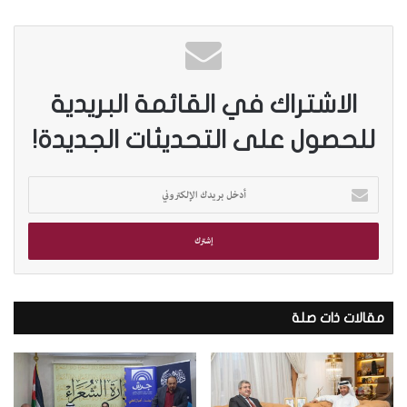
الاشتراك في القائمة البريدية
للحصول على التحديثات الجديدة!
أ
د
خ
ل
ب
ر
ي
د
مقالات ذات صلة
ك
ا
ل
إ