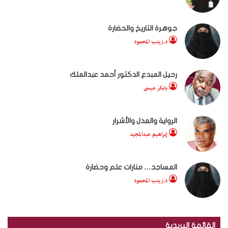
جوهرة التاريخ والحضارة
د.زينب المحمود
رحيل المبدع الدكتور أحمد عبدالملك
بابكر عيسى
الرواية والعدل والأشرار
إبراهيم عبدالمجيد
المساجد… منارات علم وحضارة
د.زينب المحمود
القائمة البريدية