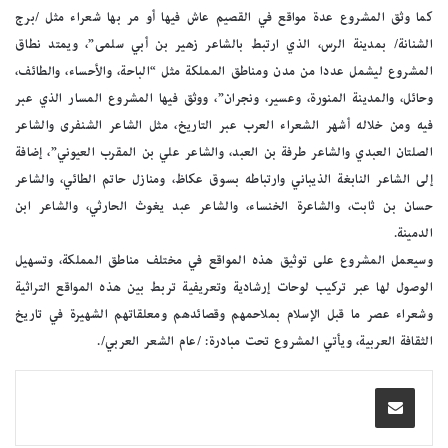
كما وثق المشروع عدة مواقع في القصيم عاش فيها أو مر بها شعراء مثل /برج
الشنانة/ بمدينة الرس، الذي ارتبط بالشاعر زهير بن أبي سلمى”، ويمتد نطاق
المشروع ليشمل عددا من مدن ومناطق المملكة مثل “الباحة، والأحساء، والطائف،
وحائل، والمدينة المنورة، وعسير، ونجران”، ووثق فيها المشروع المسار الذي عبر
فيه ومن خلاله أشهر الشعراء العرب عبر التاريخ، مثل الشاعر الشنفرى والشاعر
الصلتان العبدي والشاعر طرفة بن العبد، والشاعر علي بن المقرب العيوني”، إضافة
إلى الشاعر النابغة الذيباني وارتباطه بسوق عكاظ، ومنازل حاتم الطائي، والشاعر
حسان بن ثابت، والشاعرة الخنساء، والشاعر عبد يغوث الحارثي، والشاعر ابن
الدمينة.
وسيعمل المشروع على توثيق هذه المواقع في مختلف مناطق المملكة، وتسهيل
الوصول لها عبر تركيب لوحات إرشادية وتعريفية تربط بين هذه المواقع التراثية
وشعراء عصر ما قبل الإسلام بملاحمهم وقصائدهم ومعلقاتهم الشهيرة في تاريخ
الثقافة العربية، ويأتي المشروع تحت مبادرة: /عام الشعر العربي/.