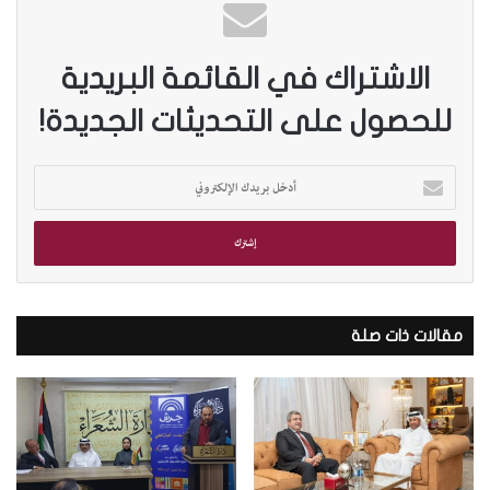
الاشتراك في القائمة البريدية
للحصول على التحديثات الجديدة!
أ
د
خ
ل
ب
ر
ي
د
مقالات ذات صلة
ك
ا
ل
إ
ل
ك