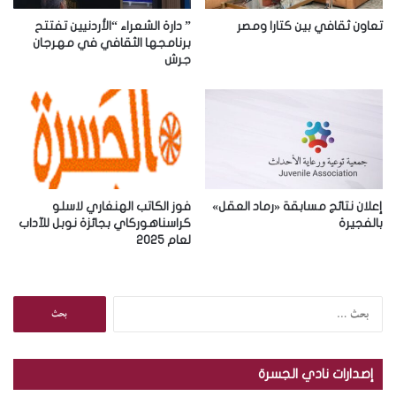
ت
ر
تعاون ثقافي بين كتارا ومصر
” دارة الشعراء “الأردنيين تفتتح
و
برنامجها الثقافي في مهرجان
جرش
ن
ي
إعلان نتائج مسابقة «رماد العقل»
فوز الكاتب الهنغاري لاسلو
بالفجيرة
كراسناهوركاي بجائزة نوبل للآداب
لعام 2025
ا
ل
ب
ح
إصدارات نادي الجسرة
ث