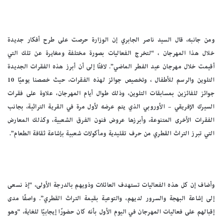
ومن جانبه، قال السيد ناصر الجابري إن الوزارة حرصت على طرح أفكار جديدة
خلال هذا المهرجان ، “لتخرج الفعاليات بصورة مختلفة ومغايرة عن تلك التي
أقيمت خلال مهرجان عيد الفطر الماضي”. لافتًا إلى أن أبرز هذه الفقرات الجديدة
التلوين والرسم للأطفال ، وتخصيص جوائز لهذه الفقرات، حيث خصصنا يوميًا 10
جوائز للفائزين بمسابقات التلوين، وذلك طوال أيام المهرجان، علاوة على فقرات
السيرك الإفريقي – الأوروبي الذي يتم عرضه لأول مرة في القرية التراثية، بجانب
الفقرات الأخرى المتنوعة، وأبرزها عروض فنون الفرق الشعبية، وكذلك المعارض
التي تبرز التراث القطري من حرف تقليدية ومأكولات شعبية بإشاعة ثقافة الطعام”.
وأضاف إن كل هذه الفعاليات تستهدف العائلات وذويهم بالدرجة الأولى، “إذ نسعى
إلى إشاعة البهجة والسرور لديهم، والتوعية بقيمة التراث القطري”. واصفًا مدى
إقبالهم على فعاليات المهرجان في اليوم الأول بأنه كان حضورًا إيجابيًا للغاية، “وهو