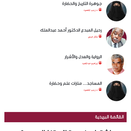
جوهرة التاريخ والحضارة
د.زينب المحمود
رحيل المبدع الدكتور أحمد عبدالملك
بابكر عيسى
الرواية والعدل والأشرار
إبراهيم عبدالمجيد
المساجد… منارات علم وحضارة
د.زينب المحمود
القائمة البريدية