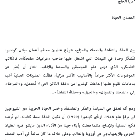
*مايا الحاج
المصدر: الحياة
بين الخفّة والتفاهة والضحك والمزاح، تتوزّع عناوين معظم أعمال ميلان كونديرا،
لتُشكّل وحدة في الثيمات التي اشتغل عليها صاحب «غراميات مضحكة». فالكاتب
التشيكي، الذي درس علم الموسيقى والسينما والآداب، اختار أن يُعبّر عن
الموضوعات الأكثر صرامةً بالأساليب الأكثر هزلية، فظلّت المفردات العبثية أشبه
بدعامات تقوم عليها إبداعات كونديرا من «خفة الكائن التي لا تُحتمل» و«المزحة»،
إلى «الضحك والنسيان» و«الجهل» و«حفلة التفاهة»…
ومع أنه تعمّق في السياسة والفكر والفلسفة، واختبر الحياة الحزبية مع الشيوعيين
في براغ عام 1948، ارتأى كونديرا (1929) أن تكون الخفّة سمة كتاباته. لم تُرعبه
فكرة التسلية والإمتاع، مثلما فعلت بأبناء جيله من الأدباء الذين عايشوا فترة الغليان
الحزبي والإيديولوجي في أوروبا والعالم. وعلى خلاف ما كان سائداً في أدب النصف