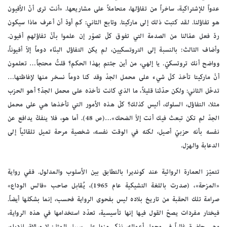
عدواً للإشتراكية، ساخراً من تفاؤلها، متحاملاً على مشاريعها. «أنت ترى أنّ الأفيون
هو تفاؤلنا. لقد كتبت ذلك إلى ماركيتا. وتابع الثاني: كم أودّ أن أعرف ماذا سيكون
ردّ فعل عمّالنا من الصدمة التي تفوق كلّ تصوّر إن علموا بأنّ تفاؤلهم أفيون.
وأضاف الثالث: بالنسبة إلى التروتسكيين، لم يكن التفاؤل البنّاء دوماً إلاّ أفيوناً،
وواضح أنك تروتسكيّ. يا إلهي، من أين جئتم بهذا الحكم؟ قلتُ محتجاً… تعلمون
أنّ ماركيتا تأخذ كلّ شيء على محمل الجدّ وقد كنا دوماً نسخر منها لإغاظتها…
تدخّل الثاني: ولكن حدّثنا قليلاً، ما الذي كانت تأخذه على محمل الجدّ؟ أهو الحزب
مثلا، التفاؤل، السلوك، أليس كذلك؟ كلّ هذه الأمور التي تأخذها هي على محمل
الجدّ لم تكن تبعث فيك أنت إلاّ الضحك»…(ص 48). أما هو، فلا ينفكّ يدافع عن
نفسه بأنه حزبيّ أصيل، لكنه في الوقت نفسه، شخصية مرحة تميل تلقائياً إلى
الدعابة والهزل.
تتميّز العمارة الروائية عند كونديرا بالتطابق بين الأسلوب والمدلول. ففي رواية
«المزحة»، (صدرت باللغة التشيكية عام 1965)، يُقابل صاحب «فالس الوداع»
صرامة تلك الحقبة من تاريخ بلاده ليس بفحوى الرواية فحسب، إنما بشكلها أيضاً.
فيختار مفردات يصحّ القول فيها إنها تأسيسية، تعدّد استخدامها في هذه الرواية،
وهي حاضرة غالباً في مجمل أعماله، نذكر منها على سبيل المثل: لا مبالاة، ازدراء،