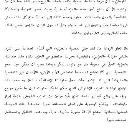
التاريخيّ»، كان فرحاً متقشفاً، رسمياً، بكلمة واحدة «الفرح» (ص 40). وما كان من
لودفيك إلاّ أن يدفع ثمن هذه «المزحة» غالياً، بحيث خسر الدراسة والمشاركة
التنظيمية والعمل والصداقات. بعبارة واحدة تفتقد إلى الجديّة ضاع كل ما له معنى
في الحياة، الحبّ والتوق إلى الحبّ. ولم يتبقّ له سوى الزمن. «الزمن يمّحي بلطف
خلف أفعالي» (ص 69)، يقول لودفيك.
ولا تخلو الرواية من نقد جليّ لذهنية «الحزب» التي تُقدّم الجماعة على الفرد،
وتلغي «فرديّة «الحزبيّ» وشخصيته وحريته. فالعضو في الحزب يغدو ملك جماعته،
ولحزبه الحقّ في معرفة من هو وكيف يُفكّر وبماذا يجب أن يفكّر. «بدا محو
الشخصية الذي كنّا نخضع له معتماً تماما قي الأيام الأولى، فالأعمال غير الشخصية
والمفروضة التي كنا نؤديها حلّت محلّ سلوكاتنا الإنسانية» ( 65). وينسحب نقد
الراوي لودفيك للحزب الإشتراكي الذي حكم تشيكيا سنوات قبيل ما سُمي «ربيع
براغ» على واقع كونديرا نفسه الذي طُرد مرّتين من الحزب الشوعي بتهمة إبراز
«فردانيته» . ويُقدّم كونديرا، على لسان شخصياته، صورة اجتماعية لتلك المرحلة،
فيصفها ب»فترة انعدام الأناقة بصورة جذرية» تارة، وب»عصر التفاؤل والمستقبل
السعيد» طوراً.