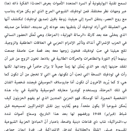
تسمح تقنية البوليفونية أو السرد المتعدد الأصوات بعرض الحدث/ الفكرة ذاته (ها)
عبر وجهات نظر مختلفة. فمن لودفيك، الشيوعي المرح الذي لم يكن هزله يتناسب
مع روح العصر، ينتقل السرد إلى هيلينا، زوجة بافيل (صديق لودفيك) لنكتشف أنّها
هي العشيقة التي أراد لودفيك أن يلتقيها بعد عودته إلى مدينته، انتقاماً من صديقه
الذي يتخلّى عنه بعد كارثة «الرسالة الهزلية» (المزحة). وهي تُمثّل الحضور النسائي
في الحزب الإشتراكي آنذاك وتأثير الإلتزام الحزبي في العلاقات العاطفية والزوجية.
تقع هيلينا في حبّ لودفيك، فتخون زوجها معه بعد قصة حبّ عاصفة جمعت
بينهما أيّام الثورة والتظاهرات والحركات الطالبية في بلادها. تخون الزوج من غير أن
تفقد حنينها إليه، هو الذي يُمثّل لها زمناً جميلاً لا يزال حاضراً في وجدانها. لكنها
رأت في لودفيك النسخة التي تحبّ أن تكونها، هي التي لا تخجل من أن تكون كما
هي، لا كما يُريد الآخرون أن تكون. أمّا جاروسلاف الموسيقيّ فيجسّد شخصية الفنان
في تلك المرحلة، ويستخدم كونديرا معارفه الموسيقية والفنية في بناء هذه
الشخصية المميزة. أمّا كوستكا، فهو الحزبيّ المتدين الذي لم يفهم الحزبيّون كيف
يُمكن شيوعيا ألاّ يكون ملحداً. وهو يُقارب بين تقبّل الإشتراكيين لمسيحيته قبل
شباط (فبراير) 1948 ورفضهم لها بعد هذا التاريخ، وسماع أصوات تندد
ب»اشتراكية» شاب ذي قناعات دينية واضحة، باعتبار أنّ المبادئ الحزبية الشيوعية
تقـــوم عــلى الشكّ والعقلانية لتدخل الإشتراكية في فترة إيمان جماعي