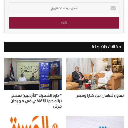
أ
د
خ
ل
ب
ر
ي
د
مقالات ذات صلة
ك
ا
ل
إ
ل
ك
ت
ر
تعاون ثقافي بين كتارا ومصر
” دارة الشعراء “الأردنيين تفتتح
و
برنامجها الثقافي في مهرجان
جرش
ن
ي