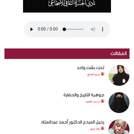
المقالات
تحت بشت واحد
مريم الحمادي
جوهرة التاريخ والحضارة
د.زينب المحمود
رحيل المبدع الدكتور أحمد عبدالملك
بابكر عيسى