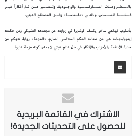
بالــــطــروحــات المــــاركســــية والوجــودية، وتــصـــير مــن ثـمّ أفكاراً غيــر
قـــابـــلة للمـــساس، وبالتالي «مقــدســة» وفـــق المصطلح الديني.
بأسلوب تهكمي ساخر يكشف كونديرا في روايته عن مجتمعه التشيكي زمن حكمته
إيديولوجيات هي من تبعات الحكم الستاليني الصارم. «المزحة» رواية تتهكّم من
جدية الأنظمة والأحزاب والأفكار في ظلّ عالم عبثي لا يعدو كونه مزحة عابرة.
الاشتراك في القائمة البريدية
للحصول على التحديثات الجديدة!