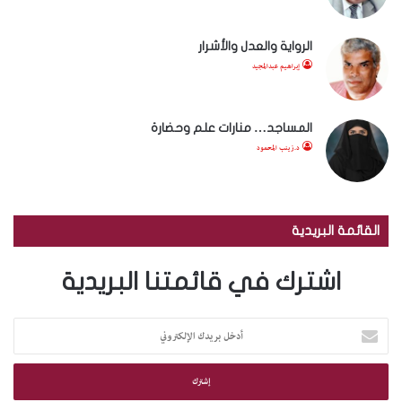
الرواية والعدل والأشرار
إبراهيم عبدالمجيد
المساجد… منارات علم وحضارة
د.زينب المحمود
القائمة البريدية
اشترك في قائمتنا البريدية
أ
د
خ
ل