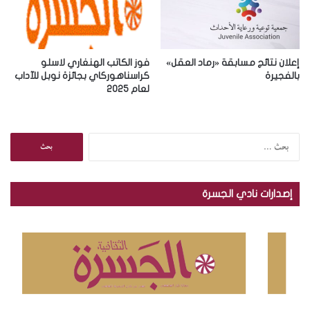
إعلان نتائج مسابقة «رماد العقل»
فوز الكاتب الهنغاري لاسلو
بالفجيرة
كراسناهوركاي بجائزة نوبل للآداب
لعام 2025
ا
ل
ب
ح
إصدارات نادي الجسرة
ث
ع
ن
: