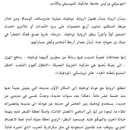
الموسيقي ورئيس جامعة جانكيك للموسيقى والآداب.
يتبدّل الرواة بتبدّل فصول الرواية. لودفيك، هيلينا، جاروسلاف، كوستكا. ومن خلال
صيغة المتكلم، تتناوب أربع شخصيات على سرد الأحداث، أو بالأحرى الحدث
المتصل أولاً وأخيراً ببطل الرواية لودفيك. «مزحة» عابرة تصنع فجأة انفجاراً في
حياة، بل حيواتٍ عدة. تُبدّل مصائر أربعة أشخاص وتُغيّر مساراتهم.
إنها مصادفات عجيبة تتسبّب فيها رسالة من سطرين كتبهما لودفيك – بدافع الهزل
– إلى زميلة يُحبّها هي ماركيتا، الحزبية الجميلة: «التفاؤل أفيون الشعب. العقل
السليم يُعفّنه الغباء. عاش تروتسكي. (لودفيك)».
تنطلق الرواية مع عودة لودفيك إلى المكان الأوّل، مدينته التي يعيش بعيداً عنها
منذ خمسة عشر عاماً. «هكذا بعد سنوات عديدة، وجدتُ نفسي في مدينتي من
جديد». يستخدم لودفيك زمن الحاضر في حديثه عن عودته الى مدينته وتحضيراته
للقاء ما، ليعود من ثمّ، إلى الماضي (الفصل الثالث) واصفاً لحظة القبض عليه بتهمة
خيانة الحزب والتهكّم عليه. فيستعيد البطل/ الراوي لحظة مثوله أمام لجنة الانضباط
الحزبي. يتوقف عند تفاصيل استجوابه في مقرّ سكرتارية الحزب، الذي اعتبره خائناً،