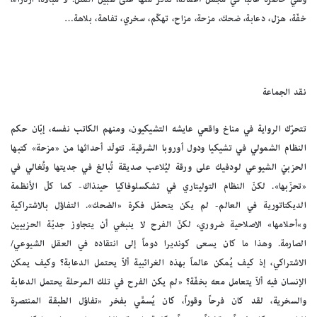
خفّة، هزل، دعابة، ضحك، مزحة، مزاح، تهكّم، سخري، تفاهة، بلاهة…
نقد الجماعة
تتحرّك الرواية في مناخ واقعي عايشه التشيكيون، ومنهم الكاتب نفسه، إبّان حكم
النظام الشمولي في تشيكيا ودول أوروبا الشرقية. تتولّد أحداثها من «مزحة» كتبها
الحزبيّ الشيوعي لودفيك على ورقة ليُلاعب صديقة تُبالغ في جديتها وتُغالي في
«تحزّبها». لكنّ النظام التوليتاري في تشكسلوفاكيا حينذاك- كما كلّ الأنظمة
الديكتاتورية في العالم- لم يكن يتحمّل فكرة «الضحك». التفاؤل بالاشتراكية
و»أحلامها» الاصلاحية ضروري، لكنّ الفرح لا ينبغي أن يتجاوز جديّة الحزبيين
الصارمة. وهذا ما كان يسعى كونديرا دوماً إلى انتقاده في العقل الشيوعي/
الاشتراكي، إذ كيف يُمكن عالماً بهذه الغرائبية ألاّ يحتمل الدعابة؟ وكيف يمكن
الإنسان فيه ألاّ يتعامل معه بخفّة؟ «لم يكن الفرح في تلك المرحلة يحتمل الدعابة
والسخرية، لقد كان فرحاً وقوراً، كان يُسمَّي بفخر «تفاؤل الطبقة المنتصرة