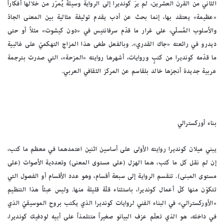
الثاني من القرن العشرين، لم يرَ كونديرا إلى الرواية وسيلةً يُمرّر من خلالها أفكاراً
«عظيمة» يعتقد بها، إنما بحث عن أدب يقدم توليفة مثالية بين المعنى الجادّ
والأسلوب المُسلّي، على غرار ما قدّم سرفانتيس في «دون كيشوت» مثلاً أو حتى
ديدرو في رائعته «جاك القدري». وبالفعل طغى هذا المزاج التهكميّ على غالبية
ما قدّمه كونديرا من كتبٍ وروايات، أشهرها روايته «المزحة»، التي صدرت بترجمة
عربية جديدة أنجزها خالد بلقاسم عن المركز الثقافي العربي.
بناء أوركسترالي
يبني ميلان كونديرا روايته الأولى على أساسين اثنين اعتمدهما في معظم ما كتب،
إن لم نقل كل ما كتب، هما الهزل (على مستوى المعنى) وتعددية الأصوات (على
مستوى المبنى). تنقسم الرواية إلى سبعة أقسام، وهو عدد الأقسام أو الفصول التي
تتكوّن منها كلّ أعمال كونديرا، باستثناء قلّة قليلة منها. وليس عبثاً هذا التنظيم
«الأوركسترالي» في البناء الفني لروايات كونديرا الذي يكتب بروح الموسيقيّ الذي
في داخله، هو الذي تعلّم عزف البيانو صغيراً متتلمذاً على أبيه لودفيك كونديرا،