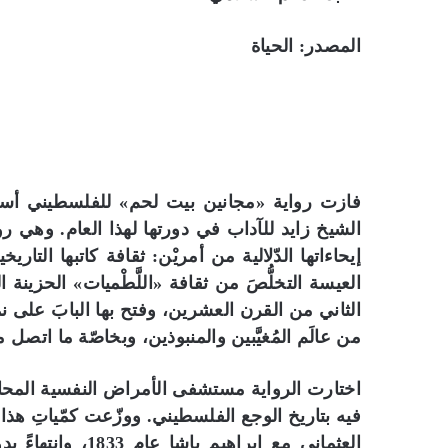
المصدر: الحياة
فازت رواية «مجانين بيت لحم» للفلسطيني أسامة
الشيخ زايد للآداب في دورتها لهذا العام. وهي رو
إيحاءاتها الدّلالية من أمريْن: ثقافة كاتبها التار
العيسة التخلُّصَ من ثقافة «اللَّطْميات» الحزي
الثاني من القرن العشرين، وفتح بها البابَ على نم
من عالَم المُغيَّبين والمنبوذين، وبخاصّة ما اتصل من
اختارت الرواية مستشفى الأمراض النفسية المحا
فيه بتاريخ الوجع الفلسطيني. ووزّعت كمّياتِ هذا الوج