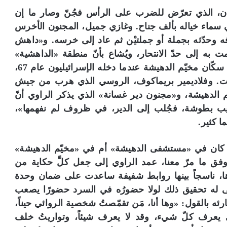
ن، الذي تعرّض للضرب على الرأس فجُنّ وصار ما إن
في سماء خياله بألف جناح. وغازي جميل، المجنون الأخرس
َّفه وحدّثه بجملة أو جملتيْن ثم عاد إلى خرسه. و«داهش
به إلى حدّ الانتحار، ويُشاع بأنّ منطقة «الداهشية»
تسمّت به. و«مريم العسلينية» التي رقصت أمام سكّان مخيّم الدهيشة عندما دخله الإسرائيليون عام 67،
مت. وفلاديمير بريماكوف، الروسي الذي هرب من جيش
 الدهيشة، و«مجنون دير غسانة» الذي يذكر الراوي أنّ
يب بطوشة، فجُلب إلى الدير، في ظروف لم نفهمها»،
ا كثير.
ء كان في «مستشفى الدهيشة» أم في «مخيّم الدهيشة»
وفق ما مرّ معنا، عمد الراوي إلى جعل كلَّ حكاية من
ها، ناسجاً بينها روابط شفيفة ساعدت على ضمان وحدة
يتأتّى له تحقيق ذلك لولا حضورُه في السرد حضورًا يصعب
رئه بالقول: «وها أنا، مَن تقمّصتُ شخصية الروائي حيناً،
ي يعرف كلّ شيء، وقد لا يعرف شيئاً، وتواريتُ خلف