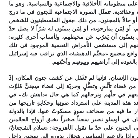
لى منظوماته الأخلاقية والاجتماعية والسياسية. وهو ما
ية وعقائدية. تتمثّل الصورة الاجتماعية للجنون في ما درج
 أو حالاً بالمجنون، من ذلك «يقول الفلسطينيون للشخص
و لِمَن يمازحونه، أو لِمَن يتمنّون له شرّاً لا يصل حدّ
لذي يتمنّون أن يَغرُب عَن محيطهم، ولأسباب أخرى كثيرة:
نهم إلى مستشفى الأمراض النفسية الموجود في تلك
اقع مجتمع «مخيَّم الدهيشة» الذي تراقب فيه إسرائيل
 بالعودة إلى أراضيهم وبيوتهم وأحبّتهم.
لجنون الإنسان، فإنها لم تَغْفل عن كشف جنون المكان، إذْ
ن فضاء تأنُّسٍ وتعقُّلٍ وحريّة إلى فضاء سِجنيٍّ مُلوَّث
وتتبعهم في حلّهم وترحالهم كما هي حال «داهش بك» في
هذه المدينة على استرداد صوتِها وحكايةِ تاريخها من
ر ما فيه من صحائف سودٍ مسكوتٌ عنها. فإذا بالدولة
ن في أوسلو تصير سجناً صغيراً يخنق أرواح الحالمين
 الجنون على حدّ ما تقول الأهزوجة: «سلام الشجعانْ/
وإذا بالزعيم السياسي يتحوّل بدوره إلى سجين داخل