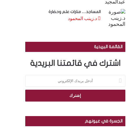
المساجد… منارات علم وحضارة
د.زينب المحمود
القائمة البريدية
اشترك في قائمتنا البريدية
أ
د
خ
ل
ب
ر
ي
د
الجسرة في عيونهم
ك