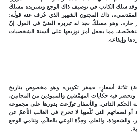
. وقد سلك الكاتب في توصيف ذاك الوجع وتسريده مسلكَ
 المقدسي»، ذاك المجنون الشهير الذي عُرف عنه قولُه:
». وهو مسلَكٌ نجد له تبريره الفنيّ في القول إنّ
ومتخصِّصة، مما يجعل أمرَ توزيعها على ألسنة الشخصيات
ردها وإيقاعه.
اية «مجانين بيت لحم»، (254 صفحة) ثلاثةَ أسفارٍ: «سِفر تكوين» وهو مخصوص بتاريخ
 وتحضر فيه حكايات المهمَّشين والمنبوذين من المجانين،
الحكم الذاتي. والأسفار توزّعت بدورها على مجموعة
ة أو لصفاتهم التي نُلْفيها لا تخرج في الغالب الأعمّ عن
 والشعوذة، والعلم، وحِدَّة الوعي بالعالَم، وتنامي الوجع
ة.