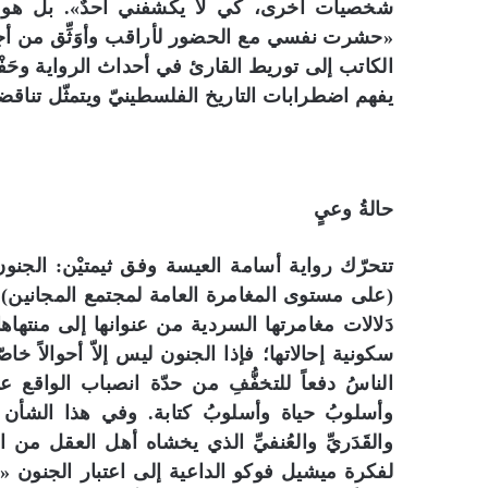
شخصيات أخرى، كي لا يكشفني أحدٌ». بل هو ي
«حشرت نفسي مع الحضور لأراقب وأوَثِّق من أج
الكاتب إلى توريط القارئ في أحداث الرواية وحَف
يفهم اضطرابات التاريخ الفلسطينيّ ويتمثّل تناقض
حالةُ وعيٍ
تتحرّك رواية أسامة العيسة وفق ثيمتيْن: الجنون،
(على مستوى المغامرة العامة لمجتمع المجانين) و
دَلالات مغامرتها السردية من عنوانها إلى منتهاه
سكونية إحالاتها؛ فإذا الجنون ليس إلاّ أحوالاً خاصّة و
الناسُ دفعاً للتخفُّفِ من حدّة انصباب الواقع 
وأسلوبُ حياة وأسلوبُ كتابة. وفي هذا الشأن لا ن
والقَدَريِّ والعُنفيِّ الذي يخشاه أهل العقل من ال
لفكرة ميشيل فوكو الداعية إلى اعتبار الجنون «حا