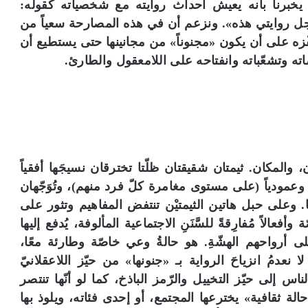
خبرنا بأنه يعيش أحداث روايته مع شخصياته كقوله:
ل روايتي هذه». ونزعم أن في هذه المصارحة سعياً من
ْزه على أن يكون «مجنوناً» من مجانينها حتى يستطيع أن
اته وتشعّباته وانفتاحه على اللامعقول والطارئ.
 والمكان. ثيمتان شقيقتان ظلّتا تخترقان نسيجَها أفقياً
عمودياً (على مستوى مغامرة كلّ فرد منهم)، وتُوَجّهان
ا. وعلى حبل هاتين الثيمتيْن تنتفض المفاهيم وتثور على
أفعالاً مُفارِقةً للسَّنَنِ الاجتماعية المألوفة، يُدفع إليها
على أرواحهم الهشّةِ. هو حالةُ وعي خاصّة وطارئة معًا،
عدمُ انزياحَ الرواية بـ «جنونها» من حيّز اللاعقلانيّ
ناس إلى حيّز التخييل والرّمز الباذخ، كما لو أنّها تنتصر
لة ثقافية» يخترعها المجتمع، أو إحدى فئاته، ويلوذ بها