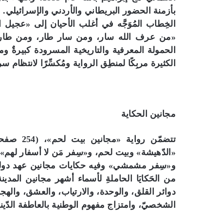
بأزمنة الحضور البريطاني والأردني والإسرائيلي
الخِطاب المُوَجَّه في أغلب الأحيان إلى «عجيل
«من عرف الله سار، ومن سار طار، ومن طار حار
الحمولة المعرفية والتاريخية المسرودة كبيرةٌ 
الكثيرة مربِكًا لمنطِق الرواية ومُكسِّرًا لانتظام س
مجانين الحكاية
تتضمّن رو
«الدّهيشة» وبيت لحم، و«سِفر مَن لا أسفار لهم»
و«سِفر مشمشي» وفيه حكايات مجانين عهد دولة 
من الحَكايَا الحاملةِ لأسماء أشهر مجانين المدين
دوائر القلق، والوحدة، والارتياب، والعشق، والهجر،
الشخصيّ، وامتزاج مفهوم الوطنية بالعاطفة الدّيني