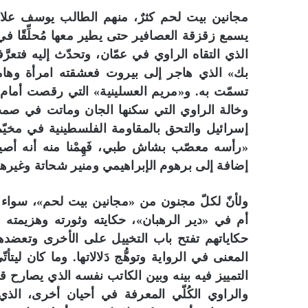
مجانين بيت لحم كثرٌ، منهم الطالب يوسف علا
يسمع زقزقة العصافير حتى يطير معها مُحلِّقًا 
الذي التقاه الراوي في عمّان، وتحدّث إليه فتعر
بك» الذي هاجر إلى بيروت فعشقته امرأة وهامت 
وخالة الراوي التي سكنها الجان وماتت في ص
إسرائيل والتحق بالمقاومة الفلسطينية في مخيّم
«رأسه معصّب بشاش طبي، فَهِمْنا منه أنه أص
إضافة إلى برهوم الإبراهيمي ومنير شحاتة وغيرهم
ولأنّ لكلّ مجنون من «مجانين بيت لحم»، سوا
أم في «دير الرهبان»، حكايته وثورته وهزيمته 
حكاياتهم تفتح باب التخييل على الأخرى وتعضد
المعنى في الرواية وتوهُّج دَلالاتها. وما كان ل
التمييز فيه بينه وبين الكاتب نفسه الذي يصارح قا
والراوي الكُلّي المعرفة في أحيان أخرى، الذ