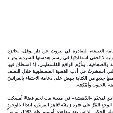
 العَيْسَة، الصادرة في بيروت عن دار نوفل، بجائزة
اية لا تُخفي استفادتَها في رسم هندستها السردية وثراء
يخية والصحافية، وتأزّم الواقع الفلسطيني، إذْ استطاع فيها
نة التي استشرتْ في أدب القضية الفلسطينية خلال النصف
طٍ جديدٍ من الكتابة ينهض على دعامة الاحتفاء بالغرائبيّ
ه بالجنون وأمْكِنته.
ذي لمخيّم «الدّهيشة» في مدينة بيت لحم فضاءً أمسكت
عِ المُرِّ على فترة زمنيّة تُناهز القرنيْن، ابتداءً بالوجود
العثماني مع إبراهيم باشا عام 1833، وانتهاءً بدولة الحكم الذاتي بعد معاهدة أوسلو عام 1993، مروراً