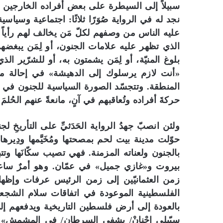
سبيلاً إلى السيطرة على بعض أفراده الخارجين ع
نجد له في الرواية صُوَرًا ثلاثًا: اجتماعية وسياس
عليه الناس من وصفهم لكلّ مَن يخالف لهم رأياً
الذي تظهر عليه علامات الجنون، أو لِمَن يبغضهم، أ
بلوغ المنيّة، أو لِمَن يشمتون به، أو للشرّير ا
«أنت لازم يرسلوك إلى الدهيشة» في إحالة م
المنطقة. وتتجسّد الصورة السياسية للجنون في و
حركةَ أفراده وتُعاقبهم في آنٍ، مانعةً عنهم الحُلمَ
ولئن انصبّ جهدُ الرواية الحَدَثيِّ على التأريخِ 
حوّلت مدينة بيت لحم بمصحتها ومُخَيَّمها ودِيرها م
بالجنون ولعناته المزمنة. فهي تصيب سكّانَها 
بيروت و«غازي جميل» في عمّان. وهو أمرٌ ساعد 
زمن العثمانيّين إلى زمن الرئيس عرفات وإظها
الفلسطينية الموعودة في اتفاقات سلام الشجعا
بالعودة إلى أرض فلسطين التاريخية ويدفعهم إلى
سبّبلي إجْنانْ/ يشفي السرطان/ في المشمش». 