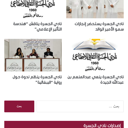
ل
ك
ت
ر
نادي الجسرة يستحضر إنجازات
نادي الجسرة يناقش “هندسة
و
سمو الأمير الوالد
التأثير الإعلامي”
ن
ي
نادي الجسرة ينعي عبدالمنعم بن
نادي الجسرة ينظم ندوة حول
عبدالله الجيدة
رواية “الببغائية”
ا
ل
ب
ح
إصدارات نادي الجسرة
ث