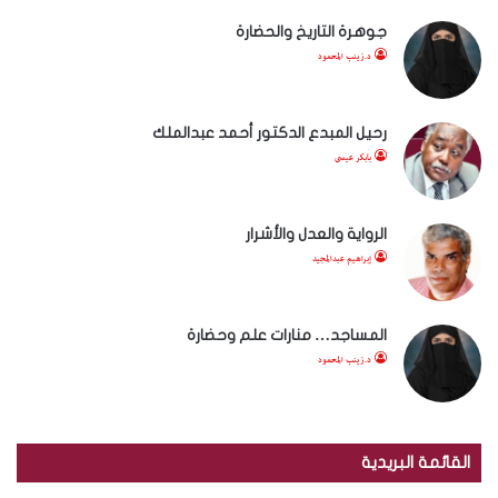
جوهرة التاريخ والحضارة
د.زينب المحمود
رحيل المبدع الدكتور أحمد عبدالملك
بابكر عيسى
الرواية والعدل والأشرار
إبراهيم عبدالمجيد
المساجد… منارات علم وحضارة
د.زينب المحمود
القائمة البريدية