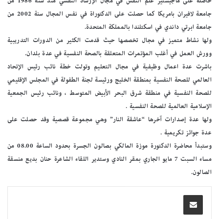
حاصلة على ماجيستير علم النفس في مجال الإرشاد النفسي منذ سنة 1986 من
جامعة لافيران بامريكا كما حصلت على الدكتوراة في نفس المجال سنة 2002 من
جامعة ابرتي داندي في اسكتلندا بالمملكة المتحدة.
ولها نشاط متميز في مجال تخصصها حيث قدمت الكثير من الدورات التدريبية
وورش العمل في أغلب المؤتمرات المتعلقة بالصحة النفسية في عدة بلدان.
باشرت عدة اعمال وظيفية في مجال التعليم وتولت خطة نائب رئيس الإتحاد
العالمي للصحة النفسية بمنطقة الخليج ورئيسة لجنة الطفولة في المجلس الإقليمي
للصحة النفسية في منطقة شرق البحر الأبيض المتوسط ، ونائب رئيس الجمعية
الإسلامية العالمية للصحة النفسية .
ولها عدة إصدارات آخرها “عاشقة النار” وهي مجموعة قصصية وقد حصلت على
عدة جوائز تكريمية .
وستبدأ محاضرة الدكتورة موزة المالكي بصالون الجسرة بحدود الساعة 08.00 من
مساء السبت 7 مايو الجاري بمقر النادي وستدير اللقاء الشاعرة حنان بديع منسقة
الصالون.