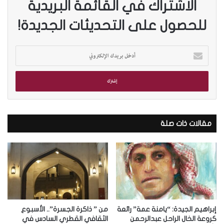
الاشتراك في القائمة البريدية
للحصول على التحديثات الجديدة!
أ
د
خ
ل
ب
ر
ي
د
مقالات ذات صلة
ك
ا
ل
إ
ل
ك
ت
ر
إبراهيم الجيدة: “يامنة عمة” رائعة
من ” ذاكرة الجسرة”.. الأسبوع
و
كروعة الخال الراحل عبدالرحمن
الثقافي القطري السادس في