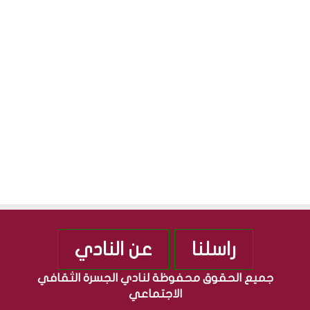
ق
ج
S
ا
م
ف
ه
ي
و
ة
ر
”
ي
م
ة
ن
ا
ذ
ل
2
ع
0
ر
1
ا
0
ق
ي
ة
راسلنا
عن النادي
جميع الحقوق محفوظة لنادي الجسرة الثقافي
الاجتماعي