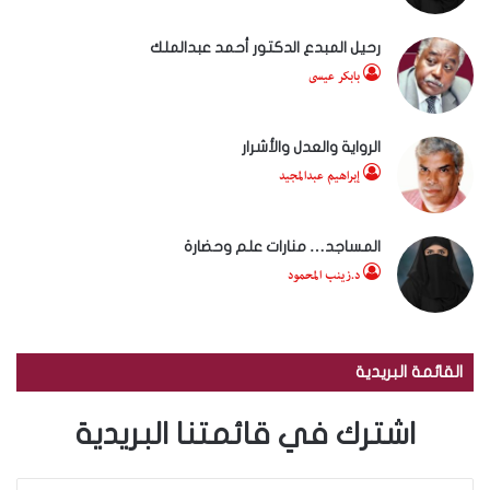
رحيل المبدع الدكتور أحمد عبدالملك
بابكر عيسى
الرواية والعدل والأشرار
إبراهيم عبدالمجيد
المساجد… منارات علم وحضارة
د.زينب المحمود
القائمة البريدية
اشترك في قائمتنا البريدية
أ