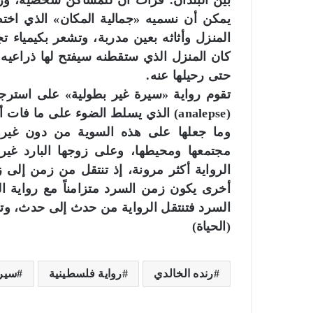
بين البلدان. فرأت ان للمساكن شخصية، وروح
يمكن أن نسميه «جمالية المكان» الذي اخت
المنزل وأثاثه بعين مدربة، وتشعر بكيمياء تج
كان المنزل الذي ستقطنه سيفتح لها ذراعيه مر
حتى رحيلها عنه.
تقوم رواية «سيرة غير بطولية» على استرجا
(analepse) الذي يسلط الضوء على ما 
وما جعلها على هذه السوية من دون غيره
مجتمعها ومحيطها، وعلى زوجها البارد غير 
الرواية أكثر مرونة، إذ تنتقل من زمن إلى ز
أخرى يكون زمن السرد متزامناً مع رواية ال
السرد فتنتقل الرواية من حدث إلى حدث، وتن
(الحياة)
رنده الخالدي
رواية فلسطينية
سيرة