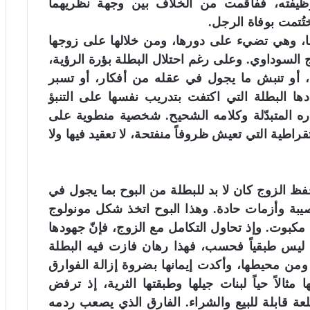
يفته، ففاقمت من الخلاف بين وجهة نظريهما
اختُتمت بوفاة الرجل.
ها، وهي تضيء على دورها، ومن خلالها على زوجها
 السوداوي. وعلى رغم احتلال البطلة بؤرة الرؤية،
، أو تنبش ما يجول في عقله من أفكار، أو تسبر
ها البطلة التي اكتفت بتدريب نفسها على التنبؤ
واره المتبدّلة وكلامه الشحيح. شخصية منطوية على
اطية التي تعيش ظروفاً منفتحة، لا تعقيد فيها ولا
فظ الزوج كان لا بد للبطلة من البوح بما يجول في
صيبة وأزمات حادة. وهذا البوح اتخذ شكل مونولوج
مكبوت. وإذ تحاول التكامل مع الزوج، فإنّ جهودها
ق ليس طبقياً فحسب، فهذا رهان فازت فيه البطلة
ومن محيطها، وأكدت إيمانها بضروة إزالة الفوارق
ثالاً حياً لبنات جيلها وطبقتها الثرية، إذ ترفض
ة قابلة للبيع والشراء. الفارق الذي يصعب ردمه