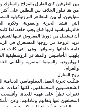
بين الطرفين كان الفارق بالمزاج والسلوك وا
من هنا تبلور الخلاف بين البطلين على أكثر م
متباينتين. أو بين المظاهر البروتوكولية الم
التي تنشد الحرية والعفوية، وتكره الح
فالديبلوماسية لديها قناع يجب خلعه. لذا كان
أن تستقيل من دورها المفروض عليها لتعيش 
تريد الزوجة من زوجها المستغرق في الرسميا
تلبية حاجاتها وصبواتها. وهي التي كانت 
بلهيب الأحاسيس والمشاعر الرومنطيقية التي
الهوليوودية والسينما المصرية والأغاني العا
والغرام.
روح المنازل
شكّلت تجربة العمل الديبلوماسي الدينامية ال
الشخصــيتين المخــتلفتين. لكنها أضاءت 
تغيرات تطرأ على فهمه للحياة. وأفسحت 
المختلفين عنها بلغاتهم وعاداتهم، وعن الأمك