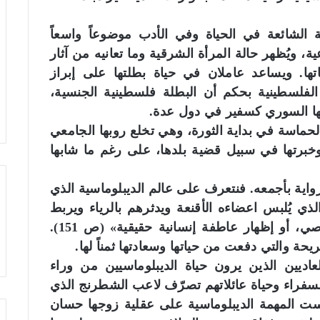
 الشائعة في الحياة وفي الأدب موضوعاً واسعاً
ية، ويُظهر حالة المرأة الشرقية وما تعانيه من آثار
تها. ويساعد عاملان في حياة بطلتها على إبراز
الفلسطينية بحكم أن البطلة فلسطينية الجنسية،
وجها السوري كسفير في دول عدة.
لحماسة في بداية الثورة، وهي تخلع روبها الجامعي
وخبرتها في سبيل قضية بلدها، على رغم ما شابها
واية بأجمعه. فنتعرف على عالم الديبلوماسية الذي
لذي يُلبس اعضاءه الأقنعة ويدثرهم بالرياء ويربط
ألسنتهم ويشل قدرتهم على إبداء رأي شخصي، أو إظهار عاطفة إنسانية حقيقية» (ص 151).
ة والتي دفعت من حياتها وسعادتها ثمناً لها.
ديين الذين يرون حياة الديبلوماسيين من وراء
لسفراء وحياة عائلاتهم تصرّف لاعب الشطرنج الذي
ست المهمة الديبلوماسية على عقلية زوجها حسان