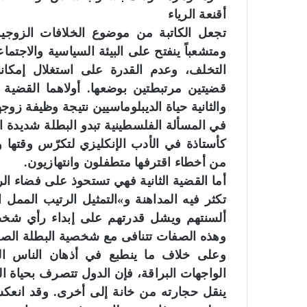
أقنعة الرياء
تجعل الكاتبة من موضوع الخلافات الزوجية
ومتشعباً ينفتح على البيئة السياسية والاجتماع
التخلف، وعدم القدرة على استغلال إمكانا
قضيتين مرتبطتين بوضعها. أولاهما القضية 
والثانية حياة الديبلوماسيين نتيجة وظيفة ز
في المسألة الفلسطينية تبدو البطلة شديدة ا
كأستاذة في الأدب الإنكليزي لتكرّس وقتها 
من أخطاء اقترفها متطفلون وانتهازيون.
أما القضية الثانية فهي تستحوذ على فضاء الر
تكثر فيه المداهنة و»التمثيل الرتيب الممل ا
وهذه الصفات تتنافى مع شخصية البطلة الصريح
وعلى خلاف ما ينطبع في أذهان الناس العا
الواجهات البراقة، فإن الدول تتصرف بحياة ا
ينقل حجارته من خانة إلى أخرى. وقد انعك