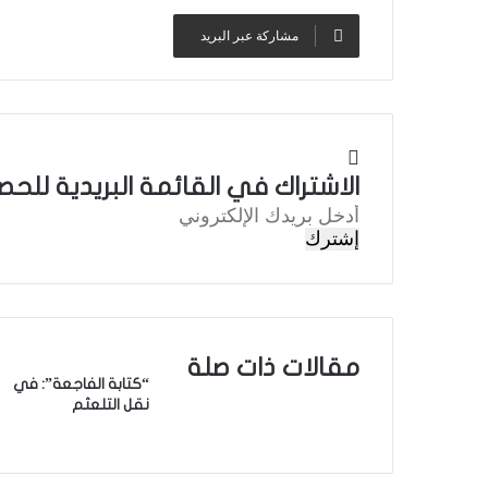
مشاركة عبر البريد
الاشتراك في القائمة البريدية للحص
أ
د
خ
ل
ب
ر
ي
مقالات ذات صلة
د
“كتابة الفاجعة”: في
ك
نقل التلعثم
ا
ل
إ