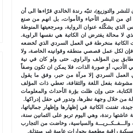
نشر والتوزيع)، تنبّه رندة الخالدي قرّاءها الى أن
ع اي من البشر الأحياء والأموات، بل انهم من صنع
تباس الذي يشكّله عنوان الرواية، ومرجعيتها المنوطة
ذي لا محالة يفترض ان الكاتبة هي نفسها الراوية.
 الكاتبة منخرطة في العمل السردي الذي تُخضعه
 فإن لكل عمل قصصي منطقه وقوانينه الخاصة، ولا
لتطابق بين المؤلف والراوي. حتى ولو كان في نية
تي الأدبي، أو صورة الذات، فلا يمكن ان تكون وصفاً
في العمل السردي إلا مرآة من حبر، وفق ما يقول
 مشوشة بفعل اللغة والثقافة، تعطي ذات المؤلف
لكتابة، حتى وإن ظلت بؤرة الأحداث والمعلومات
لة من خلال وجهة نظرها، وتدور في حقل إدراكها.
يدة، تفننت الكاتبة في إظهارها وإظهار جمالياتها،
اشتها رندة، وهي اليوم تربو على الثمانين سنة،
 والـــفــكــريـــة والسياسية، وخاضت من التجارب
كية راقية مطعمة بحوارات عامية غير مبتذلة.