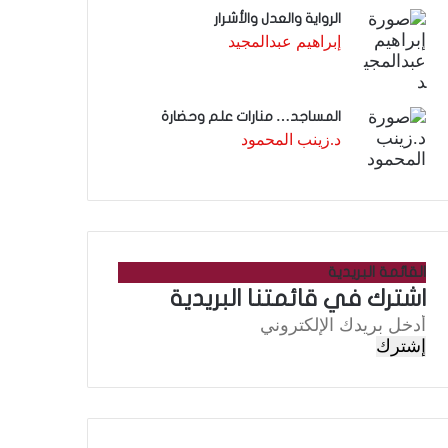
الرواية والعدل والأشرار
إبراهيم عبدالمجيد
المساجد… منارات علم وحضارة
د.زينب المحمود
القائمة البريدية
اشترك في قائمتنا البريدية
أ
د
خ
ل
ب
ر