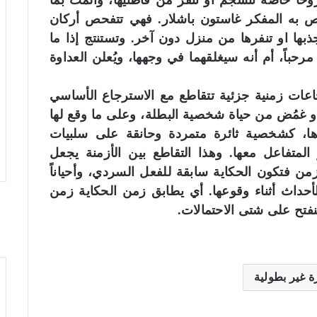
اً خاصة تنسجم أو تنفر من قاطنيها، وألمّت بما
ص به المفكر غاستون باشلار. فهي تتفحص أركان
ذبها او تنفرها من منزل دون آخر. وتستنتج إذا ما
حباً، أم أنه سيغلقهما في وجهها، ويُعلن العداوة
عات زمنية جزئية تتقاطع مع الاسترجاع الأساسي
فات أو غمُض من حياة شخصية البطلة، وعلى ما وقع لها
ا، كشخصية ثائرة متمردة وحانقة على سلبيات
المتفاعل معها. وهذا التقاطع بين الأزمنة يجعل
من فتكون الحكاية سابقة للفعل السردي، وأحياناً
أحداث أثناء وقوعها. أي يطابق زمن الحكاية زمن
فتح على شتى الاحتمالات.
 غير بطولية