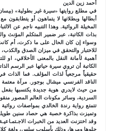
أحمد زين الدين
في مطلع روايتها «سيرة غير بطولية» (بيسان لل
أبطالها وبطلاتها لا يتماهون أو يتطابقون م
المخيلة الروائية. وهذا التنبيه ناجم عن الال
بذات الكاتبة، عبر ضمير المتكلم المؤنث وال
وسواء إن كان الحال على ما ذكرت، أم كانت
للاختبار والتحقق في ميزان الصدق والكذب،
أهمية لأمانة النقل بالمعنى الأخلاقي، او ل
الكاتبة أن تروي سيرة حياتها عبر الرسم الذا
حقيقياً مرجعياً لذات المؤلف. فما الذات 
الناقد الفرنسي ميشال بوجور. مرآة معتمة
من حيث لايدري هوية جديدة يكتسبها بفعل ا
السردية، وسائر مكونات العالم المصور منقو
تتمتع رواية رندة الخالدي بمواصفات روائية ج
وتميزت بذاكرة خصبة هي حصاد سنين طويلة ع
وقد اختزنت العديد من الخبرات الاجـتمـاعيـة
حلوها ومرها، وذلك بأسلوب سلس، ولغة كلاسي