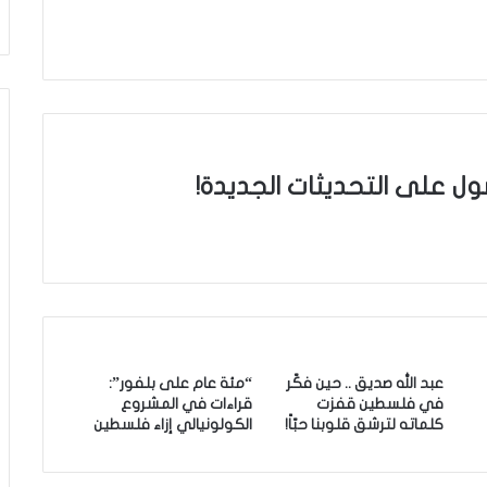
ول على التحديثات الجديدة!
عبد الله صديق .. حين فكّر
“مئة عام على بلفور”:
في فلسطين قفزت
قراءات في المشروع
كلماته لترشق قلوبنا حبّاً!
الكولونيالي إزاء فلسطين