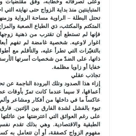
وعلى تصرفاته وخطابه، وفق مقتضيات وظ
المتباينتين منذ بداية الزواج حتى نهايته التي 
تحتل البطلة – الراوية مساحة الرواية وزمن
المتكتم والمكتئب، ذي الطباع الصعبة والمزاج
فإنها لم تستطع أن تقترب من ذهنية زوجها
اغوار لاوعيه. شخصية غامضة لم تفهم أبعاد
بالتغيّرات التي تطرأ عليه، والتأقلم مع أط
ذاتها، على الضدّ من شخصيات أسرتها الأرستقر
خفايا أو زاويا مظلمة.
تجاذب عقلي
إزاء هذا الصدود وتلك البرودة الناجمة عن تح
أعماقها، لا سيما عندما كانت تمرّ بأوقات ع
عاكساً ما في داخلها من أفكار ومشاعر وألم 
تبوء بالفشل لشدة الفارق بين الإثنين. فار
على رغم العوائق التي اعترضتها من عائلتها 
الطبقية والاقتصادية. وهي بذلك تقدم نفسها م
مفهوم الزواج كصفقة، أو أن تتعامل به كسلع