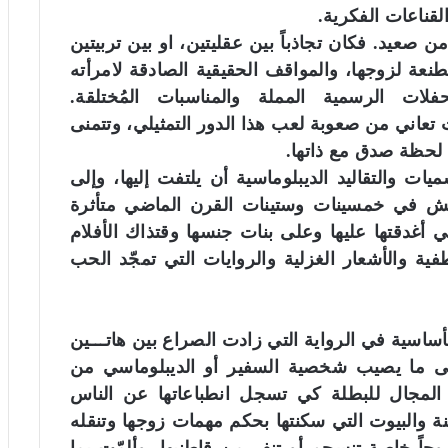
لقناعات الفكرية.
ن صعيد. فكان تجاذباً بين عقليتين، او بين تربيتين
صطنعة لزوجها، والمواقف الحقيقية الصادقة لامرأته
فلات الرسمية المملة والمناسبات المُختلقة.
ت تعاني من صعوبة لعب هذا الدور التمثيلي، وتتمنى
لحظة صدق مع ذاتها.
ت والتقاليد الديبلوماسية أن يلتفت إليها، وإلى
تعيش في خمسينات وستينات القرن الماضي متأثرة
 أغدقتها عليها وعلى بنات جنسها وقتذاك الأفلام
طفية والأشعار الغزلية والروايات التي تمجّد الحب
أساسية في الرواية التي زادت الصراع بين هاتـــين
على ما يصيب شخصية السفير أو الديبلوماسي من
المجال للبطلة كي تسجل انطباعاتها عن الناس
نة والبيوت التي سكنتها بحكم مهمات زوجها وتنقله