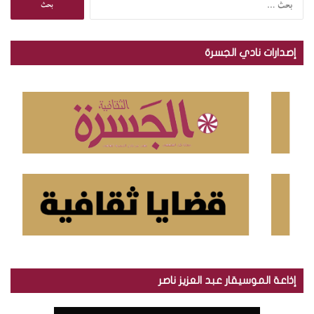
ل
ب
ح
إصدارات نادي الجسرة
ث
ع
ن
:
إذاعة الموسيقار عبد العزيز ناصر