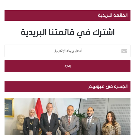
القائمة البريدية
اشترك في قائمتنا البريدية
أ
د
خ
ل
ب
ر
ي
الجسرة في عيونهم
د
ك
م
ب
ا
ك
ا
ل
ت
ل
إ
ب
ص
ل
ة
و
ك
ا
ر