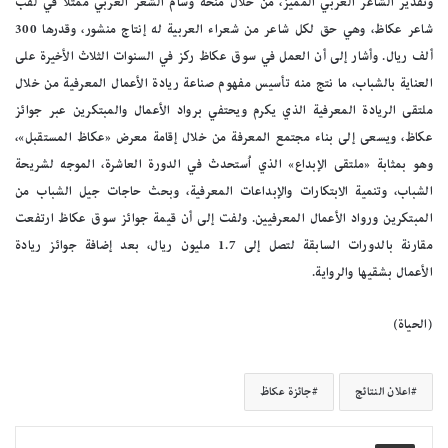
وتقدير الشاعر العربي المميز، من خلال منحه وسام الشعر العربي ممثلاً في لقب
شاعر عكاظ، وهي حق لكل شاعر من شعراء العربية له إنتاج منشور، وقدرها 300
ألف ريال. وأشار إلى أن العمل في سوق عكاظ ركز في السنوات الثلاث الأخيرة على
العناية بالشباب، ما نتج منه تأسيس مفهوم صناعة ريادة الأعمال المعرفية من خلال
ملتقى الريادة المعرفية الذي يكرم ويحتفي برواد الأعمال والمبتكرين عبر جوائز
عكاظ، ويسعى إلى بناء مجتمع المعرفة من خلال إقامة معرض «عكاظ المستقبل»،
وهو بمثابة «ملتقى الإبداع» الذي اُستحدث في الدورة العاشرة، الموجه لشريحة
الشباب، وتنمية الابتكارات والإبداعات المعرفية، وبحث حاجات جيل الشباب من
المبتكرين ورواد الأعمال المعرفيين. ولفت إلى أن قيمة جوائز سوق عكاظ ارتفعت
مقارنة بالدورات السابقة لتصل إلى 1.7 مليون ريال، بعد إضافة جوائز ريادة
الأعمال بشقيها والرواية.
(الحياة)
اعلان النتائج
جائزة عكاظ