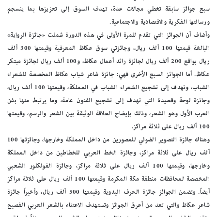
سبع جوائز سابقة تغطي مجالات عدة، تهدف السوق إلى تعزيزها بما ينسجم
ورسالتها الفكرية والاقتصادية والاجتماعية.
وأضاف أن الجوائز التي تقدم للمرة الأولى في هذه الدورة شملت «جائزة الرواية»
البالغة قيمتها 100 ألف ريال، وجائزتي سوق عكاظ المعرفية وقيمتها 300 ألف
ريال بواقع 200 ألف ريال لجائزة رائد أعمال عكاظ، و100 ألف ريال لجائزة مبتكر
عكاظ. أما الجوائز السبع الأخرى فهي: جائزة شاعر شباب عكاظ المخصصة للشعراء
الشباب، وتهدف إلى تشجيع الشعراء الشباب في المملكة، وقيمتها 100 ألف ريال،
وجائزة لوحة وقصيدة التي تهدف إلى تشجيع الفنون عامة، وما يرتبط منها بفن
العرب الأول وهو الشعر، وذلك بإيضاح العلاقة الوثيقة بين الشعر والرسم، وقيمتها
100 ألف ريال على ثلاثة مراكز.
وهناك جائزة التصوير الضوئي للمصورين من داخل المملكة وخارجها، وجائزتها 100
ألف ريال على ثلاثة مراكز، وجائزة الخط العربي للخطاطين من داخل المملكة
وخارجها، وقيمتها 100 ألف ريال على ثلاثة مراكز، وجائزة الفولكلور الشعبي
المخصصة لمحافظات منطقة مكة المكرمة وقيمتها 100 ألف ريال على ثلاثة مراكز
أيضاً. وتضمن الجوائز جائزة الحرف اليدوية وقيمتها 500 ألف ريال، وأخيراً جائزة
شاعر عكاظ والتي تعد من أعرق الجوائز وتستهدف الاعتناء بالشعر العربي الفصيح