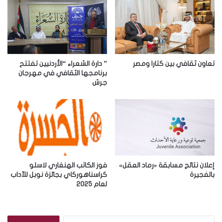
ا
ل
إ
ل
ك
ت
ر
تعاون ثقافي بين كتارا ومصر
” دارة الشعراء “الأردنيين تفتتح
و
برنامجها الثقافي في مهرجان
جرش
ن
ي
إعلان نتائج مسابقة «رماد العقل»
فوز الكاتب الهنغاري لاسلو
بالفجيرة
كراسناهوركاي بجائزة نوبل للآداب
لعام 2025
ا