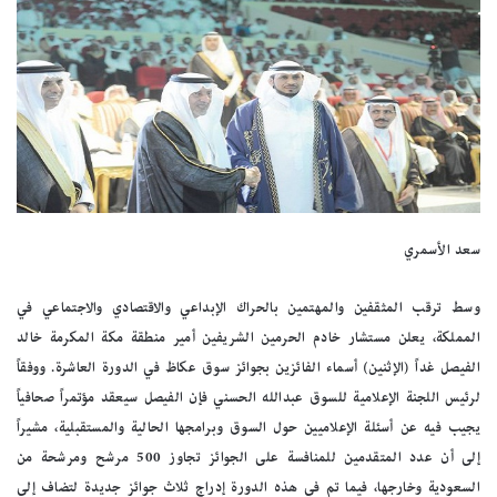
سعد الأسمري
وسط ترقب المثقفين والمهتمين بالحراك الإبداعي والاقتصادي والاجتماعي في
المملكة، يعلن مستشار خادم الحرمين الشريفين أمير منطقة مكة المكرمة خالد
الفيصل غداً (الإثنين) أسماء الفائزين بجوائز سوق عكاظ في الدورة العاشرة. ووفقاً
لرئيس اللجنة الإعلامية للسوق عبدالله الحسني فإن الفيصل سيعقد مؤتمراً صحافياً
يجيب فيه عن أسئلة الإعلاميين حول السوق وبرامجها الحالية والمستقبلية، مشيراً
إلى أن عدد المتقدمين للمنافسة على الجوائز تجاوز 500 مرشح ومرشحة من
السعودية وخارجها، فيما تم في هذه الدورة إدراج ثلاث جوائز جديدة لتضاف إلى