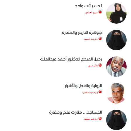
تحت بشت واحد
مريم الحمادي
جوهرة التاريخ والحضارة
د.زينب المحمود
رحيل المبدع الدكتور أحمد عبدالملك
بابكر عيسى
الرواية والعدل والأشرار
إبراهيم عبدالمجيد
المساجد… منارات علم وحضارة
د.زينب المحمود