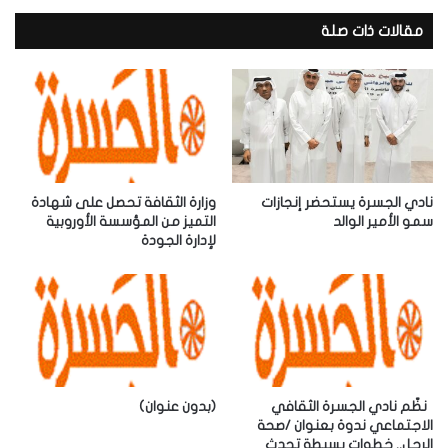
ي
د
مقالات ذات صلة
ك
ا
ل
إ
ل
ك
ت
ر
نادي الجسرة يستحضر إنجازات
وزارة الثقافة تحصل على شهادة
و
سمو الأمير الوالد
التميز من المؤسسة الأوروبية
لإدارة الجودة
ن
ي
‎نظّم نادي الجسرة الثقافي
(بدون عنوان)
الاجتماعي ندوة بعنوان /صحة
الرجل.. خطوات بسيطة تحدث