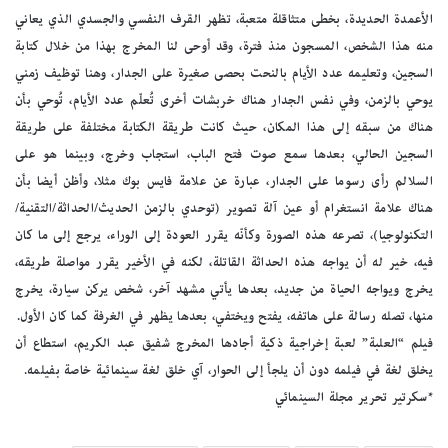
الأعمدة الحديدة، بخطى متثاقلة متعبة، تظهر القرف النفسي والجسدي الذي يعاني
منه هذا الشخص، المسجون منذ فترة، وقد أوحى لنا المخرج بهذا من خلال كتابة
السجين، وتعليمه عدد الأيام بالنحت بحصى صغيرة على الجدار، وهنا توظيف زمني
يوحي بالزمن، وفي نفس الجدار هناك خربشات أخرى تُعلّم عدد الأيام، تُوحي بأن
هناك من سبقه إلى هذا المكان، حيث كانت طريقة الكتابة مختلفة على طريقة
السجين الحالي، بعدها سمع صوت فتح الباب، استجاب وخرج، وبينما هو على
السلالم رأى رسوما على الجدار، عبارة عن علامة فايس بوك مثلا، وأظن أيضا بأن
هناك علامة انستغرام أو عين آلة تصوير (توحدي بالزمن الحديث/الحداثة/التقنية/
التكنولوجيا)، تصرعه هذه الصورة وكأنّه يقرر العودة إلى الوراء، يرجع إلى ما كان
فيه، خير له أن يواجه هذه الحداثة القاتلة، لكنه في الأخير يقرر مواصلة طريقه،
يخرج ويواجه الحياة من جديد، بعدها يأتي مشهد آخر، شخص يركن سيارة، يخرج
منها، تصله رسالة على هاتفه، يفتح ويختفي، بعدها يظهر في الغرفة كما كان الأول.
فيلم “العلبة” لعبة إخراجية ذكية أجادها المخرج شفيق عبد الكريم، استطاع أن
يخلق لغة في فيلمه دون أن يلجأ إلى الحوار، آي خلق لغة سينمائية خاصة بفيلمه.
*سكرتير تحرير مجلة السينمائي