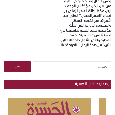
وعي الرجال ومراجعتهم للأطباء
في سن أبكر، مؤكدًا أن الهدف
ليس فقط إطالة العمر الزمني بل
ضمان “العمر الصحي” الخالي من
الأمراض عبر الفحص المبكر
والفحوص الدورية التي بدأت
مؤسسة حمد الطبية تطبيقها في
مستشفى عائشة بنت حمد
العطية والتي تشمل كافة التحاليل
التي تعزز صحة الرجل . ‎الدوحة- قنا
ا
ل
ب
ح
إصدارات نادي الجسرة
ث
ع
ن
: