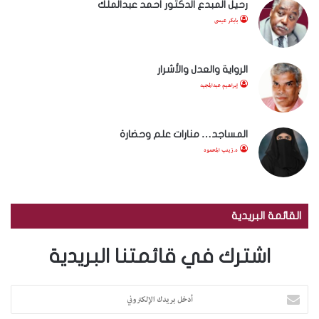
رحيل المبدع الدكتور أحمد عبدالملك
بابكر عيسى
الرواية والعدل والأشرار
إبراهيم عبدالمجيد
المساجد… منارات علم وحضارة
د.زينب المحمود
القائمة البريدية
اشترك في قائمتنا البريدية
أ
د