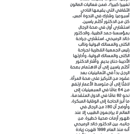
تغييرا كبيرا/، ضمن فعاليات الصالون
الثقافي التي يقيمها النادي
أسبوعيا. ‎وشارك في الندوة أمس،
كل من الدكتور أكثم ياسين،
استشاري أول في صحة الرجال
بمؤسسة حمد الطبية، والدكتور
خالد الرميحي، استشاري جراحة
الكلى والمسالك البولية ونائب
رئيس الجمعية القطرية لجراحة
الكلى والمسالك البولية، وأدارتها
الأديبة حنان بديع. ‎وأشار الدكتور
أكثم ياسين إلى أن الاهتمام بصحة
الرجل بدأ في الثمانينيات بعد
عقود من التركيز على صحة المرأة،
لافتًا إلى أن متوسط الأعمار ارتفع
من 64 عامًا في السبعينيات إلى
نحو 82 عامًا في الدول المتقدمة،
ما أبرز الحاجة إلى الوقاية المبكرة،
وأوضح أن 80٪ من الرجال في
العالم لا يراجعون الطبيب إلا عند
ظهور أزمات صحية خطيرة. ‎من
جانبه، بين الدكتور خالد الرميحي
أنه منذ العام 1998 ظهرت زيادة