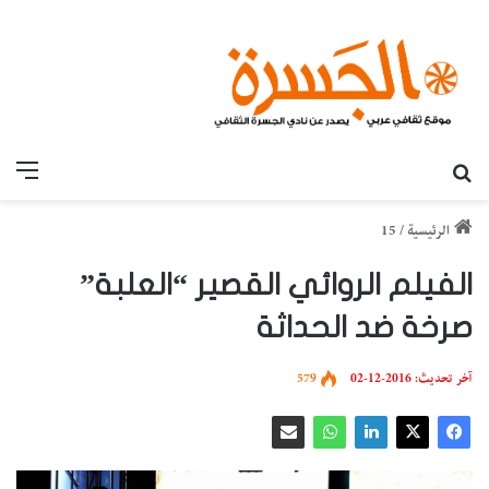
بحث عن
القائ
الرئيسية
/
15
الفيلم الروائي القصير “العلبة”
صرخة ضد الحداثة
آخر تحديث: 2016-12-02
579