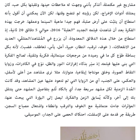
مشاريع غير مكتملة، أتذكر بأنني وجهت له ملاحظات حينها، وتقبلها بكل حب، كان
يمتلك أدوات الإخراج، لكن رؤيته لم تتضح وقتها، لكن الآن يمكنني أن أقول بأنه
استطاع أن يثبُت على أرض صلبة، فهم جيدا ماهية السينما وعمقها. خرجت بهذه
الفكرة بعد أن شاهدت فيلمه الجديد “العلبة” 2016، حوالي 5 دقائق 20 ثانية، إذ
استطاع من خلال هذه الدقائق المعدودة، أن يزرع في المُشاهد/المتلقّي، العديد
من الانفعالات، ( خوف، ترقب، انتظار، حيرة، أمل، يأس، تعاطف، غضب)، لأنه بكل
بساطة طوّع كل ما في رصيده من مرجعيات سينمائية، فكرية وتقنية، لصالح الفكرة
التي بنى عليها فيلمه، إذ سيّر بذكاء إفرازات النور والظل، نوّع في الكادرات، وزوايا
التقاط الصورة، وخلق مونتاجا إيقاعيا، متوازنا، مثلا نرى مشاهد من أعلى لأسفل،
والعكس، على الجنب، أي من الزوايا التي لم تتعود عليها عين المشاهد، وقد كانت
المُدة الزمنية لكل مشهد سريعة جدا، أي بالكاد تُلم بتفاصيل المشهد حتى ينتقل
بك إلى آخر، وكأنّه يُسابق الزمن والفكرة، ليصل إلى البؤرة التي يبحث عنها،
المؤثرات جاءت متماشية مع الخوف والترقب وانطفاء واشتعال مصباح السجن،
طريقة جر قدمه على الإسفلت، احتكاك الحصى على الجدار، الموسيقى.