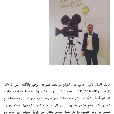
كانت الـ40 ثانية الأولى من الفيلم سريعة، متنوعة، تُوحي بالأفلام التي تناولت
الرعب، و”الثيمات” ذات التوجه النفسي والسلوكي، وقد جعلها كمقدمة شاملة
للفيلم، تُحضّر المُشاهد لشيء ما، حدث غير مفهوم، فكرة غير تقليدية، بعدها قدم
“جنيريك” الفيلم بشكل عادي، لينتقل إلى (العلبة/الغرفة/السجن)، حيث يتواجد
شخص ما، رثّ الثياب، وداخل هذا السجن يتنقل من زاوية الغرفة إلى الباب ذو