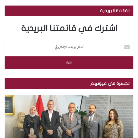
القائمة البريدية
اشترك في قائمتنا البريدية
أ
د
خ
ل
ب
ر
ي
الجسرة في عيونهم
د
ك
م
ب
ا
ك
ا
ل
ت
ل
إ
ب
ص
ل
ة
و
ك
ا
ر
ت
ل
.