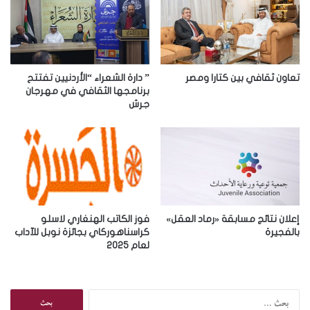
ل
إ
ل
ك
ت
ر
تعاون ثقافي بين كتارا ومصر
” دارة الشعراء “الأردنيين تفتتح
و
برنامجها الثقافي في مهرجان
جرش
ن
ي
إعلان نتائج مسابقة «رماد العقل»
فوز الكاتب الهنغاري لاسلو
بالفجيرة
كراسناهوركاي بجائزة نوبل للآداب
لعام 2025
ا