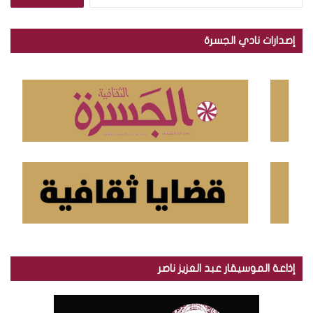
ل
ب
ح
إصدارات نادي الجسرة
ث
ع
ن
:
إذاعة الموسيقار عبد العزيز ناصر