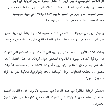
فاز الكاتب الكولومبي دانييل فريرا (33عاماً) بجائزة كلارين للرواية في دورة
2014، عن روايته “تمرد الحرف عديمة الفائدة”، التي تتناول تسليط الضوء على
القمع العنيف الذي جرى في الفترة ما بين 1969 و1970 في قرية كولومبية
صغيرة، بحسب ما أفادت جريدة الباييس الإسبانية.
ويعيش فريرا في بوجوتا منذ كان في الثالثة عشرة، لكنه ولد ونشأ في قرية صغيرة
مثل التي يرسمها في روايته، ويغلب عليها العنف الذي عاني منه بلده في عام 70.
وقالت الكاتبة الأرجنتينية سيلفيا إباراجيري، التي ترأست لجنة التحكيم التي تكونت
من الروائية كلاوديا بينيرو والكاتب والصحفي خوان كروث، عن هذا العمل: “نحن
أمام نص يتمتع بكل العناصر: إنها رواية أمريكية لاتينية كبيرة، متعددة الأصوات،
تنطلق من لحظات انتخابات أبريل (نيسان) 1970 بكولومبيا، محكية بنثر لم أقرأه
منذ زمن طويل”.
وستنشر الرواية الفائزة في هذه الدورة في ديسمبر (كانون الأول) القادم لتنضم
بذلك إلى سلسلة من الروايات التي تناولت العنف في كولومبيا على طول القرن
العشرين.