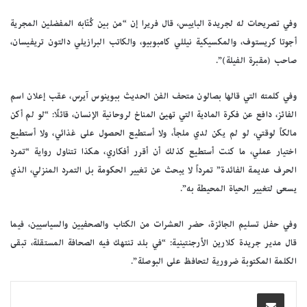
وفي تصريحات له لجريدة الباييس، قال فريرا إن “من بين كُتّابه المفضلين المجرية
أجوتا كريستوف، والمكسيكية نيللي كامبوبيو، والكاتب البرازيلي دالتون تريفيسان،
صاحب (مقبرة الفيلة)”.
وفي كلمته التي قالها بصالون متحف الفن الحديث ببوينوس آيرس، عقب إعلان اسم
الفائز، دافع عن فكرة المادية التي تهيئ المناخ لروحانية الإنسان، قائلًا: “لو لم أكن
مالكاً لوقتي، لو لم يكن لدي ملجأ، ولا أستطيع الحصول على غذائي، ولا أستطيع
اختيار عملي، ما كنت أستطيع كذلك أن أقرر أفكاري، هكذا تتناول رواية “تمرد
الحرف عديمة الفائدة” تمرداً لا يبحث عن تغيير الحكومة بل التمرد المنزلي، الذي
يسعى لتغيير الحياة المحيطة به”.
وفي حفل تسليم الجائزة، حضر العشرات من الكتاب والصحفيين والسياسيين، فيما
قال مدير جريدة كلارين الأرجنتينية: “في بلد تنتهك فيه الصحافة المستقلة، تبقى
الكلمة المكتوبة ضرورية لتحافظ على البوصلة”.