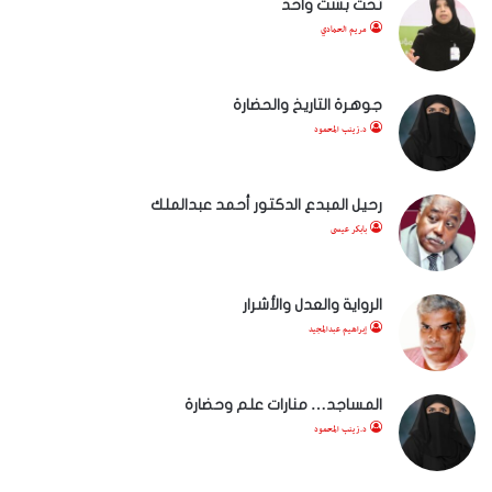
تحت بشت واحد
مريم الحمادي
جوهرة التاريخ والحضارة
د.زينب المحمود
رحيل المبدع الدكتور أحمد عبدالملك
بابكر عيسى
الرواية والعدل والأشرار
إبراهيم عبدالمجيد
المساجد… منارات علم وحضارة
د.زينب المحمود