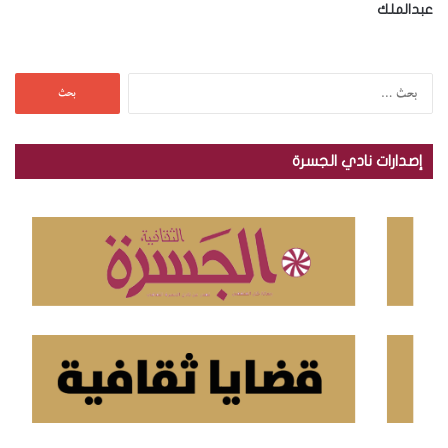
عبدالملك
ا
ل
ب
ح
إصدارات نادي الجسرة
ث
ع
ن
: