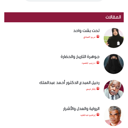
المقالات
تحت بشت واحد
مريم الحمادي
جوهرة التاريخ والحضارة
د.زينب المحمود
رحيل المبدع الدكتور أحمد عبدالملك
بابكر عيسى
الرواية والعدل والأشرار
إبراهيم عبدالمجيد