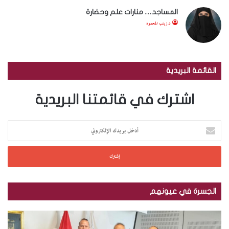
المساجد… منارات علم وحضارة
د.زينب المحمود
القائمة البريدية
اشترك في قائمتنا البريدية
أ
د
خ
ل
ب
ر
ي
الجسرة في عيونهم
د
ك
م
ب
ا
ك
ا