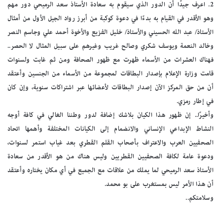
2. اعرف جيدًا أن الدور الذي سيقوم به سعادة الأستاذ سعد الرميحي دور مهم
وهو الأقدر في القيام به بدءًا في دعوة كوكبة من أبرز رواد الجيل الأول من أمثال
الأستاذ/ عبد الله الحسيني والأستاذ/ خليل الفزيع والأخوة أحمد علي وجاسم النصر
وخالد النعمة ويوسف شكري وصالح غريب وغيرهم على سبيل المثال لا الحصر..
فهناك العشرات من الأسماء ظهرت مع ظهور الصحافة ومن ثم غابت ولسنوات
قامت وزارة الإعلام بإصدار البطاقات لمجموعة من الأسماء من الجنسين وأعتقد
أن من حق المركز الآن إصدار البطاقات لأعضائها عبر اشتراكات سنوية، وإن كان
في إطار رمزي.
وأخيرًا.. إن ظهور هذا الكيان بلاشك إضافة لدور وطننا الغالي في كافة أوجه
النشاط الإبداعي الإنساني والانضمام إلى الكيانات المختلفة وأهمها اتحاد
الصحفيين العرب والاعتراف بأصحاب القلم القطري بعد غياب استمر لسنوات،
ودعوة عامة لكافة الصحفيين القطريين وليس هناك من هو الأقدر من سعادة
الأستاذ سعد الرميحي لما يملك من علاقات مع الجميع في أي مكان يختاره وأعتقد
أن هذا الأمر ليس بمستغرب على بو محمد.
وسلامتكم..