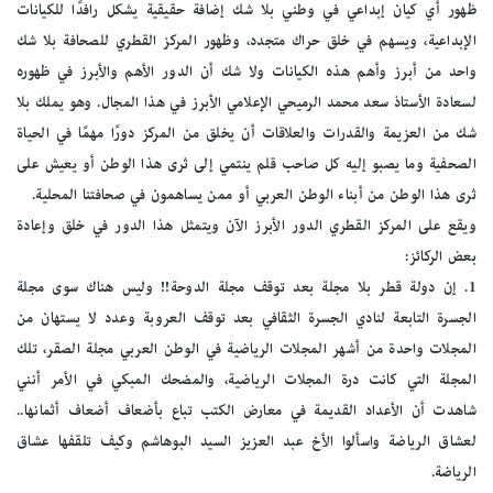
ظهور أي كيان إبداعي في وطني بلا شك إضافة حقيقية يشكل رافدًا للكيانات
الإبداعية، ويسهم في خلق حراك متجدد، وظهور المركز القطري للصحافة بلا شك
واحد من أبرز وأهم هذه الكيانات ولا شك أن الدور الأهم والأبرز في ظهوره
لسعادة الأستاذ سعد محمد الرميحي الإعلامي الأبرز في هذا المجال. وهو يملك بلا
شك من العزيمة والقدرات والعلاقات أن يخلق من المركز دورًا مهمًا في الحياة
الصحفية وما يصبو إليه كل صاحب قلم ينتمي إلى ثرى هذا الوطن أو يعيش على
ثرى هذا الوطن من أبناء الوطن العربي أو ممن يساهمون في صحافتنا المحلية.
ويقع على المركز القطري الدور الأبرز الآن ويتمثل هذا الدور في خلق وإعادة
بعض الركائز:
1. إن دولة قطر بلا مجلة بعد توقف مجلة الدوحة!! وليس هناك سوى مجلة
الجسرة التابعة لنادي الجسرة الثقافي بعد توقف العروبة وعدد لا يستهان من
المجلات واحدة من أشهر المجلات الرياضية في الوطن العربي مجلة الصقر، تلك
المجلة التي كانت درة المجلات الرياضية، والمضحك المبكي في الأمر أنني
شاهدت أن الأعداد القديمة في معارض الكتب تباع بأضعاف أضعاف أثمانها..
لعشاق الرياضة واسألوا الأخ عبد العزيز السيد البوهاشم وكيف تلقفها عشاق
الرياضة.