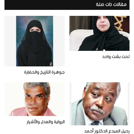
د
مقالات ذات صلة
ك
ا
ل
إ
ل
ك
ت
ر
تحت بشت واحد
و
ن
جوهرة التاريخ والحضارة
ي
الرواية والعدل والأشرار
رحيل المبدع الدكتور أحمد