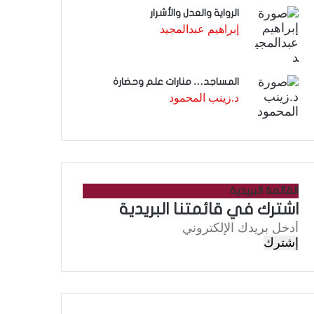
الرواية والعدل والأشرار
إبراهيم عبدالمجيد
المساجد… منارات علم وحضارة
د.زينب المحمود
القائمة البريدية
اشترك في قائمتنا البريدية
أ
د
خ
ل
ب
ر