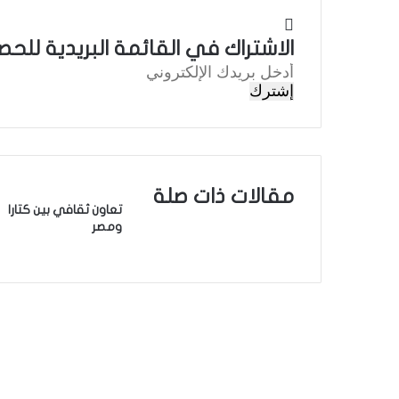
الاشتراك في القائمة البريدية للحص
أ
د
خ
ل
ب
ر
ي
مقالات ذات صلة
د
تعاون ثقافي بين كتارا
ك
ومصر
ا
ل
إ
ل
ك
ت
ر
و
ن