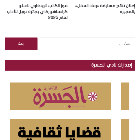
إعلان نتائج مسابقة «رماد العقل»
فوز الكاتب الهنغاري لاسلو
بالفجيرة
كراسناهوركاي بجائزة نوبل للآداب
لعام 2025
ا
ل
ب
ح
إصدارات نادي الجسرة
ث
ع
ن
: