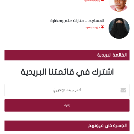
إبراهيم عبدالمجيد
المساجد… منارات علم وحضارة
د.زينب المحمود
القائمة البريدية
اشترك في قائمتنا البريدية
أ
د
خ
ل
ب
ر
ي
الجسرة في عيونهم
د