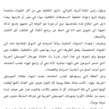
ويقول رئيس القناة أشرف الغزالي: «النيل الثقافية، هي من أكثر القنوات مشاهدة
وتوجّه إليها دعوات لتغطية النـــشاطات الثقافية، سواء في مصر أو خارجها، وهذا
دليل على ارتفاع عدد مشاهديها. نرى أن دورنا هو التوجه إلى جمهور واسع، لذلك
اتجهنا الى تحويل نحو 65 في المئة من برامج القناة كي تخاطب كل الأعمار
والأنماط».
ويضيف: «شهدت السنوات الماضية رواجاً للسياسة في السوق الإعلامية امتد إلى
القنوات المتخصصة، بفعل الظروف التي مرت بها مصر، لكن «الثقافية» حافظت على
هويتها ولم تنجرف في هذا التيار. قررنا بث حفلات مهرجان الموسيقى العربية
الذي استمر أسبوعين على الهواء مباشرة، لأننا نعي أن برامج الهواء تجذب المشاهد
الذي أصابه الملل من أحاديث السياسة والاقتصاد».
وعن الخطة التي يستهدفها لجذب المشاهد بعدما انتهت حفلات الموسيقى
العربية، يقول: «كانت هناك حفلة يومية لأم كلثوم تعرض على القناة، لكنها أوقفت
كونها تنتمي إلى فئة المنوعات. كل ما يختص بالآداب والفنون نصرّ على عرضه. لدينا
رصيد من حفلات الأوبرا ومهرجان الموسيقى العربية في دوراته السابقة نحرص على
عرضه يومياً».