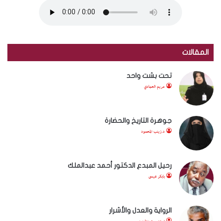
المقالات
تحت بشت واحد
مريم الحمادي
جوهرة التاريخ والحضارة
د.زينب المحمود
رحيل المبدع الدكتور أحمد عبدالملك
بابكر عيسى
الرواية والعدل والأشرار