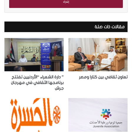
ل
ب
ر
ي
د
مقالات ذات صلة
ك
ا
ل
إ
ل
ك
ت
ر
تعاون ثقافي بين كتارا ومصر
” دارة الشعراء “الأردنيين تفتتح
و
برنامجها الثقافي في مهرجان
جرش
ن
ي