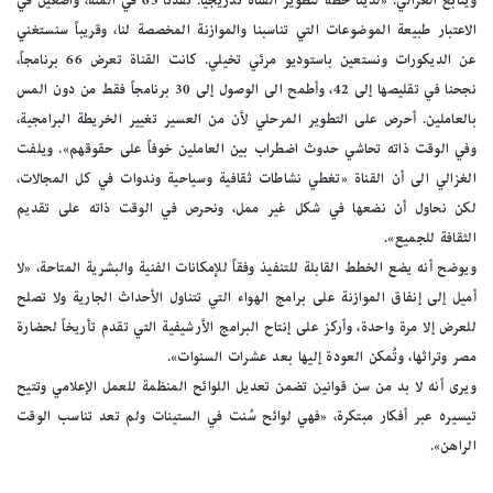
ويتابع الغزالي: «لدينا خطة لتطوير القناة تدريجياً. نفذنا 65 في المئة، واضعين في
الاعتبار طبيعة الموضوعات التي تناسبنا والموازنة المخصصة لنا، وقريباً سنستغني
عن الديكورات ونستعين باستوديو مرئي تخيلي. كانت القناة تعرض 66 برنامجاً،
نجحنا في تقليصها إلى 42، وأطمح الى الوصول إلى 30 برنامجاً فقط من دون المس
بالعاملين. أحرص على التطوير المرحلي لأن من العسير تغيير الخريطة البرامجية،
وفي الوقت ذاته تحاشي حدوث اضطراب بين العاملين خوفاً على حقوقهم». ويلفت
الغزالي الى أن القناة «تغطي نشاطات ثقافية وسياحية وندوات في كل المجالات،
لكن نحاول أن نضعها في شكل غير ممل، ونحرص في الوقت ذاته على تقديم
الثقافة للجميع».
ويوضح أنه يضع الخطط القابلة للتنفيذ وفقاً للإمكانات الفنية والبشرية المتاحة، «لا
أميل إلى إنفاق الموازنة على برامج الهواء التي تتناول الأحداث الجارية ولا تصلح
للعرض إلا مرة واحدة، وأركز على إنتاح البرامج الأرشيفية التي تقدم تأريخاً لحضارة
مصر وتراثها، وتُمكن العودة إليها بعد عشرات السنوات».
ويرى أنه لا بد من سن قوانين تضمن تعديل اللوائح المنظمة للعمل الإعلامي وتتيح
تيسيره عبر أفكار مبتكرة، «فهي لوائح سُنت في الستينات ولم تعد تناسب الوقت
الراهن».