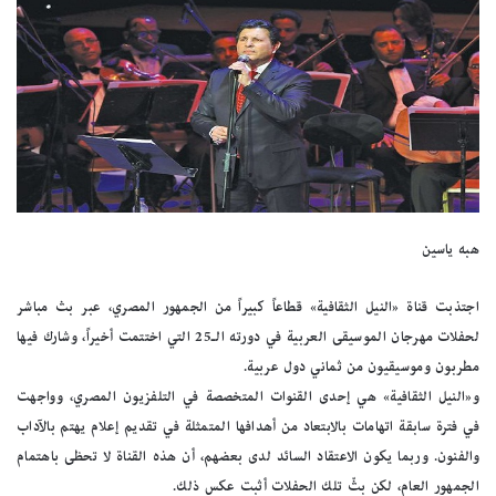
هبه ياسين
اجتذبت قناة «النيل الثقافية» قطاعاً كبيراً من الجمهور المصري، عبر بث مباشر
لحفلات مهرجان الموسيقى العربية في دورته الـ25 التي اختتمت أخيراً، وشارك فيها
مطربون وموسيقيون من ثماني دول عربية.
و«النيل الثقافية» هي إحدى القنوات المتخصصة في التلفزيون المصري، وواجهت
في فترة سابقة اتهامات بالابتعاد من أهدافها المتمثلة في تقديم إعلام يهتم بالآداب
والفنون. وربما يكون الاعتقاد السائد لدى بعضهم، أن هذه القناة لا تحظى باهتمام
الجمهور العام، لكن بثّ تلك الحفلات أثبت عكس ذلك.