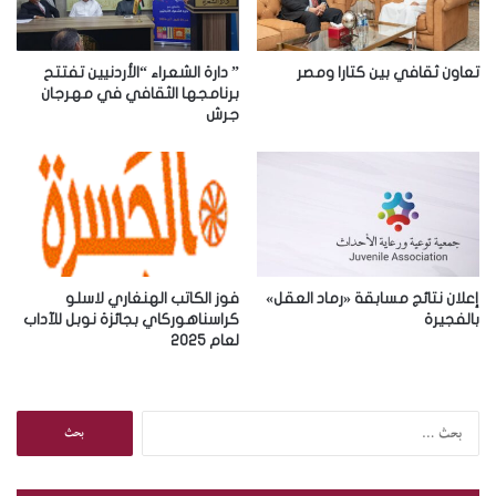
ل
ك
ت
ر
تعاون ثقافي بين كتارا ومصر
” دارة الشعراء “الأردنيين تفتتح
و
برنامجها الثقافي في مهرجان
جرش
ن
ي
إعلان نتائج مسابقة «رماد العقل»
فوز الكاتب الهنغاري لاسلو
بالفجيرة
كراسناهوركاي بجائزة نوبل للآداب
لعام 2025
ا
ل
ب
ح