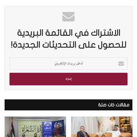
الاشتراك في القائمة البريدية
للحصول على التحديثات الجديدة!
أ
د
خ
ل
ب
ر
ي
د
مقالات ذات صلة
ك
ا
ل
إ