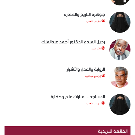
جوهرة التاريخ والحضارة
د.زينب المحمود
رحيل المبدع الدكتور أحمد عبدالملك
بابكر عيسى
الرواية والعدل والأشرار
إبراهيم عبدالمجيد
المساجد… منارات علم وحضارة
د.زينب المحمود
القائمة البريدية