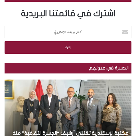
اشترك في قائمتنا البريدية
أ
د
خ
ل
ب
ر
ي
الجسرة في عيونهم
د
ك
م
ب
ا
ك
ا
ل
ت
ل
إ
ب
ص
ل
ة
و
ك
ا
ر
ت
ل
.
ر
إ
.
و
س
مكتبة الإسكندرية تقتني أرشيف “الجسرة الثقافية” منذ
ت
ب