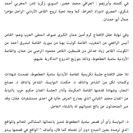
في كلمته، وأبرزهم : العراقي محمد خضير، السوري زكريا تامر، المغربي أحمد
شكري، المصري ادوراد الخراط، كما وجه تحية لروح القاص الأردني الراحل مؤخرا
جمال أبو حمدان.
وفي نهاية حفل الافتتاح كرم أمين عمان الكبرى ضيوف المتقى العرب وهم: القاص
أنيس الرافعي من المغرب، القاصة كوليت بهنا من سوريا، القاصة استبرق أحمد من
الكويت، القاص زياد خداش من فلسطين، القاص محمود الرحبي من عمان، والقاصة
الأردنية سامية العطعوط، وذلك بتوزيع الدروع التذكارية عليهم.
تلا حفل الافتتاح جلسة تكريمية للقاصة الأردنية سامية العطعوط، تضمنت شهادات
وكلمات لكل من الشاعر والناقد د. حكمت النوايسة، الشاعر والناقد د. مصلح
النجار، وشهادة قدمتها القاصة المكرمة، وأدار الجلسة الفنان حكيم حرب بالنيابة
عن الفنان محمد القباني الذي يصارع المرض حاليا في احدى مستشفيات عمّان، وقد
عبر المتحدثون عن بالغ تمنياتهم له بالشفاء العاجل.
د. النوايسة رأى أن قصص سامية العطعوط تتميز بانتمائها المشاكس للعالم وللواقع
الذي ترصده بعين المبدع دون أن تجمله كما قال، وأضاف ” الواقع في قصصها يبدو