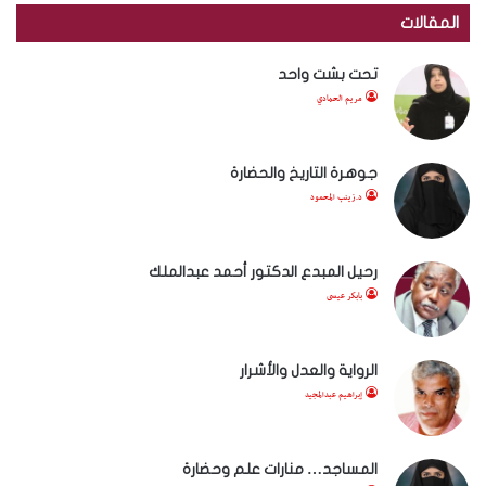
المقالات
تحت بشت واحد
مريم الحمادي
جوهرة التاريخ والحضارة
د.زينب المحمود
رحيل المبدع الدكتور أحمد عبدالملك
بابكر عيسى
الرواية والعدل والأشرار
إبراهيم عبدالمجيد
المساجد… منارات علم وحضارة