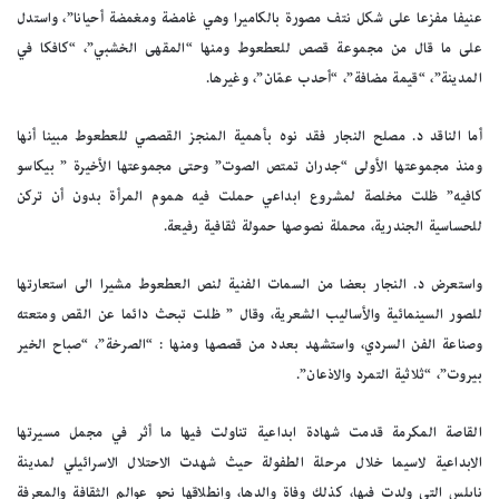
عنيفا مفزعا على شكل نتف مصورة بالكاميرا وهي غامضة ومغمضة أحيانا”، واستدل
على ما قال من مجموعة قصص للعطعوط ومنها “المقهى الخشبي”، “كافكا في
المدينة”، “قيمة مضافة”، “أحدب عمّان”، وغيرها.
أما الناقد د. مصلح النجار فقد نوه بأهمية المنجز القصصي للعطعوط مبينا أنها
ومنذ مجموعتها الأولى “جدران تمتص الصوت” وحتى مجموعتها الأخيرة ” بيكاسو
كافيه” ظلت مخلصة لمشروع ابداعي حملت فيه هموم المرأة بدون أن تركن
للحساسية الجندرية، محملة نصوصها حمولة ثقافية رفيعة.
واستعرض د. النجار بعضا من السمات الفنية لنص العطعوط مشيرا الى استعارتها
للصور السينمائية والأساليب الشعرية، وقال ” ظلت تبحث دائما عن القص ومتعته
وصناعة الفن السردي، واستشهد بعدد من قصصها ومنها : “الصرخة”، “صباح الخير
بيروت”، “ثلاثية التمرد والاذعان”.
القاصة المكرمة قدمت شهادة ابداعية تناولت فيها ما أثر في مجمل مسيرتها
الابداعية لاسيما خلال مرحلة الطفولة حيث شهدت الاحتلال الاسرائيلي لمدينة
نابلس التي ولدت فيها، كذلك وفاة والدها، وانطلاقها نحو عوالم الثقافة والمعرفة