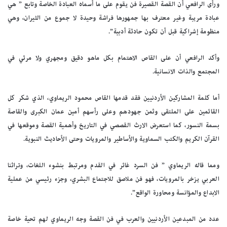
ورأى الرافعي أن القصة القصيرة فن يقوم على ما أسماه العبادة الخاصة وتابع ” هي
عبادة مريبة وغير معترف بها جمهورها فراشة وحيدة لا جموع من الثيران، وهي
منظومة إشراكية قبل أن تكون حادثة أدبية”.
وأكد الرافعي أن على القاص الاهتمام بكل ماهو دقيق ومجهري ولا مرئي في
المجتمع والذات الانسانية.
أما كلمة المشاركين الأردنيين فقد قدمها القاص محمود الريماوي، الذي شكر كل
القائمين على الملتقى وثمن جهودهم وعلى رأسهم أمين عمان الكبرى والقاصة
بسمة النسور، كما استعرض الارث القصصي في التاريخ وأهمية القصة وموقعها في
القرآن الكريم والكتب السماوية والأساطير والمرويات وحتى الأحاديث النبوية.
ومما قاله الريماوي ” فن السرد غائر في القدم ومرتبط بنشوء اللغات، وتراثنا
العربي يزخر بالمرويات، فهو فن ملاصق للاجتماع البشري، وجزء رئيسي من عملية
الابداع والمؤانسة ومحاورة الواقع”.
عدد من المبدعين الأردنيين والعرب في فن القصة وجه الريماوي لهم تحية خاصة