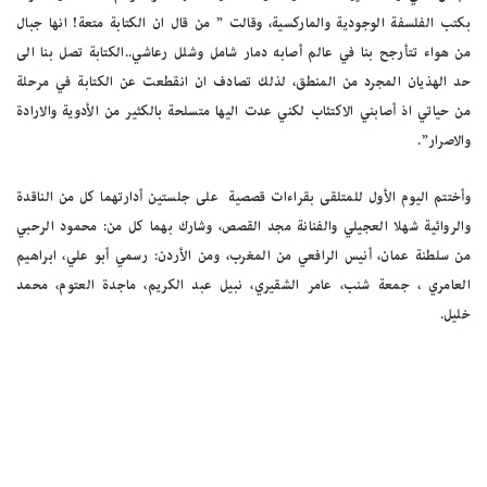
بكتب الفلسفة الوجودية والماركسية، وقالت ” من قال ان الكتابة متعة! انها جبال
من هواء تتأرجح بنا في عالم أصابه دمار شامل وشلل رعاشي..الكتابة تصل بنا الى
حد الهذيان المجرد من المنطق، لذلك تصادف ان انقطعت عن الكتابة في مرحلة
من حياتي اذ أصابني الاكتئاب لكني عدت اليها متسلحة بالكثير من الأدوية والارادة
والاصرار”.
وأختتم اليوم الأول للمتلقى بقراءات قصصية على جلستين أدارتهما كل من الناقدة
والروائية شهلا العجيلي والفنانة مجد القصص، وشارك بهما كل من: محمود الرحبي
من سلطنة عمان، أنيس الرافعي من المغرب، ومن الأردن: رسمي أبو علي، ابراهيم
العامري ، جمعة شنب، عامر الشقيري، نبيل عبد الكريم، ماجدة العتوم، محمد
خليل.