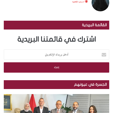
د.زينب المحمود
القائمة البريدية
اشترك في قائمتنا البريدية
أ
د
خ
ل
ب
ر
ي
الجسرة في عيونهم
د
ك
م
ب
ا
ك
ا
ل
ت
ل
إ
ب
ص