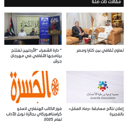
د
مقالات ذات صلة
ك
ا
ل
إ
ل
ك
ت
ر
تعاون ثقافي بين كتارا ومصر
” دارة الشعراء “الأردنيين تفتتح
و
برنامجها الثقافي في مهرجان
جرش
ن
ي
إعلان نتائج مسابقة «رماد العقل»
فوز الكاتب الهنغاري لاسلو
بالفجيرة
كراسناهوركاي بجائزة نوبل للآداب
لعام 2025