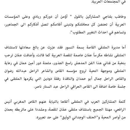
في المجتمعات العربية.
وخاطب بلتاجي المشاركين بالقول ” أؤمن أن دوركم ريادي وعلى المؤسسات
العربية أن تحتضن كل محافلتكم وتتبنى أقلامكم لتصل أفكاركم الى الجماهير،
وتساهم في احداث التغيير المطلوب”.
أما مديرة الملتقى القاصة بسمة النسور فقد عبّرت عن بالغ سعادتها لاستئناف
الملتقى نشاطه مكرساً عمّان عاصمة للقصة العربية كما قالت، وأضافت عمّان ترحب
بنخبة من فناني هذا الفن المدهش راسخ الجذور، مثمنة دور أمين عمان في رعاية
الملتقى وموجهة التحية لروح مؤسسه القاص والشاعر الراحل عبدالله رضوان
والقاص الراحل جمال أبو حمدان والناقدة رفقة دودين التي يكرمها الملتقى في
جلسة خاصة اضافة الى القاص العراقي الراحل عبد الستار ناصر.
كلمة المشاركين العرب في الملتقى ألقاها بالنيابة عنهم القاص المغربي أنيس
الرافعي، مهنئا الجميع باستئناف ملتقى عمّان للقصة، ومشددا على ماتربطه بعمان
من أواصر المحبة و”الحلف الوجداني الوثيق” على حد تعبيره.