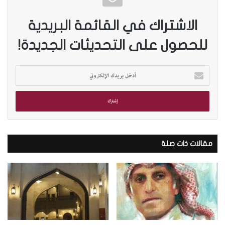
الاشتراك في القائمة البريدية
للحصول على التحديثات الجديدة!
أ
د
خ
ل
ب
ر
ي
د
مقالات ذات صلة
ك
ا
ل
إ
ل
ك
ت