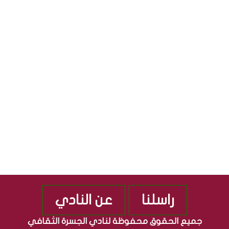
ل
ا
S
ث
ل
ق
ج
S
ا
م
ف
ه
ي
و
ة
ر
”
ي
م
ة
ن
ا
ذ
ل
2
ع
0
ر
1
ا
0
ق
ي
ة
راسلنا
عن النادي
جميع الحقوق محفوظة لنادي الجسرة الثقافي