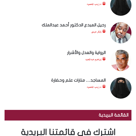
د.زينب المحمود
رحيل المبدع الدكتور أحمد عبدالملك
بابكر عيسى
الرواية والعدل والأشرار
إبراهيم عبدالمجيد
المساجد… منارات علم وحضارة
د.زينب المحمود
القائمة البريدية
اشترك في قائمتنا البريدية