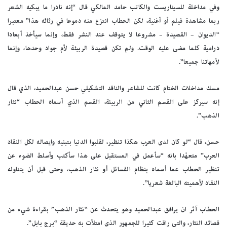
وفي مداخلة للسيناريست والكاتب حامد المالكي قال “إنه نادرا ما يبكيه الشعر
ربما مشاهدة فيلم أو أغنية، لكن الحطاب انتزع منه دموعا في رثائه هذا” معتبرا
“الديوان – القصيدة – مشروعا لا يتوقف عند النشر فقط، وإنما سيأخذ أبعادا
درامية كلما مضى عليه الوقت. ولم تكن قصيدة الربيئة لأم جواد وحدها، وإنما
لأمهاتنا جميعا”.
مسك مداخلات الختام كانت للشاعر والناقد التشكيلي حسن عبدالحميد، الذي قال
إنه سيركز على القسم الثاني من الربيئة، القسم الذي أسماه الحطاب “نثار
الذهب”.
حسن، قال “لو كان لدى العرب هكذا تنظير، لقلبوا الدنيا بتبنيه وايصاله لكل النقاد
العرب” متعهّدا بانه “سأعمل في المستقبل على هذا سأكتب وأسلط الضوء عن
تنظير الحطاب عما أسماه بنظام الفسائل أو نثار الذهب، وحتى قبل أن يتناوله
النقاد لأهميته البالغة شعريا”.
الحطاب آثر ان يرافق عبدالحميد وهو يتحدث عن “نثار الذهب” بقراءة شيء من
قصائد النثار، والتي راقت كثيرا للجمهور الذي امتلأت به حديقة “برج بابل”.