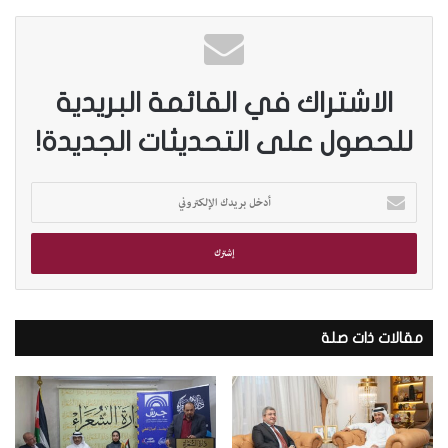
الاشتراك في القائمة البريدية
للحصول على التحديثات الجديدة!
أ
د
خ
ل
ب
ر
ي
د
مقالات ذات صلة
ك
ا
ل
إ
ل