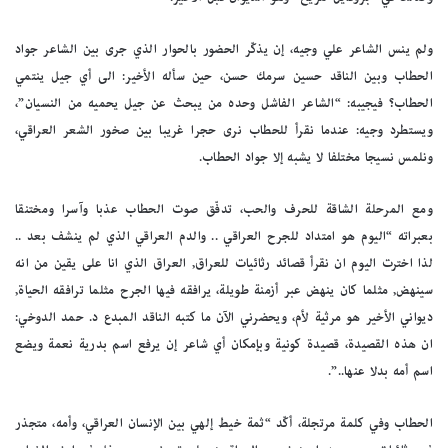
ولم ينس الشاعر علي وجيه، إن يذكّر الحضور بالحوار الذي جرى بين الشاعر جواد
الحطاب وبين الناقد حسين سرمك حسن، حين سأله الأخير: الى أي جيل ينتمي
الحطاب؟ فيجيبه: “الشاعر الفاشل وحده من يبحث عن جيل يحميه من النسيان”،
ويستطرد وجيه: عندما نقرأ للحطاب نرى حجرا غريبا بين صخور الشعر العراقي،
ونلمس نسيجا مختلفا لا يشبه إلا جواد الحطاب.
ومع المرحلة الشاقة للحرف والحب، تدفّق صوت الحطاب عذبا وآسرا ومختنقا
بعبراته “اليوم هو امتداد للجرح العراقي .. والدم العراقي الذي لم ينشف بعد ..
لذا اخترت اليوم ان نقرأ قصائد رثائيات للعراق, العراق الذي انا على يقين من انه
سينهض, مثلما كان ينهض عبر أزمنة طويلة، يرافقه فيها الجرح مثلما ترافقه الحياة,
ديواني الأخير هو مرثية لأم، ويحضرني الآن ما كتبه الناقد المبدع د. حمد الدوخي:
ان هذه القصيدة، قصيدة كونية وبإمكان أي شاعر إن يرفع اسم بدرية نعمة ويضع
اسم أمه بدلا عنها..”.
الحطاب وفي كلمة مرتجلة، أكّد “ثمة خيط إلهي بين الإنسان العراقي، وأمه، متجذر