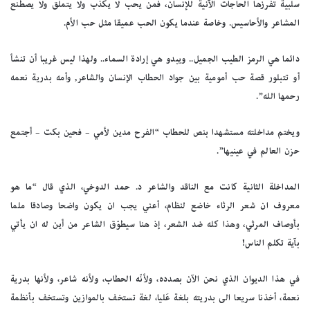
سلبية تفرزها الحاجات الآنية للإنسان، فمن يحب لا يكذب ولا يتملق ولا يصطنع
المشاعر والأحاسيس. وخاصة عندما يكون الحب عميقا مثل حب الأم.
دائما هي الرمز الطيب الجميل.. ويبدو هي إرادة السماء.. ولهذا ليس غريبا أن تنشأ
أو تتبلور قصة حب أمومية بين جواد الحطاب الإنسان والشاعر, وأمه بدرية نعمه
رحمها الله”.
ويختم مداخلته مستشهدا بنص للحطاب “الفرح مدين لأمي – فحين بكت – أجتمع
حزن العالم في عينيها”.
المداخلة الثانية كانت مع الناقد والشاعر د. حمد الدوخي، الذي قال “ما هو
معروف ان شعر الرثاء خاضع لنظام، أعني يجب ان يكون واضحا وصادقا ملما
بأوصاف المرثي، وهذا كله ضد الشعر، إذ هنا سيطوّق الشاعر من أين له ان يأتي
بآية تكلم الناس!
في هذا الديوان الذي نحن الآن بصدده، ولأنّه الحطاب، ولأنه شاعر، ولأنها بدرية
نعمة، أخذنا سريعا الى بدريته بلغة عَليا، لغة تستخف بالموازين وتستخف بأنظمة