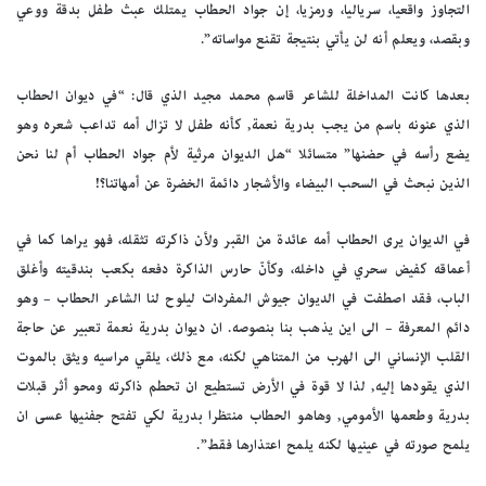
التجاوز واقعيا، سرياليا، ورمزيا، إن جواد الحطاب يمتلك عبث طفل بدقة ووعي
وبقصد، ويعلم أنه لن يأتي بنتيجة تقنع مواساته”.
بعدها كانت المداخلة للشاعر قاسم محمد مجيد الذي قال: “في ديوان الحطاب
الذي عنونه باسم من يجب بدرية نعمة, كأنه طفل لا تزال أمه تداعب شعره وهو
يضع رأسه في حضنها” متسائلا “هل الديوان مرثية لأم جواد الحطاب أم لنا نحن
الذين نبحث في السحب البيضاء والأشجار دائمة الخضرة عن أمهاتنا؟!
في الديوان يرى الحطاب أمه عائدة من القبر ولأن ذاكرته تثقله، فهو يراها كما في
أعماقه كفيض سحري في داخله، وكأنّ حارس الذاكرة دفعه بكعب بندقيته وأغلق
الباب، فقد اصطفت في الديوان جيوش المفردات ليلوح لنا الشاعر الحطاب – وهو
دائم المعرفة – الى اين يذهب بنا بنصوصه. ان ديوان بدرية نعمة تعبير عن حاجة
القلب الإنساني الى الهرب من المتناهي لكنه، مع ذلك، يلقي مراسيه ويثق بالموت
الذي يقودها إليه, لذا لا قوة في الأرض تستطيع ان تحطم ذاكرته ومحو أثر قبلات
بدرية وطعمها الأمومي, وهاهو الحطاب منتظرا بدرية لكي تفتح جفنيها عسى ان
يلمح صورته في عينيها لكنه يلمح اعتذارها فقط”.