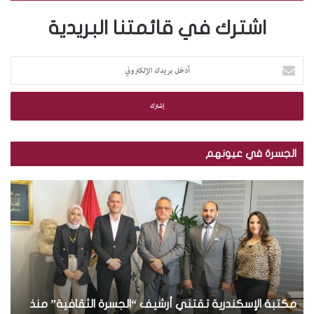
اشترك في قائمتنا البريدية
أ
د
خ
ل
ب
ر
ي
الجسرة في عيونهم
د
ك
م
ب
ا
ك
ا
ل
ت
ل
إ
ب
ص
ل
ة
و
ك
ا
ر
ت
ل
.
ر
إ
.
و
س
مكتبة الإسكندرية تقتني أرشيف “الجسرة الثقافية” منذ
ت
ب
ن