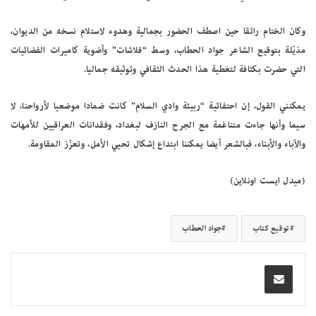
وكان الختام رائقا حين اصطف الحضور بجمالية وهدوء لاستلام نسخه من الديوان،
مذيّلة بتوقيع الشاعر جواد الحطاب، وسط “فلاشات” وأضوية كاميرات الفضائيات
التي حضرت بكثافة لتغطية هذا الحدث الثقافي وتوثيقه جماليا.
يمكنني القول، إن احتفائية “ربيئة وادي السلام” كانت ضمادا موضعيا لأرواحنا، لا
سيما وأنها جاءت متناغمة مع الجرح النازف لبغداد، وفقدانات العراقيين للأمهات
والآباء والأبناء، فبالشعر أيضا يمكننا ابتداع إشكال تحيي الأمل، وتعزّز المقاومة.
(ميدل ايست اونلاين)
توقيع كتاب
جواد الحطاب