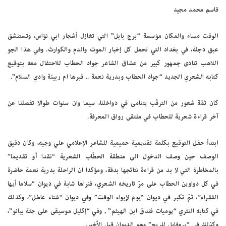
قاسم محمد مجيد
الوقت مساء والمكان مؤسسة “برج بابل” التي تغازل أشجار ابي نؤاس، وتستنشق
عبق دجلة، في بغداد التي تحمل كل إخبار الموت والدم والكوارث. وفي هذا الجو
اللاهب تنادى جمهور كبير من عشاق الشاعر جواد الحطاب للاحتفال معه بتوقيع
كتابه الشعري الجديد “جواد الحطاب وبدرية نعمة .. قبرها ام ربيئة وادي السلام”.
كان ثمّة شعور من الترقّب يتنامى في دواخلنا، سيما وان سنوات طوالا تفصلنا عن
آخر قراءة شعرية للحطاب في ملتقى رواق المعرفة.
ابتدأ حفل التوقيع بكلمة تقديمية حميمية للشاعر الإعلامي علي وجيه، وكان دقيق
الوصف حين وصف الدخول الى منطقة الحطّاب الشعرية “نقدا أو تقديما”
بالمخاطرة التي لا بد من قراءة نتائجها بدقة، ومؤكدا ان الراحلة بدرية نعمة حاضرة
في كل دواوين الحطاب على مرّ تاريخه الشعري، فنراها شابة في ديوان “سلاما أيها
الفقراء”، ثمّ تكبر في ديوان “يوم لإيواء الوقت” وفي ديوان “شتاء عاطل”، وكذلك
في كتابه النثري “يوميات فندق ابن الهيثم” , وفي “إكليل موسيقى على جثة بيانو”،
وكذلك في “بروفايل للريح” وهو الديوان قبل الأخير.