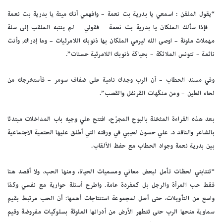
“يقول الملقن : اسمعي يا بدرية بت نعمة – وافهمي أنك ميتة يا بدرية بت نعمة
– فإذا سألك الملكان يا بدرية بت نعمة – فقولي – لم ينتبه الملقب إلى سلة
مهملات ملونة – اوصى الله ليرمي الملكان بها ذنوبك اللامرئيات – وما إدراك, وأنت
نائمة – تتونس الملائكة – بحياكة ذنوبك اللامرئية حسنات”.
وفي مسند الحطاب – أن الرب وجدك نامية على ضفاف سومر – فأستخرجك من
لحاء الطين – ومن منكَهات القرنفل والقصب”.
بعد هذه القراءة المثخنة بالبوح المجرّح، افتتح علي وجيه باب المداخلات مبتدئا
بالشاعر والناقد د. علي حسون لعيبي في ورقته التي أطلق عليها الحتمية الاجتماعية
بين بدرية نعمة وجواد الحطاب مع حفظ الألقاب.
“تنتابني لحظات تأمل لبعض معاني ومسميات الحياة، ومنها الحب، ولا أقصد هنا
فقط حب المرأة والرجل بل كمفردة عامة. واطرح أسئلة حوارية مع نفسي وكمّا
واسع من التأويلات، حتى أصل لمجموعة استنتاجات أهمها: أن الحب مرتبط بقيم
سماوية منحها الرب حتى تتطهر الأرض من أدرانها الملوثة بسلوكيات مفروضة وقيم