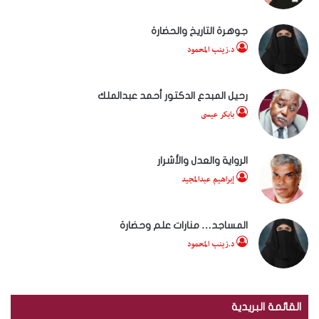
جوهرة التاريخ والحضارة
د.زينب المحمود
رحيل المبدع الدكتور أحمد عبدالملك
بابكر عيسى
الرواية والعدل والأشرار
إبراهيم عبدالمجيد
المساجد… منارات علم وحضارة
د.زينب المحمود
القائمة البريدية