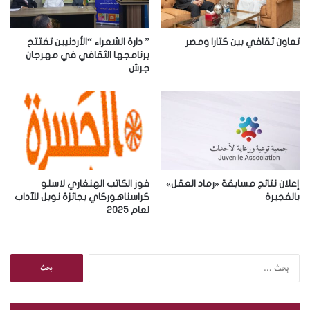
ك
ت
ر
تعاون ثقافي بين كتارا ومصر
” دارة الشعراء “الأردنيين تفتتح
و
برنامجها الثقافي في مهرجان
جرش
ن
ي
إعلان نتائج مسابقة «رماد العقل»
فوز الكاتب الهنغاري لاسلو
بالفجيرة
كراسناهوركاي بجائزة نوبل للآداب
لعام 2025
ا
ل
ب
ح