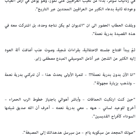
في رثائيات سومر، بدءا من نحيب العراقيين على تموز، وهو يوغل في ارض الغياب
وعودته ثانية بدعاء الكثير من العراقيين الممتدين عبر التاريخ”.
ويلفت الحطاب الحضور الى ان “الديوان لم يكن نتاجه وحده، بل اشتركت معه في
هذه القصيدة بدرية نعمة”.
ثمّ يبدأ افتتاح جلسته الاحتفائية، بقراءات شجية، وصوت عذب أضافت آلة العود
إليه الكثير من الشجن عبر أنامل الموسيقي المبدع مصطفى زاير.
“انا الآن بدون بدرية نعمة؟!! – للمرة الأولى يحدث هذا – أن تتركني بدرية نعمة
– وتذهب بزيارة مجهولة”.
“حين كنت ارتكبت الحماقات – وأباشر أهوائي باجتياز خطوط الرب الحمراء –
أخرج للوعيد لساني – ههه .. معي بدرية نعمه – أعرف أن الله صديق شيلتها
السوداء كأفراح القديسين”.
“صوتك المجعد من سيكويه ياام – من سيرسل هدهداتك إلى المصبغة”.