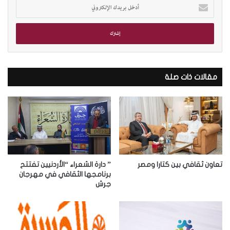
أ
د
خ
ل
ب
ر
ي
د
مقالات ذات صلة
ك
ا
ل
إ
ل
ك
ت
ر
تعاون ثقافي بين كتارا ومصر
” دارة الشعراء “الأردنيين تفتتح
و
برنامجها الثقافي في مهرجان
جرش
ن
ي