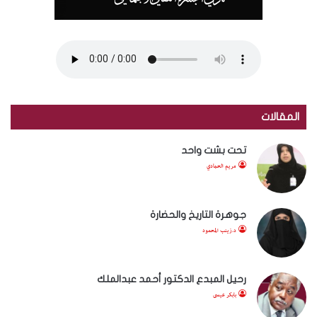
المقالات
تحت بشت واحد
مريم الحمادي
جوهرة التاريخ والحضارة
د.زينب المحمود
رحيل المبدع الدكتور أحمد عبدالملك
بابكر عيسى