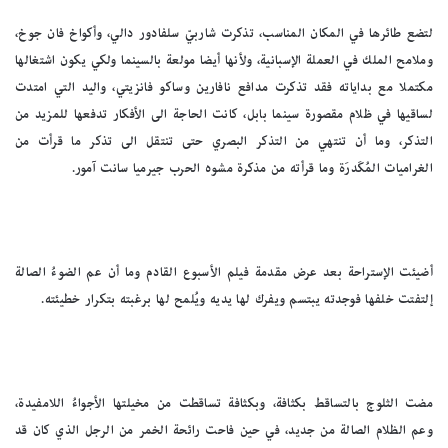
لتضع طائرها في المكان المناسب، تذكرت شاربيّ سلفادور دالي، وأكواخ فان جوخ،
وملامح الملك في العملة الإسبانية، ولأنها أيضا مولعة بالسينما ولكي يكون اشتغالها
مكتملا مع بداياته فقد تذكرت مدافع نافارين وساكو فانزيتي، واليد التي امتدت
لساقيها في ظلام مقصورة سينما بابل، كانت الحاجة الى الأفكار تدفعها للمزيد من
التذكر، وما أن تنتهي من التذكر البصري حتى تنتقل الى تذكر ما قرأت من
الغراميات المُكَدرَة وما قرأته من مذكرة مشوه الحرب جيرميا سانت آمور.
أضيئت الإستراحة بعد عرض مقدمة فيلم الأسبوع القادم وما أن عم الضوءُ الصالة
إلتفتت خلفها فوجدته يبتسم ويفرك لها يديه ويُلمح لها برغبته بتكرار خطيئته.
مضت الثلوج بالتساقط بكثافة، وبكثافة تساقطت من مخيلتها الأجواءُ اللامفيدة،
وعم الظلام الصالة من جديد، في حين فاحت رائحة الخمر من الرجل الذي كان قد