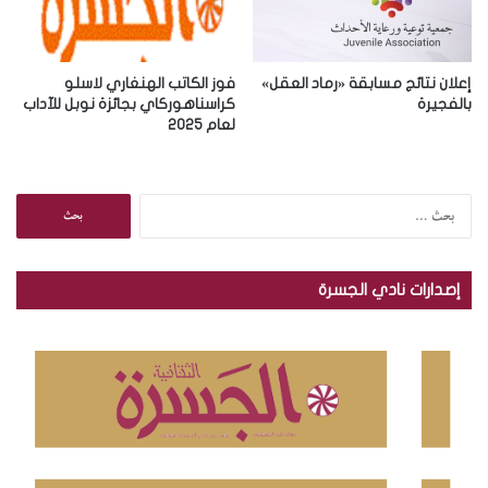
إعلان نتائج مسابقة «رماد العقل»
فوز الكاتب الهنغاري لاسلو
بالفجيرة
كراسناهوركاي بجائزة نوبل للآداب
لعام 2025
ا
ل
ب
ح
إصدارات نادي الجسرة
ث
ع
ن
: