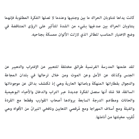
كانت يداها تتناوبان الحراك ما بين وجنتيها وعندما لا تصلها الفكرة المطلوبة فإنهما
يتناوبان الحراك بين صدغيها بشيء من الشدة للتأثير على الرؤى المتناقضة في
وضع الاختيار المناسب للطائر الذي لازلت الألوان ممسكة بجناحيه.
لقد علمتها المدرسة الفرنسية طرائق مختلفة للتعبير عن الإغتراب والتعبير عن
الجنس وكذلك عن الأمل وعن الموت ومن خلال ترحالها في بلدان المجاعة
والتجوال بقطاراتها المنهكة وباصاتها العارية وهي إذ تكتشف بدائل عن موجوداتها
السالفة، فلا شك أنها ستصل لفكرة جديدة عبر التراب والدخان والأحياء البوهيمية
والحانات ومطاعم الدرجة السابعة بروادها أصحاب القوارب وقطعا مع القردة
والفيلة ومع أسلاف المهراجا ومع مُرقصي الثعابين ونافخي النيرانَ من الأفواه وهي
تُقرب مخيلتها من أناملها.