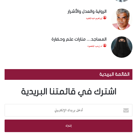
الرواية والعدل والأشرار
إبراهيم عبدالمجيد
المساجد… منارات علم وحضارة
د.زينب المحمود
القائمة البريدية
اشترك في قائمتنا البريدية
أ
د
خ
ل
ب