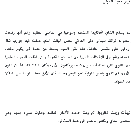
قيس مجيد المولى
لم يشفع الشاي لأفكارها المشتتة وسوحها في الماضي العقيم رغم أنها وضعت
إسطوانة فرانك سيناترا على الحاكي بنفس الوقت الذي علقت فيه جوارب شال
إزنافور على مقبض النافذة، فقد بقي الضوء يبحث عن عتمة كي يكون مفتونا
بنفسه، رغم برق الإطلاقات النارية من المدافع القديمة والتي أذابت الأجزاء العلوية
من الثلوج التي تساقطت طوال ديسمبر/كانون الأول، وكان النفاذ قد بدأ من اللون
الأزرق ثم تدرج بنفس اللونية نحو البحر وهناك كان الأفق مجديا لو اكتسى الداكن
من السواد.
تهيأت ورمت قفازيها، ثم رمت حاملة الألوان المائية، وفكرت بشيء جديد وهي
تحتسي الشاي وتكتفي بالنظر الى علبة السكائر.