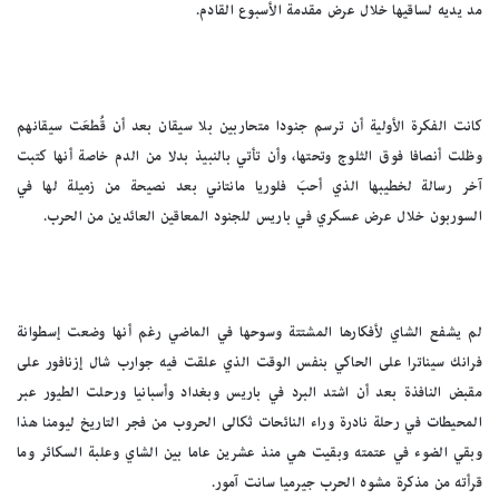
مد يديه لساقيها خلال عرض مقدمة الأسبوع القادم.
كانت الفكرة الأولية أن ترسم جنودا متحاربين بلا سيقان بعد أن قُطعَت سيقانهم
وظلت أنصافا فوق الثلوج وتحتها، وأن تأتي بالنبيذ بدلا من الدم خاصة أنها كتبت
آخر رسالة لخطيبها الذي أحبَ فلوريا مانتاني بعد نصيحة من زميلة لها في
السوربون خلال عرض عسكري في باريس للجنود المعاقين العائدين من الحرب.
لم يشفع الشاي لأفكارها المشتتة وسوحها في الماضي رغم أنها وضعت إسطوانة
فرانك سيناترا على الحاكي بنفس الوقت الذي علقت فيه جوارب شال إزنافور على
مقبض النافذة بعد أن اشتد البرد في باريس وبغداد وأسبانيا ورحلت الطيور عبر
المحيطات في رحلة نادرة وراء النائحات ثكالى الحروب من فجر التاريخ ليومنا هذا
وبقي الضوء في عتمته وبقيت هي منذ عشرين عاما بين الشاي وعلبة السكائر وما
قرأته من مذكرة مشوه الحرب جيرميا سانت آمور.