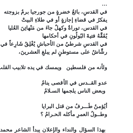
…
في القدسِ، بائعُ خضرةٍ من جورجيا برمٌ بزوجته
يفكرُ في قضاءِ إجازةٍ أو في طلاءِ البيتْ
في القدس، توراةٌ وكهلٌ جاءَ من مَنْهاتِنَ العُليا
يُفَقَّهُ فتيةَ البُولُونِ في أحكامها
في القدسِ شرطيٌ من الأحباشِ يُغْلِقُ شَارِعاً في
رشَّاشٌ على مستوطنٍ لم يبلغِ العشرينَ،
ولأنه من فلسطين ويمسك في يده تلابيب القلب
عدو القــدس في الأقصى ينامُ
وبعض الناس يلجمها السـلامُ
أيُؤمنُ طَـــرفُ من قتل البرايا
وطــولُ العمرِ مأكله الحـرامُ ؟
بهذا السؤال والنداء والإعلان يبدأ الشاعر مح