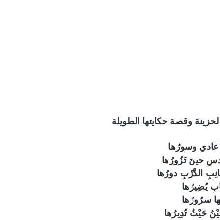
الحزينة وقصة حكايتها الطويلة
الأعادي وسورُها
سِ حينَ تَزُورُها
ِبِ الدَّرْبِ دورُها
بِ يُضِيرُها
ا سرُورُها
 حَيْثُ تُدِيرُها