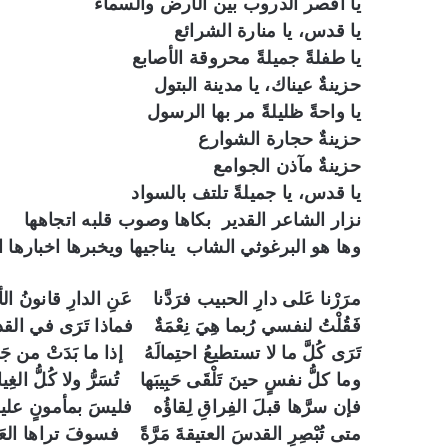
يا أقصر الدروب بين الأرض والسماء
يا قدس، يا منارة الشرائع
يا طفلةً جميلةً محروقة الأصابع
حزينةٌ عيناك، يا مدينة البتول
يا واحةً ظليلةً مر بها الرسول
حزينةٌ حجارة الشوارع
حزينةٌ مآذن الجوامع
يا قدس، يا جميلةً تلتف بالسواد
نزار الشاعر القدير بكاها وصوب قلبه اتجاهها
وها هو البرغوثي الشاب يناجيها ويخبرها اخبارها 
مرَرْنا عَلى دارِ الحبيب فرَدَّنا عَنِ الدارِ قانونُ 
فَقُلْتُ لنفسي رُبما هِيَ نِعْمَةٌ فماذا تَرَى في القد
تَرَى كُلَّ ما لا تستطيعُ احتِمالَهُ إذا ما بَدَتْ من جَان
وما كلُّ نفسٍ حينَ تَلْقَى حَبِيبَها تُسَرُّ ولا كُلُّ الغِيا
فإن سرَّها قبلَ الفِراقِ لِقاؤُه فليسَ بمأمونٍ عليه
متى تُبْصِرِ القدسَ العتيقةَ مَرَّةً فسوفَ تراها العَيْنُ