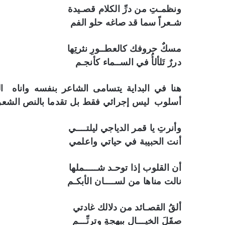
ونظمـتِ من درِّ الكلام قصـيدة
شـعراً سما قد صاغه حلو الفم
مسكٌ حروفك كالعطــورِ نثرتِها
دررٌ تَلألأُ في الســماء كأنجـم
هنا في البداية يتسامى الشاعر بنفسه واناه 
أسلوب ليس إجرائي فقط بل تقدما بالنص الشعري 
وأنرتِ يا قمر الدياجي ليلتــــي
أنت الحبيبة في حياتي واعلمي
أن القلوب إذا توحـد شـــــملها
نالت مناها من لســــان الأبكـم
ألقُ القصـائد من دلالك غادتي
صقَلَ الخيـــال ببهجةٍ وترنِّـــمِ