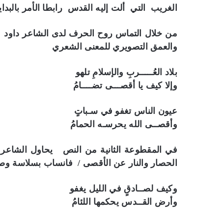
الغريب التي ألت إليه القدس رابطا الأمر بالبداي
من خلال التماس روح الحرف لدى الشاعر داود نجد
والعمق التصويري للمعنى الشعري
بلاد العُـــــربِ والإسلامِ تلهو
وإلا كيف يا أقصـــى تضــــامُ
عيون الناس تغفو في سـباتٍ
وأقصــى الله يحرسـه الحمامُ
في المقطوعة الثانية من النص يحاول الشاعر إ
الحصار والنار عن الأقصى / فانساب بسلاسة وصر
وكيف لصــادقٍ في الليل يغفو
وأرض القــدس يحكمها اللئامُ