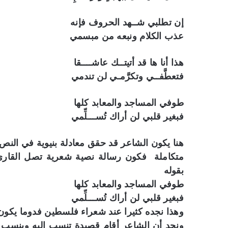
إن تطلبي شــهد الحروف فإنه
عذب الكلام ونبعه من مبسمي
هذا أنا ها قد أتيتــك عاشــــقا
فتعطَّفــي وتكرَّمـي لن تندمي
طوفي المساجد والمعابد كلها
فبغير قلبي لن أراك تُســـلِّمي
هنا يكون الشاعر قد حقق معادلة بنيوية في الن
متكاملة فكون رسالة نصية شعرية تصل القارئ /
بقوله
طوفي المساجد والمعابد كلها
فبغير قلبي لن أراك تُســـلِّمي
وهذا نجده كثيرا عند شعراء فلسطين فدوما يكون 
ونجد أن الشاعر أقام قصيدة تنسب إليه وينسب إ