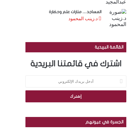
المساجد… منارات علم وحضارة
د.زينب المحمود
القائمة البريدية
اشترك في قائمتنا البريدية
أ
د
خ
ل
ب
ر
ي
د
الجسرة في عيونهم
ك