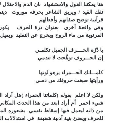
هنا يمكننا القول والاستشهاد بان الدم والاحتلال
تفك القيد / ويريق الشاعر بحرفه موروث دي
قرآنية توضح صفاتهم وأفعالهم
وفي واقعة أخرى بعنوان درة الحرف يكون ا
المرتوية من ماء الروح ويخرج عن التقليد ويميل
يا دُرَّة الحــــرف الجميل تكلمـي
إن الحـــروف توهَّجت لا تندمي
كلمـــاتك الحـــمراء يزهو لونها
ورأيتها صبغت حروفك من دمـي
ولكن لا اعلم بقوله (كلماتنا الحمراء )هل أراد 
شيء احمر أم أراد ابعد من هذا الحدث المكاني
من ذاته ليعمل فيها إسقاط نفسي بشعوره المت
للحرف ويضئ بنية أدبية شفيفة في استدلالات ال