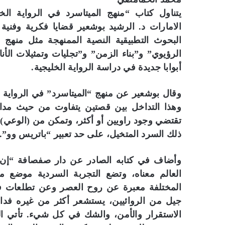
يتناول كتاب “منهج الميتاسرد في الرواية الخ
الامارات د. الرشيد بوشعير قضايا فكرية وفنية
البحوث التطبيقية النصية الممنهجة مثل منهج “
الرؤيوي” و”بناء الزمن” و”تجليات وتمثيلات الأن
أبوابا جديدة في دراسة الرواية الخليجية.
وقال بوشعير عن منهج “الميتاسرد” في الرواية 
وهذا التداخل بين قصتين يتفاوت من حيث مداه 
تقتضي وجود راويين أو أكثر، وتمكن من (الوعي)
ذلك السرد المتخيل، على حد تعبير “باتريس وو”.
وأضاف في كتابه الصادر عن دار صفصافة “إن آلي
العالم معناه، وتضع التجربة السردية موضع مسا
المختلفة معبرة عن روح العصر وعن تطلعات فل
جيل من الروائيين، يستشعر أكثر من غيره فداح
الاستقرار والأمن، والشك في كل شيء. تأتي ا