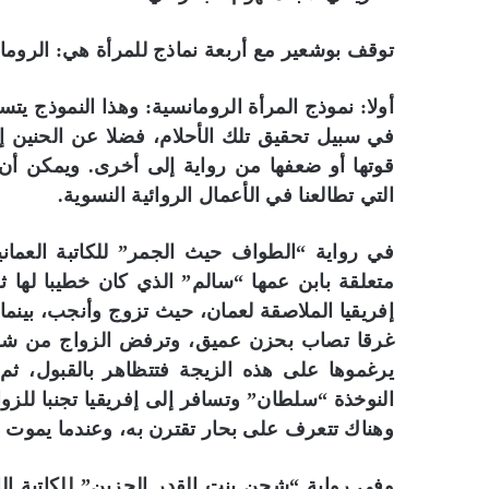
توقف بوشعير مع أربعة نماذج للمرأة هي: الرومانس
أولا: نموذج المرأة الرومانسية: وهذا النموذج يتس
في سبيل تحقيق تلك الأحلام، فضلا عن الحنين 
قوتها أو ضعفها من رواية إلى أخرى. ويمكن أن ن
التي تطالعنا في الأعمال الروائية النسوية.
في رواية “الطواف حيث الجمر” للكاتبة العماني
متعلقة بابن عمها “سالم” الذي كان خطيبا لها
إفريقيا الملاصقة لعمان، حيث تزوج وأنجب، بينم
غرقا تصاب بحزن عميق، وترفض الزواج من شقيقه
يرغموها على هذه الزيجة فتتظاهر بالقبول، ث
النوخذة “سلطان” وتسافر إلى إفريقيا تجنبا للز
وهناك تتعرف على بحار تقترن به، وعندما يموت زو
وفي رواية “شجن بنت القدر الحزين” للكاتبة ال