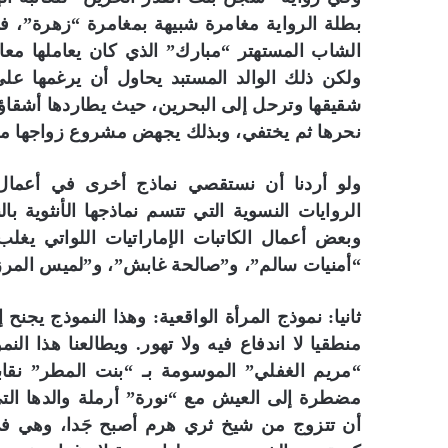
بطلة الرواية مغامرة شبيهة بمغامرة “زهرة”، فق
الشاب المستهتر “مبارك” الذي كان يعاملها معام
ولكن ذلك الوالد المستبد يحاول أن يرغمها ع
شقيقها وترحل إلى البحرين، حيث يطاردها أشقاؤها
نحرها ثم يختفي، وبذلك يجهض مشروع زواجها من
ولو أردنا أن نستقصي نماذج أخرى في أعمال ال
الروايات النسوية التي تتسم نماذجها الأنثوية
وبعض أعمال الكاتبات الإماراتيات اللواتي يغل
“أمنيات سالم”، و”صالحة غابش”، و”لميس المرز
ثانيا: نموذج المرأة الواقعية: وهذا النموذج يجن
منطقيا لا اندفاع فيه ولا تهور. ويطالعنا هذا ال
“مريم الغفلي” الموسومة بـ “بنت المطر” نقا
مضطرة إلى العيش مع “نورة” أرملة والدها التي ت
أن تتزوج من شيخ ثري هرم أصبح جَدا، وهي في 