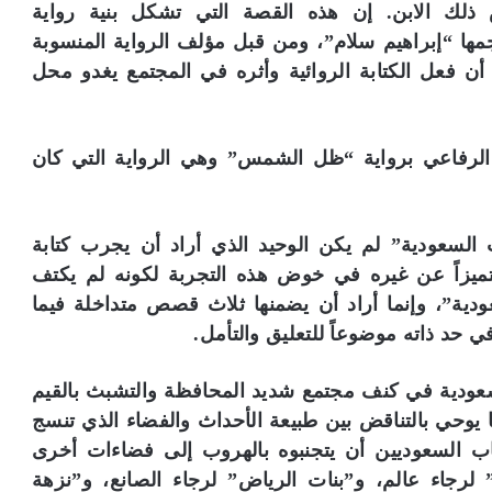
 ذلك الابن. إن هذه القصة التي تشكل بنية رواية
ا “إبراهيم سلام”، ومن قبل مؤلف الرواية المنسوبة
طاروف”، كما أن فعل الكتابة الروائية وأثره في المجتمع يغدو محل
الرفاعي برواية “ظل الشمس” وهي الرواية التي كان
السعودية” لم يكن الوحيد الذي أراد أن يجرب كتابة
متميزاً عن غيره في خوض هذه التجربة لكونه لم يكتف
ية”، وإنما أراد أن يضمنها ثلاث قصص متداخلة فيما
في حد ذاته موضوعاً للتعليق والتأمل.
لسعودية في كنف مجتمع شديد المحافظة والتشبث بالقيم
ا يوحي بالتناقض بين طبيعة الأحداث والفضاء الذي تنسج
اب السعوديين أن يتجنبوه بالهروب إلى فضاءات أخرى
لرجاء عالم، و”بنات الرياض” لرجاء الصانع، و”نزهة