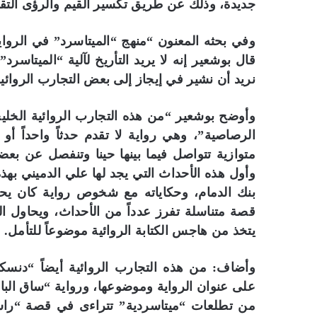
جديدة، وذلك عن طريق تكسير القيم والرؤى التقليد
وفي بحثه المعنون “منهج “الميتاسرد” في الرواي
قال بوشعير إنه لا يريد التأريخ لآلية “الميتاسرد” 
نريد أن نشير في إيجاز إلى بعض التجارب الروائية ا
وأوضح بوشعير “من هذه التجارب الروائية الخليج
الرصاصية”، وهي رواية لا تقدم حدثاً واحداً أو 
متوازية تتواصل فيما بينها حينا وتنفصل عن بعض
وأول هذه الأحداث التي يجد لها علي الدميني ب
بنك الدمام، وحكاياته مع شخوص رواية كان يح
قصة متناسلة تفرز عدداً من الأحداث، ويحاول الك
يتخذ من هاجس الكتابة الروائية موضوعاً للتأمل.
وأضاف: من هذه التجارب الروائية أيضاً “دنسكو
من تطلعات “ميتاسردية” تتراءى في قصة “راشد