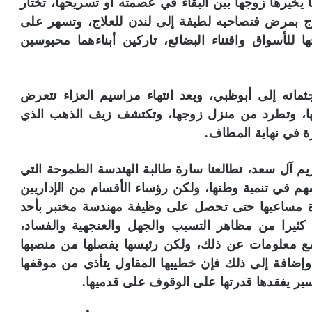
يخيرها زوجها بين البقاء في عصمته أو تسريحها، تختار
زوج بمرض فتصاحبه لطيفة إلى لندن للعلاج، وتسهر على
ا للأسواق واقتناء البضائع، تاركين أبناءهما محبوسين
نه إلى أبوظبي، وبعد انتهاء مراسيم العزاء تتعرض
ا، وتطرد من منزل زوجها، وتكتشف زيف الذهب الذي
ة في نهاية المطاف.
م آل سعد، تطالعنا سارة طالبة الهندسة الطموحة التي
 في تنمية وطنها، ولكن رؤساء الأقسام من الإداريين
ة مساعيها حتى تحصل على وظيفة مهندسة مختبر بأحد
 كثيرا من مظاهر التسيب والجهل والعنجهية والفساد،
مع معلومات عن ذلك، ولكن رئيسها يفصلها من منصبها
إضافة إلى ذلك فإن خطيبها المقاول يتأذى من موقفها
سير يفقدها قدرتها على الوقوف على قدميها.