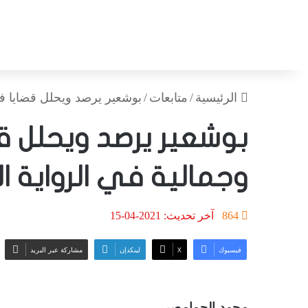
الرئيسية
/
متابعات
/
بوشعير يرصد ويحلل قضايا فكر
بوشعير يرصد ويحلل ق
وجمالية في الرواية ا
864
آخر تحديث: 2021-04-15
فيسبوك
‫X
لينكدإن
مشاركة عبر البريد
محمد الحمامصي