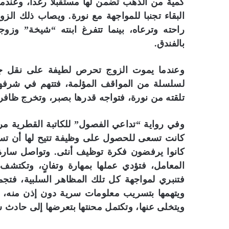
كمية من الذهب تضمن لها مستقبلا رغدا، وعندما 
البقاء تجنبا للمواجهة مع نورة. ويصاب ذلك ال
راحته وترعاه، بينما تتفرغ ابنته “شيخة” وزوجه
بالفندق.
وعندما يموت الزوج تحرص لطيفة على نقل جثما
لسلسلة من المواقف المؤلمة، فتتهم في شرفه
تلقته من نورة، فتواجه قدرها بصبر، وتخرج ظافر
وفي رواية “تداعي الفصول” للكاتبة القطرية مري
كانت تسعى للحصول على وظيفة تتيح لها أن تسهم
كانوا يرفضون فكرة توظيف أنثى. وتواصل سار
المعامل، فتؤدي عملها بمهارة وتفانٍ، وتكتشف
فتنبري لمواجهة كل تلك المظاهر السلبية، فتج
ويتهمها بتسريب معلومات سرية دون إذن منه، و
ويتخلى عنها، وتكتمل محنتها بتعرضها إلى حادث 