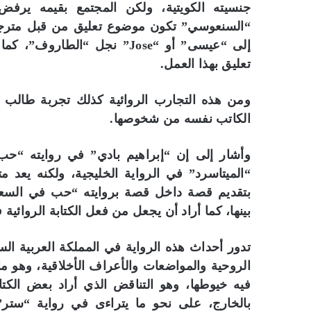
جنسيته الكويتية، ولكن المجتمع بقيمه يرفض
“السنعوسي” تكون موضوع تعليق من قبل مترجمه
إلى “عيسى” أو “Jose” نجل “ال
تعليق بهذا العمل.
ومن هذه التجارب الروائية كذلك تجربة طالب 
الكاتب نفسه من شخوصها.
وأشار إلى إن “إبراهيم بادي” في روايته “حب 
“الميتاسرد” في الرواية الخليجية، ولكنه يعد 
بتقديم قصة داخل قصة بروايته “حب في السعود
بينها، كما أراد أن يجعل من فعل الكتابة الروائية 
تدور أحداث هذه الرواية في المملكة العربية ا
الروحية والمواضعات والأعراف الأخلاقية، وهو م
فيه خيوطها، وهو التناقض الذي أراد بعض الكت
بالخارج، على نحو ما يتراءى في رواية “ستر” 