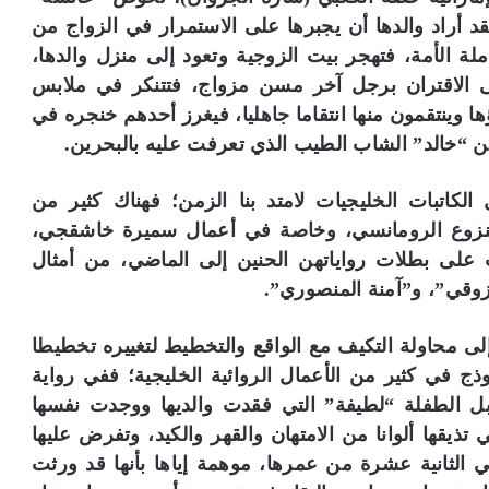
د أراد والدها أن يجبرها على الاستمرار في الزواج من
لة الأمة، فتهجر بيت الزوجية وتعود إلى منزل والدها،
لى الاقتران برجل آخر مسن مزواج، فتتنكر في ملابس
 وينتقمون منها انتقاما جاهليا، فيغرز أحدهم خنجره في
 “خالد” الشاب الطيب الذي تعرفت عليه بالبحرين.
كاتبات الخليجيات لامتد بنا الزمن؛ فهناك كثير من
 بالنزوع الرومانسي، وخاصة في أعمال سميرة خاشقجي،
ب على بطلات رواياتهن الحنين إلى الماضي، من أمثال
وقي”، و”آمنة المنصوري”.
ح إلى محاولة التكيف مع الواقع والتخطيط لتغييره تخطيطا
نموذج في كثير من الأعمال الروائية الخليجية؛ ففي رواية
بل الطفلة “لطيفة” التي فقدت والديها ووجدت نفسها
ذيقها ألوانا من الامتهان والقهر والكيد، وتفرض عليها
الثانية عشرة من عمرها، موهمة إياها بأنها قد ورثت