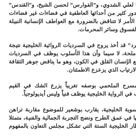
” لعلي الشدوي، و”الفوارس” لحسن الشيخ، و”القندس”
ور كثير من أحداثها العاطفية في فضاءات غير فضاءات
لأمر لا تتناقض بالضرورة مع العواطف الإنسانية النبيلة
والفسوق وسائر المحرمات.
 قد أخذ يروج في السرديات الروائية الخليجية نتيجة
 ملحة، لا سيما وأن هذا الأسلوب يوظف في السرديات
ع الإنسان القلق في الكون، وهو ما يناقض جوهر الثقافة
ارتياب الذي يزعزع الاطمئنان.
سرح الملحمي بوصفه تغريباً يزرع الشك في القيم
في الرواية الخليجية يوظف فنياً وليس أيديولوجياً.
سوية الخليجية، يقارب بوشعير للموضوع مقاربة تراهن
 في عمق الطرح ونضج التجربة الجمالية والفنية، متمثلا
قطار الخليجية الستة التي تشكل مجلس التعاون بالمفهوم