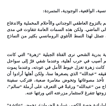
ية، الواقعية، الوجودية، المتمردة:
م بالنزوع العاطفي الوجداني والأحلام المخملية والاندفاع
إلى الماضي. ولكن هذه السمات العامة تتفاوت في مدى
تمثل لهذا النمط الأنثوي الرومانسي بكثير من النماذج
ة بدرية الشحي نرى الفتاة الجبلية “زهرة” التي كانت
 ثم أصيب في حرب أهلية، وعندما شفي فرّ إلى سواحل
ا كانت زهرة تغزل خيوط الأمل في عودته، وعندما يموت
 “عبدالله” الذي يصغرها سنا، ولكن أهلها أرادوا أن
م تأخذ مصوغاتها وتخوض مغامرة صعبة، فتركب سفينة
واج من “عبدالله” ورغبةً في التعرف على أرملة “سالم”،
جها تتفرغ لاستثمار مزرعته التي ورثتها عنه.
إماراتية حصة الكعبي (سارة الجروان)، تخوض “عائشة”