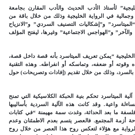
ليجية” لأستاذ الأدب الحديث والأدب المقارن بجامعة
 وجمالية في الرواية الخليجية وذلك من خلال باقة من
الميتاسرد” و”إشكاليات التصنيف السردي” و”الانزياح
ا والآخر” و”الهواجس الاجتماعية” وغيرها، ليفتح المؤلف
الخليجية “يمكن تعريف الميتاسرد بأنه قصة داخل قصة،
وقوته أو ضعفه، وتماسكه أو انفراطه. وهذه التقنية
 بالسرد، وذلك من خلال تقديم (إفادات وتصريحات) حول
ة الميتاسرد تحكم بنية الحبكة الكلاسيكية التي تمنح
ءلة واعية. وقد كانت هذه الآلية السردية بأساليبها
سفة ما بعد الحداثة، وغدت سمة مهيمنة “في كتابات
ة أزمة المجتمع. فالعصر يتسم بعدم الاطمئنان وعدم
لرواية مع هؤلاء لتعكس روح هذا العصر من خلال روح