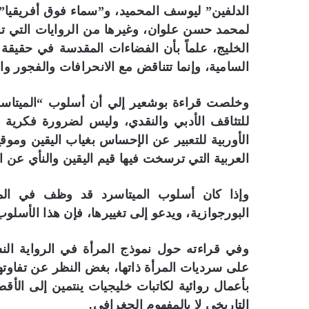
الدلفين” ليوسف المحميد، و”سماء فوق أفريقيا
لمحمد حسن علوان، وغيرها من الروايات التي تد
الخليج، علماً بأن الفضاءات المقدسة في حقيقة ا
السامية، وإنما تتناقض مع الانحرافات والفجور 
وخلصت قراءة بوشعير إلي أن أسلوب “الميتاسرد”
للتثاقف الأدبي والنقدي، وليس لضرورة فكرية
الأوربية للتعبير عن الإحساس بغياب اليقين وموق
العربية التي ترسخت فيها قيم اليقين والنأي عن ال
وإذا كان أسلوب الميتاسرد قد وظف في الم
البورجوازية، ويدعو إلى تغييرها، فإن هذا الأسلوب 
وفي قراءته حول نموذج المرأة في الرواية الن
على سرديات المرأة ذاتها، بغض النظر عن تفاوتها
بأعمال روائية لكاتبات خليجيات ينتمين إلى الأ
التاريخي لا بالمفهوم الجغرافي.