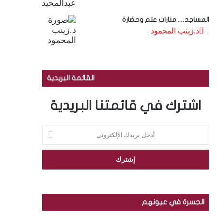
المساجد… منارات علم وحضارة
د.زينب المحمود
القائمة البريدية
اشترك في قائمتنا البريدية
أ
د
خ
ل
ب
ر
ي
د
الجسرة في عيونهم
ك