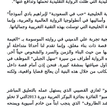
ية التي ظلت الرواية التقليدية تحملها وتدافع عنها”.
ة الخليجية “حب في السعودية” لإبراهيم بادي أنموذجاً”
وأساليبها في أنطولوجيا الرواية العالمية والعربية، وإنما
لخليجية التي توسلت بهذه التقنية التغريبية وجمالياتها.
ية تجربة علي الدميني في روايته الموسومة بـ “الغيمة
قصة ذات بناء مغلق، وإنما تقدم لنا أحداثا متداخلة أو
ها من حيث البناء والزمن والسرد والشخوص حيناً آخر.
هذه الرواية أطراف من سيرة “سهل الجبلي” الموظف في
اول صياغتها بمشقة كبيرة. فنحن إذن أمام قصة داخل
اتب من خلال هذه البنية أن يعالج قضايا واقعية، ولكنه
” لغازي القصيبي الذي يستهل عمله بالتعليق المباشر
على عنوان الرواية وموضوعها، ورواية “ساق البامبو” الفائزة بجائزة البوكر العربية دورة 2013التي لا تخلو
 الطاروف” الذي ينجب ابناً من خادم آسيوية ويمنحه