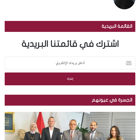
القائمة البريدية
اشترك في قائمتنا البريدية
أ
د
خ
ل
ب
ر
ي
الجسرة في عيونهم
د
ك
م
ب
ا
ك
ا
ل
ت
ل
إ
ب
ص
ل