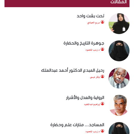
المقالات
تحت بشت واحد
مريم الحمادي
جوهرة التاريخ والحضارة
د.زينب المحمود
رحيل المبدع الدكتور أحمد عبدالملك
بابكر عيسى
الرواية والعدل والأشرار
إبراهيم عبدالمجيد
المساجد… منارات علم وحضارة
د.زينب المحمود