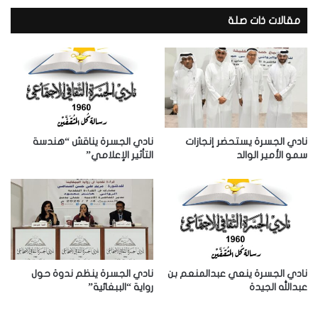
ي
د
مقالات ذات صلة
ك
ا
ل
إ
ل
ك
ت
ر
نادي الجسرة يستحضر إنجازات
نادي الجسرة يناقش “هندسة
و
سمو الأمير الوالد
التأثير الإعلامي”
ن
ي
نادي الجسرة ينعي عبدالمنعم بن
نادي الجسرة ينظم ندوة حول
عبدالله الجيدة
رواية “الببغائية”