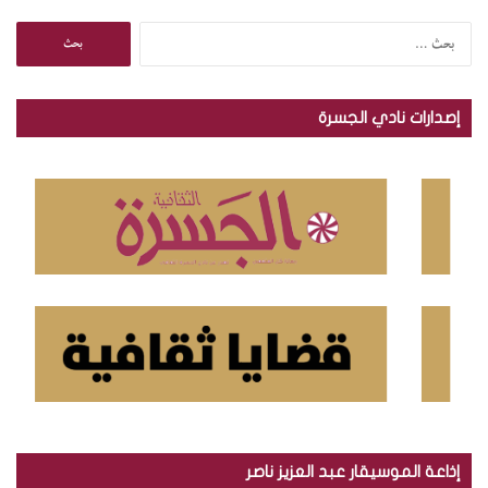
ا
ل
ب
ح
إصدارات نادي الجسرة
ث
ع
ن
:
إذاعة الموسيقار عبد العزيز ناصر