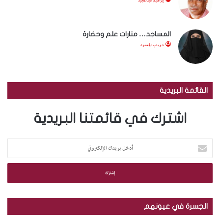
إبراهيم عبدالمجيد
المساجد… منارات علم وحضارة
د.زينب المحمود
القائمة البريدية
اشترك في قائمتنا البريدية
أ
د
خ
ل
ب
ر
ي
الجسرة في عيونهم
د