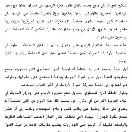
الفكرة تحولت إلى واقع بعدما ناقش طارق فكرة الرسم على جدران عمّان مع بعض
الرسامين المحليين والأجانب الذين يملكون ميولاً وتجربة واسعة في الرسم على
مساحات كبيرة. ووجد طارق حماسة إزاء فكرته لدى فنانين أميركيين وبرازيليين
خاضوا تجارب خارج الأردن في رسم جداريات عالمية تعكس ثقافة المنطقة التي
يرسمون على جدرانها.
بدأت مجموعة الفنانين الرسم على جدران إحدى المناطق المكتظة بالمارة في
العاصمة الأردنية، كتجربة تكون مقياساً لمدى تقبل أهل المنطقة وزائريها لفكرة
الرسم.
أول لوحة رسمت على يد الفنانة البرازيلية كلارا الصيداوي التي تمحورت جميع
جدارياتها الفنية حول حال المرأة العربية وتوعية المجتمع على حقوقها، وتطرقت
عبر أعمالها إلى أهمية مشاركة المرأة الأردنية في كأس العالم للسيدات.
وتقول الفنانة كلارا الصيداوي: «نحاول دعم مشروع الرسم على جدران المدينة في
البلاد العربية أكثر من أي مكان آخر، بسبب قلة هذا النوع من الفن خصوصاً أنه
يحتوي على طاقة إيجابية حين يناقش قضايا وأحلام المجتمع». ولفتت إلى أن عمّان
تتمتع بكثرة الجدران البيضاء التي تخطف أنظار الفنان المحب للمساحات الفارغة
والواسعة، مضيفة أن الرسم على الجداريات يتطلب مقاسات خاصة من حيث الطول