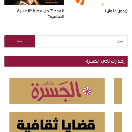
(بدون عنوان)
العدد 71 من مجلة “الجسرة
الثقافية”
ا
ل
ب
ح
إصدارات نادي الجسرة
ث
ع
ن
: