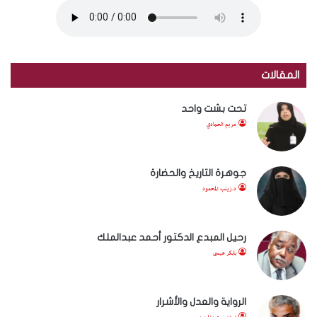
المقالات
تحت بشت واحد
مريم الحمادي
جوهرة التاريخ والحضارة
د.زينب المحمود
رحيل المبدع الدكتور أحمد عبدالملك
بابكر عيسى
الرواية والعدل والأشرار