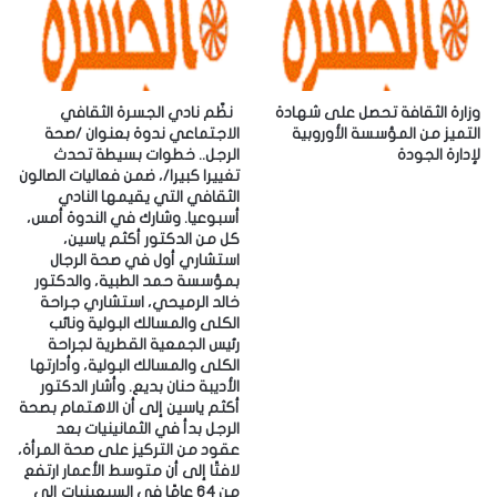
إ
ل
ك
ت
ر
وزارة الثقافة تحصل على شهادة
‎نظّم نادي الجسرة الثقافي
و
التميز من المؤسسة الأوروبية
الاجتماعي ندوة بعنوان /صحة
لإدارة الجودة
الرجل.. خطوات بسيطة تحدث
ن
تغييرا كبيرا/، ضمن فعاليات الصالون
ي
الثقافي التي يقيمها النادي
أسبوعيا. ‎وشارك في الندوة أمس،
كل من الدكتور أكثم ياسين،
استشاري أول في صحة الرجال
بمؤسسة حمد الطبية، والدكتور
خالد الرميحي، استشاري جراحة
الكلى والمسالك البولية ونائب
رئيس الجمعية القطرية لجراحة
الكلى والمسالك البولية، وأدارتها
الأديبة حنان بديع. ‎وأشار الدكتور
أكثم ياسين إلى أن الاهتمام بصحة
الرجل بدأ في الثمانينيات بعد
عقود من التركيز على صحة المرأة،
لافتًا إلى أن متوسط الأعمار ارتفع
من 64 عامًا في السبعينيات إلى