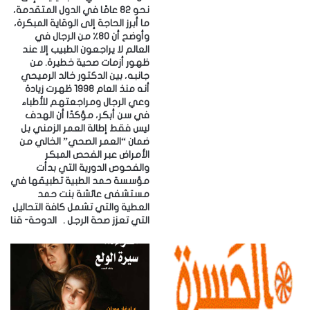
نحو 82 عامًا في الدول المتقدمة،
ما أبرز الحاجة إلى الوقاية المبكرة،
وأوضح أن 80٪ من الرجال في
العالم لا يراجعون الطبيب إلا عند
ظهور أزمات صحية خطيرة. ‎من
جانبه، بين الدكتور خالد الرميحي
أنه منذ العام 1998 ظهرت زيادة
وعي الرجال ومراجعتهم للأطباء
في سن أبكر، مؤكدًا أن الهدف
ليس فقط إطالة العمر الزمني بل
ضمان “العمر الصحي” الخالي من
الأمراض عبر الفحص المبكر
والفحوص الدورية التي بدأت
مؤسسة حمد الطبية تطبيقها في
مستشفى عائشة بنت حمد
العطية والتي تشمل كافة التحاليل
التي تعزز صحة الرجل . ‎الدوحة- قنا