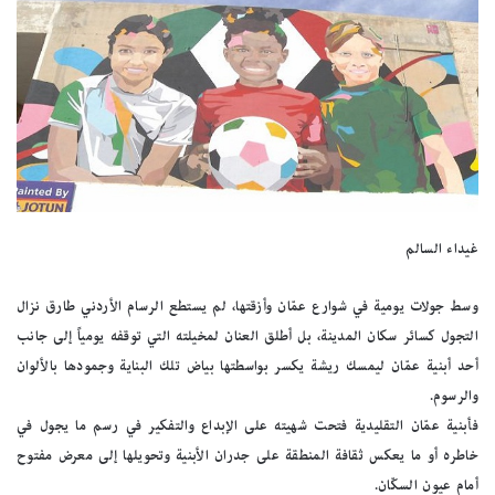
غيداء السالم
وسط جولات يومية في شوارع عمّان وأزقتها، لم يستطع الرسام الأردني طارق نزال
التجول كسائر سكان المدينة، بل أطلق العنان لمخيلته التي توقفه يومياً إلى جانب
أحد أبنية عمّان ليمسك ريشة يكسر بواسطتها بياض تلك البناية وجمودها بالألوان
والرسوم.
فأبنية عمّان التقليدية فتحت شهيته على الإبداع والتفكير في رسم ما يجول في
خاطره أو ما يعكس ثقافة المنطقة على جدران الأبنية وتحويلها إلى معرض مفتوح
أمام عيون السكّان.