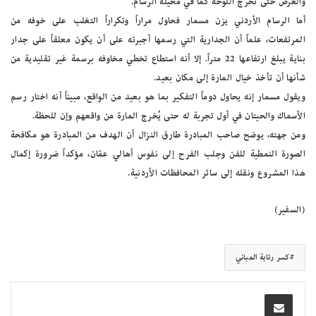
والعرض حتى تخرج اللوحة كما في مخيلة الرسّام.
أما الرسام الأردني يزن مسمار فحاول مراراً وتكراراً التغلب على خوفه من
المرتفعات، علماً أن الجدارية التي رسمها أجبرته على أن يكون معلقاً على جدار
بناية يبلغ ارتفاعها 22 متراً. إلا أنه استطاع تخطي مخاوفه برسمة غير تقليدية من
شأنها أن تأخذ خيال المارة إلى مكان بعيد.
ويقول مسمار إنه يحاول دوماً التفكير بما هو بعيد من الواقع، مبيناً أنه اختار رسم
الأسماك والحيتان في أول تجربة له حتى يُخرج المارة من واقعهم وإن للحظة.
ومن جهته، يوضح صاحب المبادرة طارق النزال أن الهدف من المبادرة هو مكافحة
الصورة النمطية للفن وجلب الفرح إلى نفوس أهالي عمّان، مؤكداً ضرورة إكمال
هذا المشروع ونقله إلى سائر المحافظات الأردنية.
(السفير)
كسر رتابة المباني