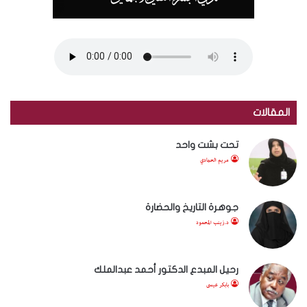
المقالات
تحت بشت واحد
مريم الحمادي
جوهرة التاريخ والحضارة
د.زينب المحمود
رحيل المبدع الدكتور أحمد عبدالملك
بابكر عيسى