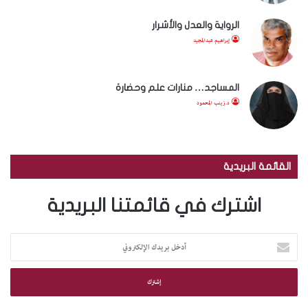
الرواية والعدل والأشرار
إبراهيم عبدالمجيد
المساجد… منارات علم وحضارة
د.زينب المحمود
القائمة البريدية
اشترك في قائمتنا البريدية
أ
د
خ
ل
ب