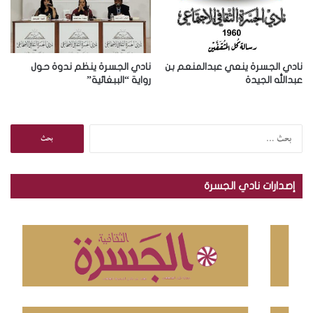
نادي الجسرة ينعي عبدالمنعم بن
نادي الجسرة ينظم ندوة حول
عبدالله الجيدة
رواية “الببغائية”
ا
ل
ب
ح
إصدارات نادي الجسرة
ث
ع
ن
: