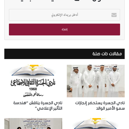
أ
د
خ
ل
ب
ر
ي
د
مقالات ذات صلة
ك
ا
ل
إ
ل
ك
ت
ر
نادي الجسرة يستحضر إنجازات
نادي الجسرة يناقش “هندسة
و
سمو الأمير الوالد
التأثير الإعلامي”
ن
ي