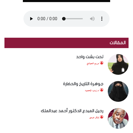
المقالات
تحت بشت واحد
مريم الحمادي
جوهرة التاريخ والحضارة
د.زينب المحمود
رحيل المبدع الدكتور أحمد عبدالملك
بابكر عيسى