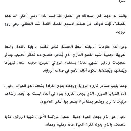
السرد.
وقلت له: مهما كان انشغالك في العمل، فلو قلت لك: “دعني أحكي لك هذه
القصة..”، فإنك تتوقف عن عملك، لتسمع القصة. القصة تشد المتلقي. وهي روح
الرواية.
ومن أهم مقومات الرواية؛ اللغة الجميلة. فنحن نكتب الرواية باللغة. واللغة
العربية الجميلة تشبه القمح الطازج الذي يُطحن، فتصنع منه فطائر الحلوى، وسائر
المعجنات والخبز الشهي. هكذا يستخدم الروائي المبدع، عجينة اللغة، فيُبهرُها
ويُشكلها، ويُجسِّمُها، لتكون أداته الأهم في صناعة الرواية.
ومما يلهب مشاعر قارىء الرواية، ويجعله يتابع القراءة بشغف، هو الخيال. الخيال،
ذلك الضباب الصوري، الذي يجعل القارىء يتوه في أبعاد ليست لها أبعاد. ويشاهد
مرئيات لا ترى، ويشعر بمشاعر لا يشعر بها الناس العاديون.
الخيال هو الذي يجعل الحياة جميلة المحيا، مزركشة الألوان، شهية الروائح، عذبة
النغمات. والذي بدونه تكون الحياة جافة ومقيتة ومملة.