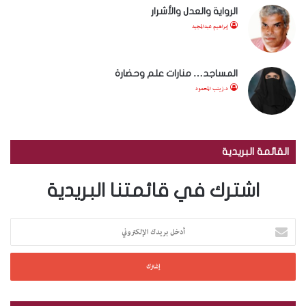
الرواية والعدل والأشرار
إبراهيم عبدالمجيد
المساجد… منارات علم وحضارة
د.زينب المحمود
القائمة البريدية
اشترك في قائمتنا البريدية
أ
د
خ
ل
ب
ر