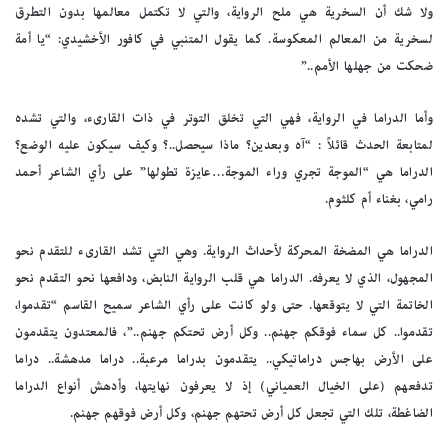
ولا شك أن السخرية هي ملح الرواية، والتي لا تكتمل معالمها بدون التطرق
لسخرية من المعالم المعكوسة. كما يقول المتنبي في كافور الأخشيدي: “يا أمة
ضحكت من جهلها الأمم..”
وأما الدراما في الرواية، فهي التي تخلق التوتر في ذات القارىء، والتي تشده
لمتابعة الحدث قائلاً : “آه وبعدين؟ ماذا سيحصل..؟ وكيف سيكون عليه الوضع؟
الدراما هي “الموجة تجري وراء الموجة…عايزة تطولها” على رأي الشاعر أحمد
رامي، بغناء أم كلثوم.
الدراما هي المضخة المحركة لأحداث الرواية. وهي التي تشد القارىء للتقدم نحو
المجهول، الذي لا يعرفه. الدراما هي قلب الرواية النابض، ودافعها نحو التقدم نحو
الخاتمة التي لا يتوقعها. حتى ولو كانت على رأي الشاعر سميح القاسم “تقدموا،
تقدموا.. كل سماء فوقكم جهنم.. وكل أرض تحتكم جهنم..”، فالمعتدون يتقدمون
على الأرض بهاجس دراماتيكي.. يتقدمون بدراما مرعبة.. دراما مدهشة.. دراما
تدفعهم (على الخيال العمياني) إذ لا يعرفون نهايتها، وأدهش أنواع الدراما
الضاغطة، تلك التي تجعل كل أرض تحتهم جهنم، وكل أرض فوقهم جهنم.