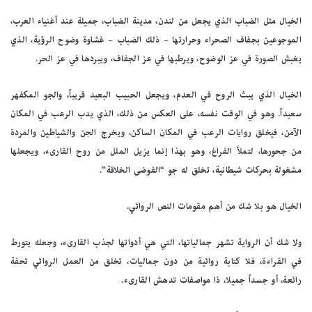
الخيال مثل الضباب الذي يجعل من لندن، مدينة الضباب، جميلة عند أغنياء العرب،
الموجوعين بجفاف الصحراء وحرارتها – ذلك الضباب – غشاوة وضوح الرؤية، الذي
يغبش الصورة في عز الوضوح، ويرطبها في عز الجفاف، ويبردها في عز الحر.
الخيال الذي يبث الروح في العدم، ويجعل الحبيب البعيد قريباً، والجو المكفهر
سعيداً. وهو في الوقت نفسه، على العكس من ذلك، الذي يدب الرعب في المكان
الآمن، فيخلق روايات الرعب في المكان الساكن، ويخرج الجن والشياطين والمردة
من جحورها، لتملأ الفراغ، وهو بهذا إنما يزيل الملل من روح القارىء، ويجعلها
مشغولة بحركات شيطانية، تخلق له جو “الفوضى الخلاقة”.
الخيال هو بلا شك من أهم مقومات النص الروائي.
ولا شك أن الرواية تشهر جمالياتها، التي هي أدواتها لجذب القارىء، وجعله يتورط
في القراءة، فلا كتابة روائية من دون جماليات، تخلق من العمل الروائي تحفة
رائعة، أو جسداً جميلا، ذا مواصفات تدهش القارىء.