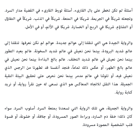
أسئلة لم تكن تخطر على بال القارىء. أسئلة تورط القارىء في القضية مدار السرد.
وتجعله شريكاً في الجريمة. شريكا في المتعة. شريكاً في الذنب. شريكاً في التفاؤل
أو التشاؤم. شريكا في الربح أو الخسارة. شريكا في الألم، أو في الأمل.
والرواية الجيدة هي التي تنقلنا إلى عوالم جديدة. عوالم لم نكن نعرفها. تنقلنا إلى
عالم شديد البرودة، بينما نحن نعيش في عالم شديد السخونة. عالم بعيد التطور
بينما نحن نعيش في عالم شديد التخلف. عالم بالغ البذاءة بينما نحن نعيش في
عالم بالغ الطهر، أو عكس ذلك تماماً، فنجد أنفسنا قد تطهرنا من الرجس الذي
نعيش فيه، أو تلوثنا في عالم مدمر بينما نحن نحرص على تحقيق البيئة النقية
الجميلة. هذا النقل للاتجاه المعاكس هو الذي نسعى له حين نقرأ رواية، أو نريد
كتابة رواية.
والرواية الجميلة، هي تلك الرواية التي تسعدنا بمتعة السرد. أسلوب السرد. سواء
كان ذلك؛ خفة دم السارد، وبراءة الصور المسرودة، أو جلافة، أو خشونة، أو قسوة
قلب الشخصية المصورة مسرودة.