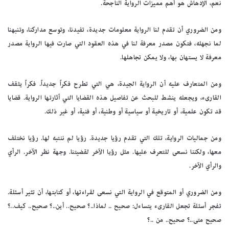
نعم، الإدهاش هو أهم مميزات الرواية الناجحة.
ومن الضروري أن تقدم لنا الرواية معلومات جديدة، تفيدنا، وتوسع مداركنا، وتنبهنا
لما نجهله، فتكون مصدر معرفة لنا في هذه العقود التي صارت فيها الرواية مصدر
معرفة لا يستهان بها، ولا يمكن تجاهلها.
ومن المتعارف عليه أن الرواية الجيدة، هي التي تطرح فكراً جديداً. فكراً يثقف
القارىء، ويجعله ينشط للبحث عن تفاصيل هذه القضايا التي أثارتها الرواية. قضايا
قد تكون علمية، أو تاريخية أو سياسية أو وطنية، أو فنية، أو غير ذلك.
ومن جماليات الرواية، تلك التي تقدم رؤيا جديدة. رؤيا لم ننتبه لها. رؤيا نختلف
معها، ولكننا نسعى للتعرف عليها. مثل رؤيا الآخر لقضيتنا. وجهة نظر الآخر. الرأي
والرأي الآخر.
ومن الضروري أو المتوقع في الرواية التي نسعى لقراءتها، أو كتابتها، أن تثير أسئلة.
تفجر أسئلة تجعل القارىء يتساءل: صحيح .. لماذا..؟ صحيح.. أين..؟ صحيح.. كيف..؟
صحيح متى..؟ صحيح.. من ..؟