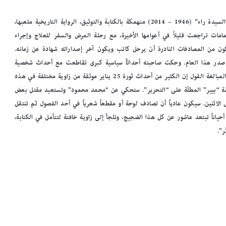
رضوى عاشور تنتمي إلى “حزب النمل”، كما تقول عن نفسها. عاشت “السيدة راء” (1946 – 2014) منهمكة بالكتابة والتوثيق، الرواية التاريخية ملعبها،
مامات تراجعت قليلاً في أعوامها الأخيرة، مع رحلة المرض والسفر للعلاج وإجراء
يكون من المصادفات النادرة أن يرحل كاتب ويكون آخر إصداراته شهادة عن زمانه.
صدر هذا العام. وحكت صاحبته أحداثاً سياسية كبرى تقاطعت مع أحداث شخصية
كبرى أيضاً، كالثورة والمرض في الثلاثة أعوام الأخيرة. ربما لن يكون من المبالغة القول إن الكثير من أحداث ثورة 25 يناير موثقة من زاوية مختلفة في هذه
ة شقة “بيير” المطلّة على “التحرير”. ستحكي عن “محمد محمود” وتستعيد مقتل بعض
 الاثنين. سيكون عادياً أن تصادف لوحة أو مقطعاً شعرياً في أحد الفصول ثم تنتقل
اناً تبتعد عاشور عن كل هذا الضجيج، وتلجأ إلى زاوية خافتة لتتأمل في الكتابة،
ّر”.