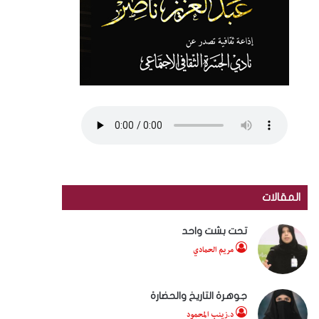
المقالات
تحت بشت واحد
مريم الحمادي
جوهرة التاريخ والحضارة
د.زينب المحمود