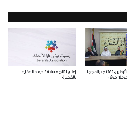
إ
س
ك
ن
د
ر
ي
ة
:
ض
م
أ
الأردنيين تفتتح برنامجها
إعلان نتائج مسابقة «رماد العقل»
ر
رجان جرش
بالفجيرة
ش
ي
ف
م
ج
ل
ة
«