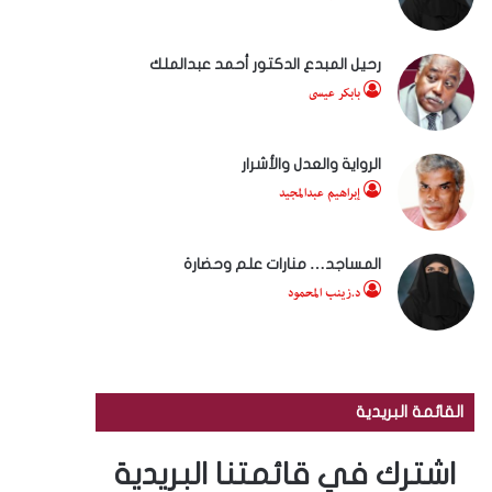
رحيل المبدع الدكتور أحمد عبدالملك
بابكر عيسى
الرواية والعدل والأشرار
إبراهيم عبدالمجيد
المساجد… منارات علم وحضارة
د.زينب المحمود
القائمة البريدية
اشترك في قائمتنا البريدية