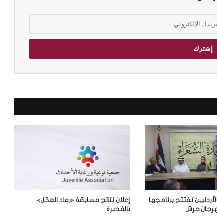
س
ك
ن
د
ر
ي
ة
:
ض
م
أ
ر
ش
ي
ف
م
ج
ل
ة
الأردنيين تفتتح برنامجها
إعلان نتائج مسابقة «رماد العقل»
«
رجان جرش
بالفجيرة
ا