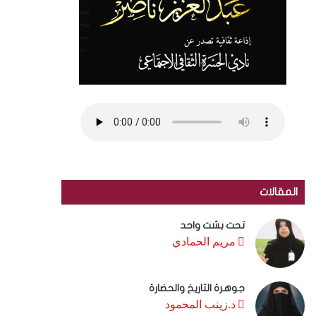
المقالات
تحت بشت واحد
مريم الحمادي
جوهرة التاريخ والحضارة
د.زينب المحمود