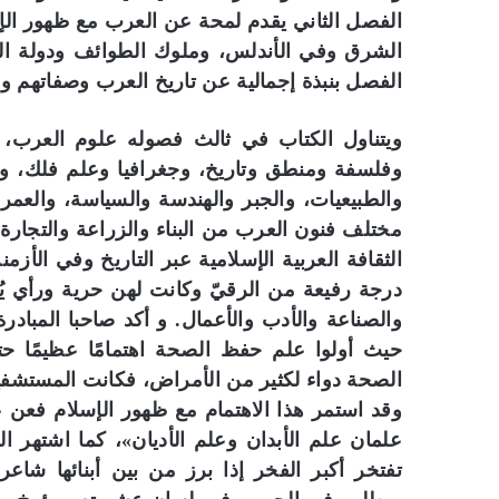
الفصل الثاني يقدم لمحة عن العرب مع ظهور الإس
الشرق وفي الأندلس، وملوك الطوائف ودولة المو
الفصل بنبذة إجمالية عن تاريخ العرب وصفاتهم وم
ويتناول الكتاب في ثالث فصوله علوم العرب، 
وفلسفة ومنطق وتاريخ، وجغرافيا وعلم فلك، وط
والطبيعيات، والجبر والهندسة والسياسة، والعم
مختلف فنون العرب من البناء والزراعة والتجار
الثقافة العربية الإسلامية عبر التاريخ وفي الأ
درجة رفيعة من الرقيّ وكانت لهن حرية ورأي يُ
والصناعة والأدب والأعمال. و أكد صاحبا المبادر
حيث أولوا علم حفظ الصحة اهتمامًا عظيمًا ح
الصحة دواء لكثير من الأمراض، فكانت المستشف
وقد استمر هذا الاهتمام مع ظهور الإسلام فعن 
علمان علم الأبدان وعلم الأديان»، كما اشتهر ا
تفتخر أكبر الفخر إذا برز من بين أبنائها شا