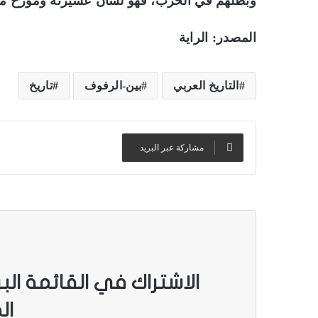
وبطلهم في الحرب، فهو لسان عشيرته ومؤرخ مج
المصدر: الراية
التاريخ العربي
بين-الرفوف
تاريخ
مشاركة عبر البريد
ب
ا
ل
ص
و
ر
.
.
بالصور.. “الجسرة الثقافية” 
“
الاشتراك في القائمة الب
المكتبات المصرية
ا
ل
ال
ج