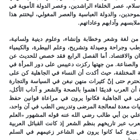
لام، عصر الخلفاء الراشدين، وعصر الدولة الأموية في
حدين، والدولة العباسية والعصر المغولي، ليختتم هذا
لابسهم وآدابهم وعاداتهم.
من لغة وشعر وخطابة وإنشاء، وعلوم دينية ولسانية،
ب وجراحة وصيدلة وتشريح، وعلم البيطرة، والكيمياء
ران والاقتصاد. أما الفصل الرابع فقد خصص للحديث عن
ة والصناعة. من جهتها ركزت دعيبس على دور المرأة في
زمنة المختلفة، حيث أكدت أن النساء في الجاهلية كن على
حترم حتى إنّ كثيرات منهن نبغن في السياسة والتجارة
ة أن العرب قديمًا اهتموا بالصحة والشعر و آداب الأكل،
تى في الجاهلية فكانوا يرون في مراعاة قوانين حفظ
يات معدة لمعالجة المرضى وتدريس الطب في آن واحد،
علي بن أبي طالب رضي الله عنه قوله المشهور «العلم
لعرب عبر تاريخهم بنظم الشعر إذ كانت القبائل العربية
عر مبدع كما كانوا يرون في الشاعر زعيمهم في السلم