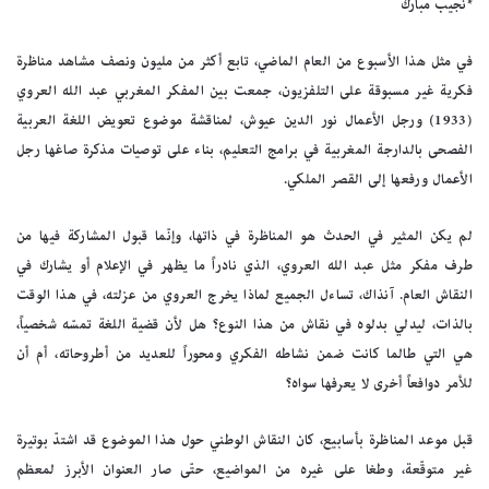
*نجيب مبارك
في مثل هذا الأسبوع من العام الماضي، تابع أكثر من مليون ونصف مشاهد مناظرة
فكرية غير مسبوقة على التلفزيون، جمعت بين المفكر المغربي عبد الله العروي
(1933) ورجل الأعمال نور الدين عيوش، لمناقشة موضوع تعويض اللغة العربية
الفصحى بالدارجة المغربية في برامج التعليم، بناء على توصيات مذكرة صاغها رجل
الأعمال ورفعها إلى القصر الملكي.
لم يكن المثير في الحدث هو المناظرة في ذاتها، وإنّما قبول المشاركة فيها من
طرف مفكر مثل عبد الله العروي، الذي نادراً ما يظهر في الإعلام أو يشارك في
النقاش العام. آنذاك، تساءل الجميع لماذا يخرج العروي من عزلته، في هذا الوقت
بالذات، ليدلي بدلوه في نقاش من هذا النوع؟ هل لأن قضية اللغة تمسّه شخصياً،
هي التي طالما كانت ضمن نشاطه الفكري ومحوراً للعديد من أطروحاته، أم أن
للأمر دوافعاً أخرى لا يعرفها سواه؟
قبل موعد المناظرة بأسابيع، كان النقاش الوطني حول هذا الموضوع قد اشتدّ بوتيرة
غير متوقّعة، وطغا على غيره من المواضيع، حتّى صار العنوان الأبرز لمعظم