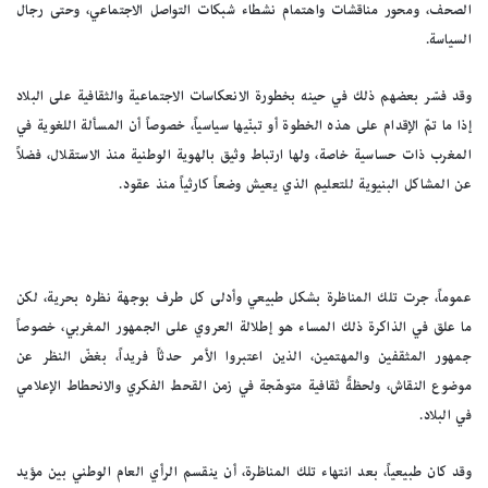
الصحف، ومحور مناقشات واهتمام نشطاء شبكات التواصل الاجتماعي، وحتى رجال
السياسة.
وقد فسّر بعضهم ذلك في حينه بخطورة الانعكاسات الاجتماعية والثقافية على البلاد
إذا ما تمّ الإقدام على هذه الخطوة أو تبنّيها سياسياً، خصوصاً أن المسألة اللغوية في
المغرب ذات حساسية خاصة، ولها ارتباط وثيق بالهوية الوطنية منذ الاستقلال، فضلاً
عن المشاكل البنيوية للتعليم الذي يعيش وضعاً كارثياً منذ عقود.
عموماً، جرت تلك المناظرة بشكل طبيعي وأدلى كل طرف بوجهة نظره بحرية، لكن
ما علق في الذاكرة ذلك المساء هو إطلالة العروي على الجمهور المغربي، خصوصاً
جمهور المثقفين والمهتمين، الذين اعتبروا الأمر حدثاً فريداً، بغضّ النظر عن
موضوع النقاش، ولحظةً ثقافية متوهّجة في زمن القحط الفكري والانحطاط الإعلامي
في البلاد.
وقد كان طبيعياً، بعد انتهاء تلك المناظرة، أن ينقسم الرأي العام الوطني بين مؤيد