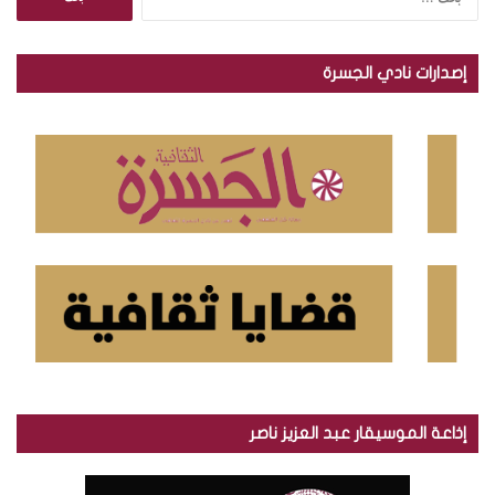
ل
ب
ح
إصدارات نادي الجسرة
ث
ع
ن
:
إذاعة الموسيقار عبد العزيز ناصر