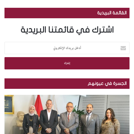
القائمة البريدية
اشترك في قائمتنا البريدية
أ
د
خ
ل
ب
ر
ي
الجسرة في عيونهم
د
ك
م
ب
ا
ك
ا
ل
ت
ل
إ
ب
ص
ل
ة
و
ك
ا
ر
ت