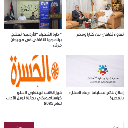
ل
إ
ل
ك
ت
ر
تعاون ثقافي بين كتارا ومصر
” دارة الشعراء “الأردنيين تفتتح
و
برنامجها الثقافي في مهرجان
جرش
ن
ي
إعلان نتائج مسابقة «رماد العقل»
فوز الكاتب الهنغاري لاسلو
بالفجيرة
كراسناهوركاي بجائزة نوبل للآداب
لعام 2025
ا