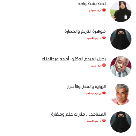
تحت بشت واحد
مريم الحمادي
جوهرة التاريخ والحضارة
د.زينب المحمود
رحيل المبدع الدكتور أحمد عبدالملك
بابكر عيسى
الرواية والعدل والأشرار
إبراهيم عبدالمجيد
المساجد… منارات علم وحضارة
د.زينب المحمود