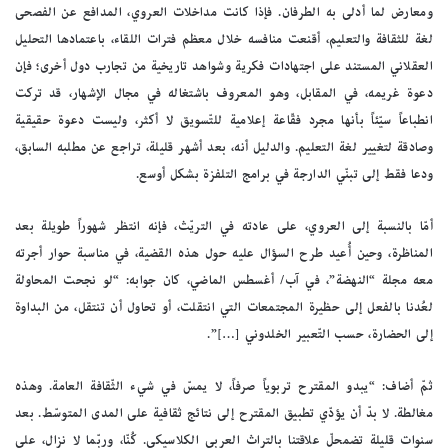
ومعارض لما أدلى به الطرفان. فإذا كانت مداخلات العروي، المدافع عن الفصحى
لغة للثقافة والتعليم، أقنعت منافسه خلال معظم فترات اللقاء، باعتمادها التحليل
العقلاني المستند على اجتهادات فكرية وشواهد تاريخية من تجارب دول أخرى؛ فإن
دعوة غريمه، في المقابل، وهو المعروف باشتغاله في مجال الإشهار، قد تركت
انطباعاً سيّئاً بأنها مجرد فقّاعة إعلامية للتّسويق لا أكثر، وليست دعوة حقيقية
وصادقة لتغيير لغة التعليم. والدليل أنه، بعد أشهر قليلة، تراجع عن مطلبه السابق،
ودعا فقط إلى تبنّي الدارجة في برامج التلفزة بشكل أوسع.
أمّا بالنسبة إلى العروي، على عادته في التريّث، فإنه انتظر شهوراً طويلة بعد
المناظرة، وحين أُعيد طرح السؤال عليه حول هذه القضية، في مناسبة حوار أجرته
معه مجلة “النهضة”، في آب/ أغسطس الماضي، كان جوابه: “لو نجحت المحاولة
لعُدنا بالفعل إلى حظيرة المجتمعات التي انتقلت، أو تحاول أن تنتقل، من البداوة
إلى الحضارة، حسب التّعبير الخلدوني […]”.
ثمّ أضاف: “يبدو المقترح تربوياً صرفاً، لا يمسّ في شيء الثّقافة العامة. وهذه
مغالطة. لا بدّ أن يؤدّي تطبيق المقترح إلى نتائج ثقافية على المدى المتوسّط. بعد
سنوات قليلة تضمحلّ علاقتنا بالتراث العربي الكلاسيكي. كُنّا، وربّما لا نزال، على