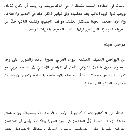
الحياة، في اعتقاده، ليست مقصلة إلا في الدكتاتوريات، ولا يجب أن تكون كذلك،
ويجب قبول توبة التائب بعد محاسبته وفق قوانين تكفل حقه في التعبير والاختلاف،
وإلا فإن محكمة الحياة ستتكفل بكشف مواقف الجميع، وكشف التائب حقّاً عن
الحرباء السياسيّة، التي تغير لونها لتناسب المحيط وتغيرات الوسط.
هواجس عميقة
عن الهواجس العميقة للمثقف اليوم، العربي بصورة عامة، والسوري على وجه
الخصوص يقول خلدون النبواني: “أظن أن الهاجس الأساسيّ لأي مثقف عربي هو
تحرير قلمه من مقصات الرقابة السياسيّة والاجتماعية والدينية، وتحرير لاوعيه من
مخابرات الحاكم التي تسكنه.
الثقافة في الدكتاتوريات، كدكتاتورية الأسد مثلاً، مخنوقة ومقتولة، ولا هوامش
حقيقة لها، لذا انخرط جُلُّ المثقفين في ثورة الحرية والكرامة، وأظن أن المثقفين
التواقين للحرية على اختلافاتهم يريدون الحرية والعدالة الاجتماعية، وفتح