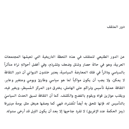
دور المثقف
عن الدور الطليعي للمثقف في هذه اللحظة التاريخية التي تعيشها المجتمعات
العربية، وهو في حالة حصار وشلل وضعف وتشرذم، وفي أفضل أحوالهِ نراه متأثراً
بالسياسي ودائراً في فلك المعارضة السياسية، يعتبر خلدون النبواني أن دور الثقافة
لا يمكن، ولا يجب أن يكون مواكباً لما هو سياسي وطارئ ويومي ومتغير وعابر.
الثقافة عملية تأسيس وتراكم على الهامش، يخترق دور المركز المُسيطر، ويغير فيه،
ويقلب موازين قواه ويقوم بالفضح والكشف. كما أن الثقافة تسبق الحدث السياسيّ
بالتأسيس له، فإنها تلحق به أيضاً لتُفسّره، فهي كما وصفها هيغل مثل بومة مينيرفا
(رمز الحكمة عند الإغريق) لا تفرد جناحيها إلا بعد أن يكون الليل قد أرخى سدوله.