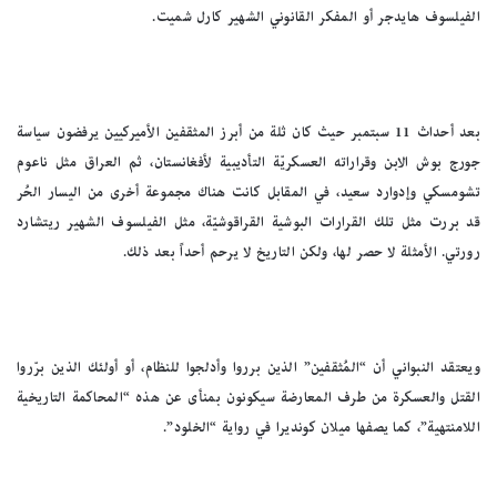
الفيلسوف هايدجر أو المفكر القانوني الشهير كارل شميت.
بعد أحداث 11 سبتمبر حيث كان ثلة من أبرز المثقفين الأميركيين يرفضون سياسة
جورج بوش الابن وقراراته العسكريّة التأديبية لأفغانستان، ثم العراق مثل ناعوم
تشومسكي وإدوارد سعيد، في المقابل كانت هناك مجموعة أخرى من اليسار الحُر
قد بررت مثل تلك القرارات البوشية القراقوشيّة، مثل الفيلسوف الشهير ريتشارد
رورتي. الأمثلة لا حصر لها، ولكن التاريخ لا يرحم أحداً بعد ذلك.
ويعتقد النبواني أن “المُثقفين” الذين برروا وأدلجوا للنظام، أو أولئك الذين برّروا
القتل والعسكرة من طرف المعارضة سيكونون بمنأى عن هذه “المحاكمة التاريخية
اللامنتهية”، كما يصفها ميلان كونديرا في رواية “الخلود”.