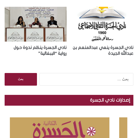
ن
ي
نادي الجسرة ينعي عبدالمنعم بن
نادي الجسرة ينظم ندوة حول
عبدالله الجيدة
رواية “الببغائية”
ا
ل
ب
ح
إصدارات نادي الجسرة
ث
ع
ن
: