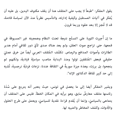
يقول المفكر: “طبعاً لا يجب على المثقف هنا أن يقف مكتوف اليدين، بل عليه أن
يُفكر في آليات المستقبل وكيفية إدارته، والتأسيس نظرياً منذ الآن لسياسة قادمة،
قد لا تُنجز إلا بعد عقود وربما قرون.
ما إن أُجبِرت الثورة على التسلّح نتيجة تعنت النظام وهمجيته غير المسبوقة في
قمعها، حتى تراجع صوت العقل، ولم يعد هناك صدى لأيّ دور ثقافي أمام هدير
الطائرات وأصوات المدافع والرصاص. تكشّف المُثقف العربي أيضاً عن خرق عمليّ
حقيقي فبعض المُثقفين تولوا ومنذ البداية مناصب سياسيّة قيادية، ولكنهم لم
ينجحوا، بل برزت، وهذه ميزة سوريةً في الثقافة عندنا، نزعات فرديّة نرجسية، تُشبه
إلى حد كبير ثقافة الدكتاتور الإله”.
ويشير المفكر أيضا إلى ما يحصل في تونس، حيث يعتبر أنه يتربع على سُدّة
رئاستها مثقف معارضٌ سابق، وهو برأيه في المكان الخطأ. فليس على المثقف أن
يتماهى بالسياسيّ، وإنما أن يُقدم قراءة نقدية للسياسيّ، ويعمل على طرح الحلول
والأدوات، وكشف المخاطر والتنبيه لها.