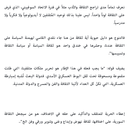
نعرف تماماً مدى تراجع الثقافة والأدب مثلاً في فترة الاتحاد السوفييتي، الذي فرض
على الثقافة لوناً واحداً. ليس علينا بذلك توحيد المُثقفين لا أيديولوجياً ولا فكرياً ولا
مدرسياً.
فالتنوع هو دليل حيوية أية ثقافة من هنا جاء نقدي القاسي لهيمنة السياسة على
الثقافة عندنا، وحشرها في خندق واحد هو ثقافة السياسة أو سياسة الثقافة
وتسييسها”.
يضيف قوله: “ما يجب فعله في هذا الإطار هو تحرير ملكات مثقفينا، التي ظلت
مقموعة ومسحوقة تحت ثقل البوط العسكريّ الأسدي. فدولة البعث تُشبه إسبارطة
العسكرية، التي تكنّ كل العداء لأثينا الثقافة والفن والمسرح والدولة المدنية.
إعطاء الحرية للمثقف والتأكيد على حقه في الاختلاف، هو من سيجعل الثقافة
السورية، على اختلافها، ثقافة نهوض وإبداع وغنى وتنوير ورقي وفن الخ”..