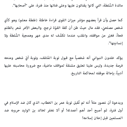
مائدة السُّلطة، التي كانوا يقتاتون عليها وعلى فتاتها منذ فترة، على “أصحابها”.
كما حصل وأن قرأ بعضهم مؤشر ميزان القوى قراءة خاطئة (غلطة معلم) وهو كأي
شخص مصلحيّ، فقد مال حيث ظن أن كفة القوّة ترجح. والبعض الآخر شعر بالظلم
فعلاً، فغيّر من مواقفه، وانقلب عندما تكشّف له مدى عهر وهمجية السُّلطة ولا
إنسانيتها”.
يؤكد خلدون النبواني أنه شخصياً مع قبول توبة المُثقف، وتوبة أيّ شخص ومنحه
فرصة جديدة، وليس علينا تعليق مشنقة لمواقف ماضية، مع ضرورة محاسبته عليها
أدبياً، بإحالة موقفه لمحاكمة التاريخ.
ويدعونا أن نتصور مثلاً أنه لم تُقبل توبة عمر بن الخطاب، الذي كان ضد الإسلام في
أول فترة، ثم أصبح أحد أهم أعمدته! أو ألا نغفر لخالد بن الوليد حروبه ضد
المسلمين قبل إعلان إسلامه!