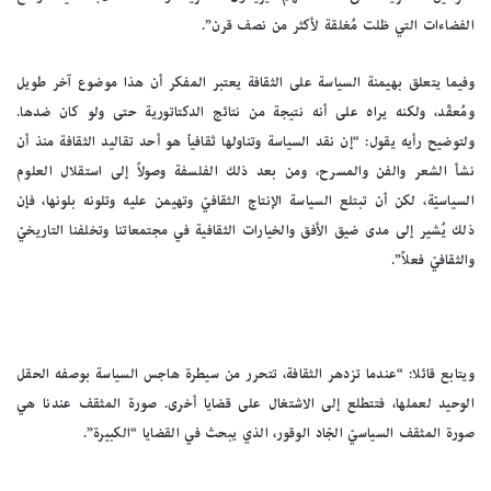
الفضاءات التي ظلت مُغلقة لأكثر من نصف قرن”.
وفيما يتعلق بهيمنة السياسة على الثقافة يعتبر المفكر أن هذا موضوع آخر طويل
ومُعقّد، ولكنه يراه على أنه نتيجة من نتائج الدكتاتورية حتى ولو كان ضدها.
ولتوضيح رأيه يقول: “إن نقد السياسة وتناولها ثقافياّ هو أحد تقاليد الثقافة منذ أن
نشأ الشعر والفن والمسرح، ومن بعد ذلك الفلسفة وصولاً إلى استقلال العلوم
السياسيّة، لكن أن تبتلع السياسة الإنتاج الثقافيّ وتهيمن عليه وتلونه بلونها، فإن
ذلك يُشير إلى مدى ضيق الأفق والخيارات الثقافية في مجتمعاتنا وتخلفنا التاريخيّ
والثقافيّ فعلاً”.
ويتابع قائلا: “عندما تزدهر الثقافة، تتحرر من سيطرة هاجس السياسة بوصفه الحقل
الوحيد لعملها، فتتطلع إلى الاشتغال على قضايا أخرى. صورة المثقف عندنا هي
صورة المثقف السياسيّ الجّاد الوقور، الذي يبحث في القضايا “الكبيرة”.