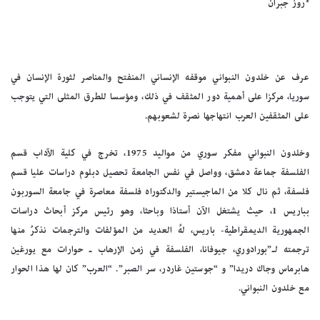
*روز جبران
عرف عن خلدون النبواني موقفه الإنساني المنفتح والمناصر لثورة الإنسان في
سوريا، مركزا على أهمية دور المثقف في ذلك، ومؤسسا للطرق المثلى التي يتوجب
على المثقفين العرب انتهاجها نصرة لشعوبهم.
وخلدون النبواني مفكر سوري من مواليد 1975، تخرج في كلية الآداب قسم
الفلسفة جماعة دمشق، وواصل في نفس الجامعة تحصيل دبلوم دراسات عليا قسم
فلسفة، ثم نال كلا من الماجيستير والدكتوراه فلسفة معاصرة في جامعة السوربون
بباريس 1، حيث يشتغل الآن أستاذا وباحثا، وهو رئيس مركز أبحاث دراسات
الجمهورية الديمقراطية- باريس، لهُ العديد من المؤلفات والترجمات نذكرُ منها
ترجمته لـ”بورادوري، جيوفانا، الفلسفة في زمن الإرهاب ـ حوارات مع يورغين
هابرماس وجاك دريدا” و “جوستين غاردر، سر الصبر”. “العرب” كان لها هذا الحوار
مع خلدون النبواني.