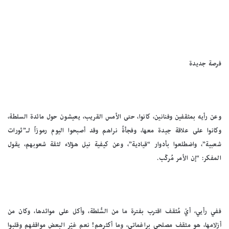
فرصة جديدة
وعن رأيه بمثقفين وفنانين، كانوا، حتى الأمس القريب، يعيشون حول مائدة السلطة،
وكانوا على علاقة جيدة معها، وفجأةً نراهم وقد أصبحوا اليوم رموزاً لـ”ثورات
شعبية”، واضطلعوا بأدوار “قيادية”، وعن كيفية نيل هؤلاء لثقة شعوبهم، يقول
المفكر: “إن الأمر مُركّب.
ففي رأيي، أيّ مُثقف اقترب بفترة ما من السُّلطة، وأكل على موائدها، وكان من
أزلامها، هو مثقف مصلحي براغماتي، وما أكثرهم! نعم غيّر البعض مواقفهم وقلبوا