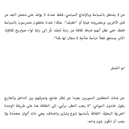
من لا يشتغل بالسياسة وبالإنتاج السياسيّ، فقط عندنا، لا يؤخذ على محمل الجد من
قبل الآخرين، ويعتبرونه عبثيّا أو “خفيف”. هكذا عندنا مثقفون متمرسون بالسياسة
فقط، حتى نظن أنهم ضباط ثقافة من رتبة مُجنّد غُر إلى رتبة لواء صواريخ ثقافيّة.
الأمر يستحق فعلاً دراسة متأنية لا مجال لها هُنا”.
لم الشمل
عن شتات المثقفين السوريين بعيدا عن إطار جامع، وتمزقهم بين الداخل والخارج
يقول خلدون النبواني: “لا يجب النظر، برأيي، إلى الثقافة هنا على طريقة الوحدة
العربيّة البعثيّة. الثقافة بأساسها تنوع وتباين واختلاف، وهي ذات ألوان متعدّدة ولا
يجب أن تكون بلون واحد.