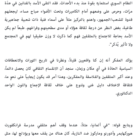
النظام السوري استثماره بقوة منذ بدء الأحداث. فقد التقى الأسد بالفنانين في عدّة
مرّات، وحرص على وضعهم أمام الكاميرات وتحت الأضواء صباح مساء، ليجعلهم
قدوة للشعب/الجمهور، واهتم بالتركيز مثلاً على أسماء فنية ذات شعبية جماهيرية
طاغية، بغض النظر عن درجة ثقافة هؤلاء أو مدى سطحيتهم وفراغهم. طبعاً لم يكن
الأسد بحاجة للاجتماع بالمثقفين فهم كما ذكرت لا وزن حقيقيا لهم في المجتمع
ولا تأثير يُذكر”.
يؤكد المفكر أنه إن كنا واقعيين قليلاً، ونظرنا في تاريخ الثورات والانعطافات
السياسية الحادّة في أي مكان وزمان، سنجد أن الانقسام الثقافي كان يحصل دائماً،
وعند أكبر المثقفين والفلاسفة والمفكرين، وهذا أمر قد يكون إيجابياً على نحوٍ ما،
فثقافة الاختلاف دليل غنى وتنوع على خلاف ثقافة الإجماع واللون الواحد
الدكتاتوري.
ويتابع قوله: “في ألمانيا، مثلاً، عندما وقف أهم مثقفي مدرسة فرانكفورت
هوركهايمر وأدورنو وماركوز ضد النازية، كان هناك من يقف معها ويؤدلج لها، مثل