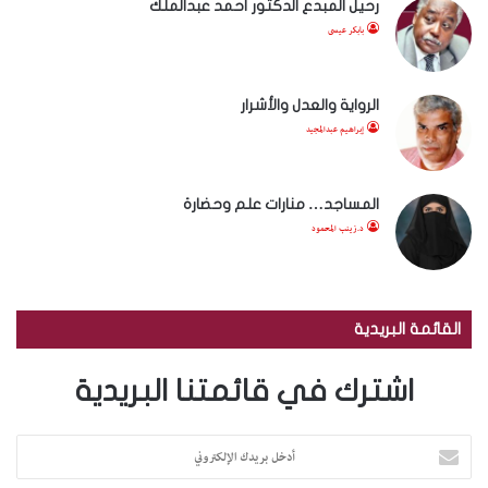
رحيل المبدع الدكتور أحمد عبدالملك
بابكر عيسى
الرواية والعدل والأشرار
إبراهيم عبدالمجيد
المساجد… منارات علم وحضارة
د.زينب المحمود
القائمة البريدية
اشترك في قائمتنا البريدية
أ
د