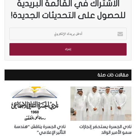
الاشتراك في القائمة البريدية
للحصول على التحديثات الجديدة!
أ
د
خ
ل
ب
ر
ي
د
مقالات ذات صلة
ك
ا
ل
إ
ل
ك
ت
ر
نادي الجسرة يستحضر إنجازات
نادي الجسرة يناقش “هندسة
و
سمو الأمير الوالد
التأثير الإعلامي”