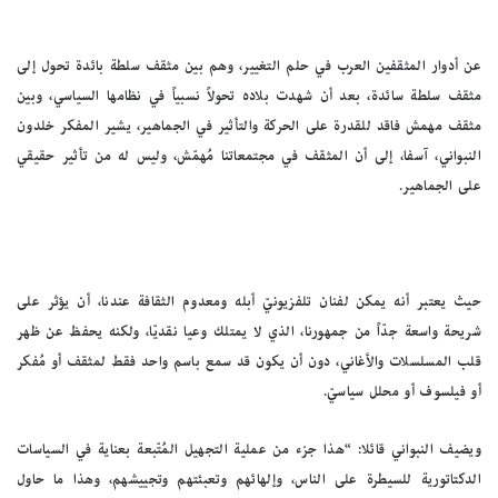
عن أدوار المثقفين العرب في حلم التغيير، وهم بين مثقف سلطة بائدة تحول إلى
مثقف سلطة سائدة، بعد أن شهدت بلاده تحولاً نسبياً في نظامها السياسي، وبين
مثقف مهمش فاقد للقدرة على الحركة والتأثير في الجماهير، يشير المفكر خلدون
النبواني، آسفا، إلى أن المثقف في مجتمعاتنا مُهمّش، وليس له من تأثير حقيقي
على الجماهير.
حيث يعتبر أنه يمكن لفنان تلفزيونيّ أبله ومعدوم الثقافة عندنا، أن يؤثر على
شريحة واسعة جدّاً من جمهورنا، الذي لا يمتلك وعيا نقديّا، ولكنه يحفظ عن ظهر
قلب المسلسلات والأغاني، دون أن يكون قد سمع باسم واحد فقط لمثقف أو مُفكر
أو فيلسوف أو محلل سياسيّ.
ويضيف النبواني قائلا: “هذا جزء من عملية التجهيل المُتّبعة بعناية في السياسات
الدكتاتورية للسيطرة على الناس، وإلهائهم وتعبئتهم وتجييشهم، وهذا ما حاول