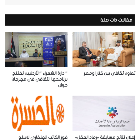
ب
ر
ي
د
مقالات ذات صلة
ك
ا
ل
إ
ل
ك
ت
ر
تعاون ثقافي بين كتارا ومصر
” دارة الشعراء “الأردنيين تفتتح
و
برنامجها الثقافي في مهرجان
جرش
ن
ي
إعلان نتائج مسابقة «رماد العقل»
فوز الكاتب الهنغاري لاسلو