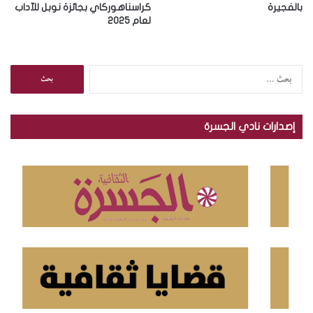
بالفجيرة
كراسناهوركاي بجائزة نوبل للآداب
لعام 2025
ا
ل
ب
ح
إصدارات نادي الجسرة
ث
ع
ن
: