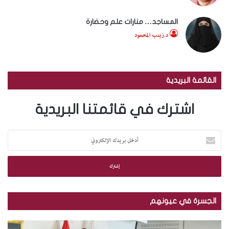
المساجد… منارات علم وحضارة
د.زينب المحمود
القائمة البريدية
اشترك في قائمتنا البريدية
أ
د
خ
ل
ب
ر
ي
الجسرة في عيونهم
د
ك
م
ب