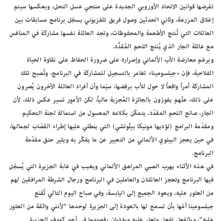
تفرضها قوانين الاتحاد الأوروبي الجديدة على منتجي عسل النحل، وبعكسها سيتم
إغلاق المزرعة، وثاني الحدثين وصول فريق تلفزيوني يسجّل برنامج مسابقات بين
العائلات التي تُنتج الأطعمة والمحفوظات، وتجد العائلة نفسها مشاركة في المنافس
مع عائلة الجار الذي يُنتج اللحم المُقدٌد.
وبرغم معارضة الأب الألماني وإصراره على ضرورة الحفاظ على نقاوة الحياة
الفلاحية، فإن «جيلسومينا» تغامر بالتسجيل للمشاركة في البرنامج، وتُصبح تلك
المشاركة أمراً واقعاً لا حول للأب برفضها، سيّما وأن أفراد العائلة الآخرون يُصرون
على ذلك، علّهم يفوزون بالجائزة المُجزية مالياً، لكن الأمور تسير عكس ذلك، لأن
الجار، صانع اللحم المقدّد، يتمكّن بكلامه المعسول من استمالة لجنة التحكيم
ومقدّمة البرامج (تؤديها مونيكا بيلّوتشي) التي ينطلي عليها إطراء القصّاب لجمالها،
في حين يعجز البيئوي الألماني من التعبير عن ما يفكّر به ويثير حنق مقدّمة
البرنامج.
في هذه الأثناء يهرب الصبي المراهق الألماني ويغيب في غابة الجزيرة التي يُسجّل
فيها البرنامج وتعجز العائلتان والعاملين في البرنامج ورجال الشرطة المرافقين لهم
من العثور عليه، ويعود الجميع إلى اليابسة، وفي صباح اليوم التالي تُقنع
جيلسومينا أمّها بأن تسمح لها بالعودة إلى الجزيرة لوحدها “لأنني واثقة من العثور
عليه”، وبالفعل تفعل وتعثر عليه ويؤديان رقصتهما في أحد كهوف الجزيرة