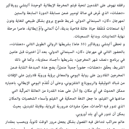
رافقه نهوض على القدمين لتحية فيلم المخرجة الإيطالية الوحيدة آليتشي رورفاكير
«دهشات» الذي عُرض في صالة لوميير ضمن مسابقة الدورة السابعة والستين
لمهرجان «كان» السينمائي الدولي. شريط طموح يروي بشكل طبيعي للغاية ودون
أية استعانات مُلفّقة حياة عائلة فلاحية بديلة، أبٌ ألماني وأمٌ إيطالية، عاصرا مرحلة
نهاية الثمانينات. وبداية التسعينات.
و تحظى آليتشي رورفاكير (33 عاما) بشريطها الروائي الطويل الثاني «دهشات»،
بالحضور الثاني في مهرجان «كان» السينمائي الدولي، بعد أنْ اختيرت قبل عامين
في برنامج «نصف شهر المخرجين» بشريطها «أجساد سماوية». وكما في ذلك
الشريط، يحقّق «دهشات» حضوراً جميلاً متميّزاً، يضع هذه المبدعة الشابة ضمن
المخرجين القادرين على رواية اليومي والمعاش برؤية ورويّة قادرتين على الإفلات
من شباك التوثيقية والريبورتاج التلفزيوني، وعلى أن تُقدّم اليومي الإيطالي، باعتباره
ممكن الحدوث في أي مكان، ولا أدلّ على هذه القدرة من العائلة المركٌبة التي
صاغتها في الفيلم، ما جعل اللغة المحكية في الفيلم وأسماء الشخصيات والمكان
الذي تدور فيه الأحداث، مجرٌد مفردات ضرورية للرواية، وقابلة للتبديل، بحيث
يمكن أن تدور في أي بلد أوروبي.
عالم متراكب تتداخل فيه الفصول بشكل يجعل مرور الوقت ثانوياً، ويحسب بمقدار