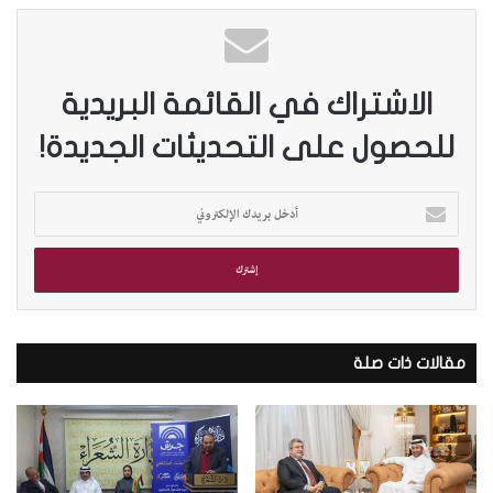
الاشتراك في القائمة البريدية
للحصول على التحديثات الجديدة!
أ
د
خ
ل
ب
ر
ي
د
مقالات ذات صلة
ك
ا
ل
إ
ل