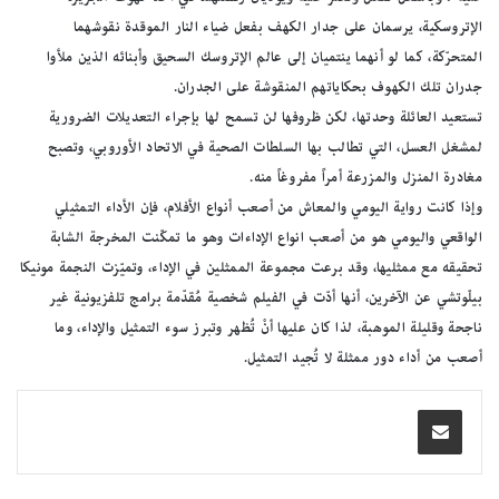
الإتروسكية، يرسمان على جدار الكهف بفعل ضياء النار الموقدة نقوشهما
المتحرّكة، كما لو أنهما ينتميان إلى عالم الإتروسك السحيق وأبنائه الذين ملأوا
جدران تلك الكهوف بحكاياتهم المنقوشة على الجدران.
تستعيد العائلة وحدتها، لكن ظروفها لن تسمح لها بإجراء التعديلات الضرورية
لمشغل العسل، التي تطالب بها السلطات الصحية في الاتحاد الأوروبي، وتصبح
مغادرة المنزل والمزرعة أمراً مفروغاً منه.
وإذا كانت رواية اليومي والمعاش من أصعب أنواع الأفلام، فإن الأداء التمثيلي
الواقعي واليومي هو من أصعب انواع الإداءات وهو ما تمكّنت المخرجة الشابة
تحقيقه مع ممثليها، وقد برعت مجموعة الممثلين في الإداء، وتميّزت النجمة مونيكا
بيلّوتشي عن الآخرين، أنها أدّت في الفيلم شخصية مُقدّمة برامج تلفزيونية غير
ناجحة وقليلة الموهبة، لذا كان عليها أنْ تُظهر وتبرز سوء التمثيل والإداء، وما
أصعب من أداء دور ممثلة لا تُجيد التمثيل.