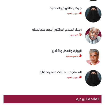
جوهرة التاريخ والحضارة
د.زينب المحمود
رحيل المبدع الدكتور أحمد عبدالملك
بابكر عيسى
الرواية والعدل والأشرار
إبراهيم عبدالمجيد
المساجد… منارات علم وحضارة
د.زينب المحمود
القائمة البريدية