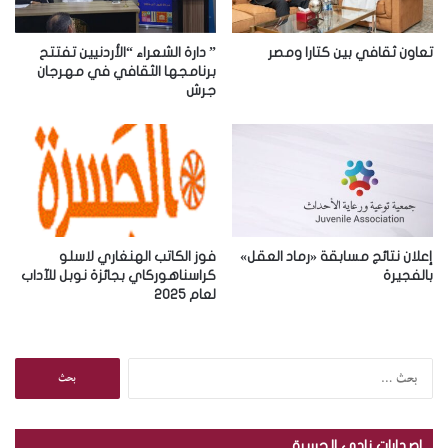
ك
ت
ر
تعاون ثقافي بين كتارا ومصر
” دارة الشعراء “الأردنيين تفتتح
و
برنامجها الثقافي في مهرجان
جرش
ن
ي
إعلان نتائج مسابقة «رماد العقل»
فوز الكاتب الهنغاري لاسلو
بالفجيرة
كراسناهوركاي بجائزة نوبل للآداب
لعام 2025
ا
ل
ب
ح
إصدارات نادي الجسرة