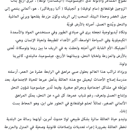
نضوج المشاعر والأنوثة لدى «جيلسومينا» (آليكساندرا لونغا) ، كبرى أربع بنات
الزوجين فولفغانغ (سام لوفيك) و آنجيليكا ( آلبا رورفاكير) . هو، ألماني ينتمي إلى
جيل الخضر وحماة البيئة، انسحب إلى الريف وكوّن مزرعة يفلحها ويربّي الماشية
والنحل ويُنتج العسل. آصرته بالأرض قويّة
وتكاد آيديولوجية تجعله يرى في صيادي الطيور وفي مستخدمي المواد والأسمدة
الكيمياوية وفي السياحة الواسعة، أكبر الأعداء للطبيعة ولحياة الإنسان. وهي،
آنجيليكا، الأم الشابة التي أحبّته ولحقت به في الريف ما بين روما وتوسكانا، تُعنى
بالأرض والمزرعة ولخلايا النحل، وببناتهما الأربع، جيلسومينا، ماتيلدي، كاتيرينا
ولونا.
ويزداد تراكب هذا العالم بحلول صبي مراهق في الرابعة عشرة من العمر، أرسلته
مدرسة إصلاح الأحداث ليعيش مع هذه العائلة يتأهل عبرها للحياة الاجتماعية، بعد
تورّطه في مشاكل اجتماعية وبجرائم صغيرة. وفيما تُدير جيلسومينا شؤون النحل
وإنتاج العسل وتعرف، رغم شباب عمرها، كل شيء عن النحل، يمثّل المراهق
الألماني الصغير، تماثلاً لحلم فولفغانغ في العثور على ابن، وهو المحاط بست
إناث.
وتبدو حياة العائلة سائرة بشكل طبيعي لولا حدوث أمرين، أولهما رسالة من البلدية
تخطر العائلة بضرورة إجراء تعديلات وإصلاحات قانونية وصحيّة في المنزل والمزرعة