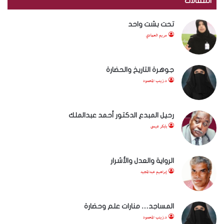
المقالات
تحت بشت واحد
مريم الحمادي
جوهرة التاريخ والحضارة
د.زينب المحمود
رحيل المبدع الدكتور أحمد عبدالملك
بابكر عيسى
الرواية والعدل والأشرار
إبراهيم عبدالمجيد
المساجد… منارات علم وحضارة
د.زينب المحمود