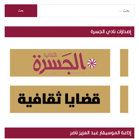
ا
ل
ب
ح
إصدارات نادي الجسرة
ث
ع
ن
:
إذاعة الموسيقار عبد العزيز ناصر