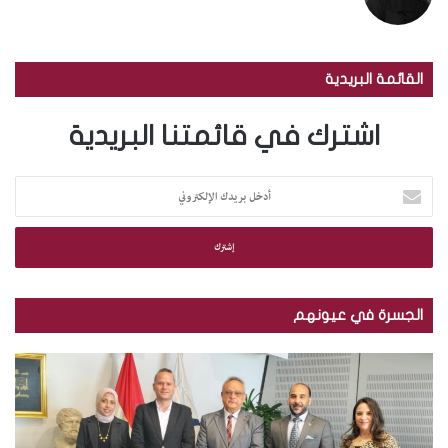
القائمة البريدية
اشترك في قائمتنا البريدية
أ
د
خ
ل
ب
ر
ي
الجسرة في عيونهم
د
ك
ب
ا
ا
ل
ل
إ
ص
ل
و