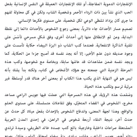
الإنفجارات الدموية المفاجئة، أو تلك الإنفجارات العميقة في النفس الإنسانية بفعل
الحب الذي نشأ بين ذات الرداء الأحمر وشخصية الشاب، ولكن في كل محاولة لفهم
ما جرى كان يزداد تشظي الوعي لكل شخصية، على مستوى فكرها الإنساني.
تصميم مسار الأحداث جاء دائرياً، بمعنى رجوع الشخوص بالأحداث دائما إلى نقطة
البداية، ومن ثم الانطلاق منها إلى أحداث أخرى، وفق شكلٍ مسرحي تأسّسَ على
تقنية الذاكرة الانفعالية. فعندما كتب الشاب ذو البزة البيضاء حكاية تأسست على
وجود صديقه دون علم الأخير، إلا أنه يجد نفسه قد أصبح جزءا من الحكاية، كما
ويجد نفسه ضمن مشاهدات قد عاشها سابقا، وبخاصة مع شخوصها، وكتب هذه
المرحلة الزمنية التي جمعته مع هؤلاء الأشخاص في كتاب، ولكنه بدأ يشك بأنه
ليس هو في النهاية الذي يكتب هذا الكتاب أو بمعنى آخر هناك قدر أوسلطة غير
مرئية ترسم وتكتب هذه الحياة.
وصَمّمت هذه الرؤية، في هذه المسرحية التي عملت فيها جويس الراعي مساعد
مخرج، الشخوص في الفضاء المتخيَّل، وفق تفاعلات متسلسلة، على مستوى الحلم
والواقع، وهذا لجهة المعنى، واندفاع الشخوص بالإحداث بفعل ميلاد كل حدث عن
حدث آخر، نتيجة التقاء أربعة شخوص في الراهن، في إحدى المدن العربية
المشتعلة صراعات داخلية وخارجية: بائع كتب جسده خالد الطريفي، وسيدة ترتدي
رداء أحمر جويس الراعي، وشاب يرتدي بزة بيضاء اسحاق إلياس، ونادل يصنع