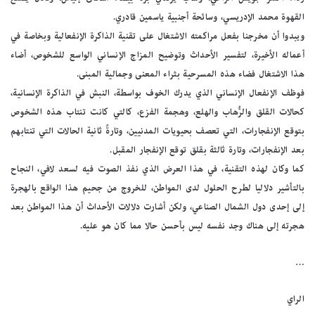
القهوة محمد الإدريسي، وسائحة أجنبية ياسمين قادري.
ويبدوا أن مخرجنا بفعل مراكمته الاشتغال على تقنية الذاكرة الإنفعالية وبخاصة في
أعماله الأخيرة، لتفسير الأحداث وتوضيح المزاج الإنساني الواسع للشخوص، أضاء
هذا الاشتغال فضاء هذه المسرحية بثراء المعنى وجمالية المبنى.
فوظف الإنفعال الإنساني الذي يدرك الخوف بواسطة، النبش في الذاكرة الإنسانية،
كحالات القلق والرُّهاب والهلع، وهجمة الفزع، كالتي كانت تنتاب هذه الشخوص
بتوقع الإنفجارات، التي تعصف بحيويات المدنيين، وتارةً ثانية الحالات التي تنتابهم
بعد الإنفجارات، وتارة ثالثة بقلق توقع الإنفجار المقبل.
كما وكان لهذه التقنية، في هذا العرض الذي نفذ الصوت فيه لسعد لافي، النجاح
بالتأشير دلاليا لطرح الحلول لدى المواطن، للخروج من جحيم هذا الواقع بالهجرة
إلى إحدى دول الشمال الصناعي، ولكن أشارت دلالات الأحداث أن هذا المواطن بعد
هجرته إلى هناك وجد نفسه ليس بأحسن حالا مما كان هو عليه.
…
الراي