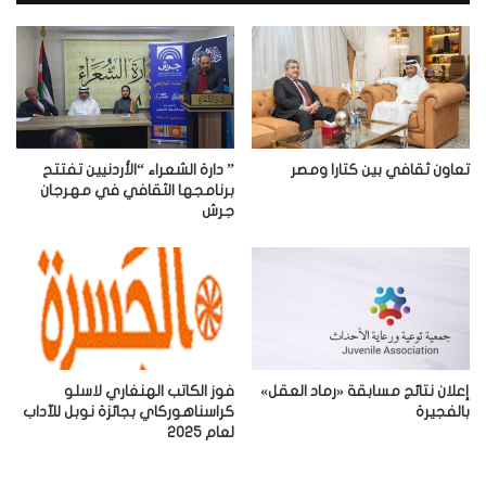
ك
ا
ل
إ
ل
ك
ت
ر
تعاون ثقافي بين كتارا ومصر
” دارة الشعراء “الأردنيين تفتتح
و
برنامجها الثقافي في مهرجان
جرش
ن
ي
إعلان نتائج مسابقة «رماد العقل»
فوز الكاتب الهنغاري لاسلو
بالفجيرة
كراسناهوركاي بجائزة نوبل للآداب
لعام 2025