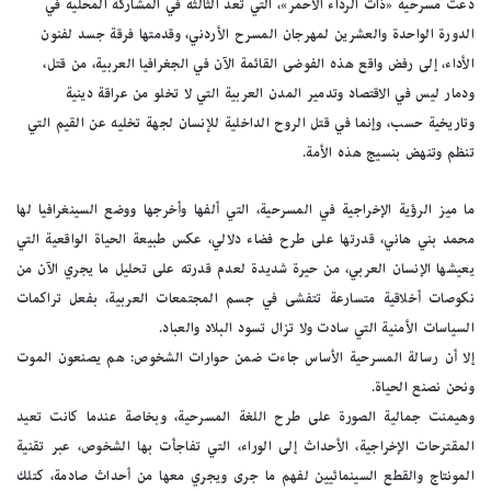
دعت مسرحية «ذات الرداء الأحمر»، التي تعد الثالثة في المشاركة المحلية في
الدورة الواحدة والعشرين لمهرجان المسرح الأردني، وقدمتها فرقة جسد لفنون
الأداء، إلى رفض واقع هذه الفوضى القائمة الآن في الجغرافيا العربية، من قتل،
ودمار ليس في الاقتصاد وتدمير المدن العربية التي لا تخلو من عراقة دينية
وتاريخية حسب، وإنما في قتل الروح الداخلية للإنسان لجهة تخليه عن القيم التي
تنظم وتنهض بنسيج هذه الأمة.
ما ميز الرؤية الإخراجية في المسرحية، التي ألفها وأخرجها ووضع السينغرافيا لها
محمد بني هاني، قدرتها على طرح فضاء دلالي، عكس طبيعة الحياة الواقعية التي
يعيشها الإنسان العربي، من حيرة شديدة لعدم قدرته على تحليل ما يجري الآن من
نكوصات أخلاقية متسارعة تتفشى في جسم المجتمعات العربية، بفعل تراكمات
السياسات الأمنية التي سادت ولا تزال تسود البلاد والعباد.
إلا أن رسالة المسرحية الأساس جاءت ضمن حوارات الشخوص: هم يصنعون الموت
ونحن نصنع الحياة.
وهيمنت جمالية الصورة على طرح اللغة المسرحية، وبخاصة عندما كانت تعيد
المقترحات الإخراجية، الأحداث إلى الوراء، التي تفاجأت بها الشخوص، عبر تقنية
المونتاج والقطع السينمائيين لفهم ما جرى ويجري معها من أحداث صادمة، كتلك