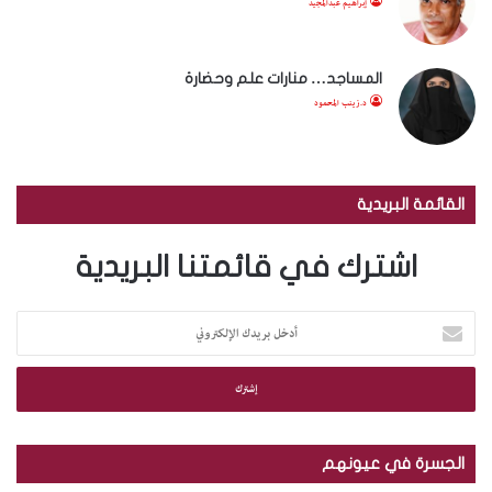
إبراهيم عبدالمجيد
المساجد… منارات علم وحضارة
د.زينب المحمود
القائمة البريدية
اشترك في قائمتنا البريدية
أ
د
خ
ل
ب
ر
ي
الجسرة في عيونهم
د