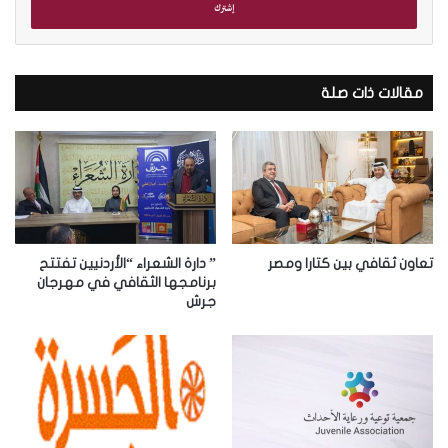
ل
ب
ر
ي
د
مقالات ذات صلة
ك
ا
ل
إ
ل
ك
ت
ر
تعاون ثقافي بين كتارا ومصر
” دارة الشعراء “الأردنيين تفتتح
و
برنامجها الثقافي في مهرجان
جرش
ن
ي