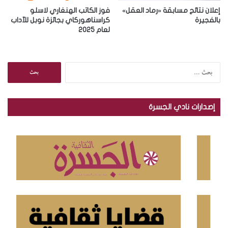
إعلان نتائج مسابقة «رماد العقل»
فوز الكاتب الهنغاري لاسلو
بالفجيرة
كراسناهوركاي بجائزة نوبل للآداب
لعام 2025
ا
ل
ب
ح
إصدارات نادي الجسرة
ث
ع
ن
: