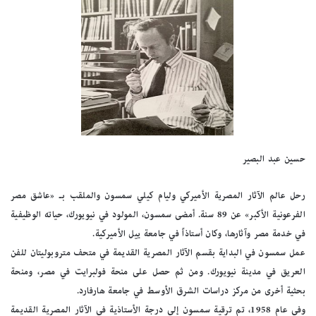
حسين عبد البصير
رحل عالم الآثار المصرية الأميركي وليام كيلي سمسون والملقب بـ «عاشق مصر
الفرعونية الأكبر» عن 89 سنة. أمضى سمسون، المولود في نيويورك، حياته الوظيفية
في خدمة مصر وآثارها، وكان أستاذاً في جامعة ييل الأميركية.
عمل سمسون في البداية بقسم الآثار المصرية القديمة في متحف متروبوليتان للفن
العريق في مدينة نيويورك. ومن ثم حصل على منحة فولبرايت في مصر، ومنحة
بحثية أخرى من مركز دراسات الشرق الأوسط في جامعة هارفارد.
وفي عام 1958، تم ترقية سمسون إلى درجة الأستاذية في الآثار المصرية القديمة