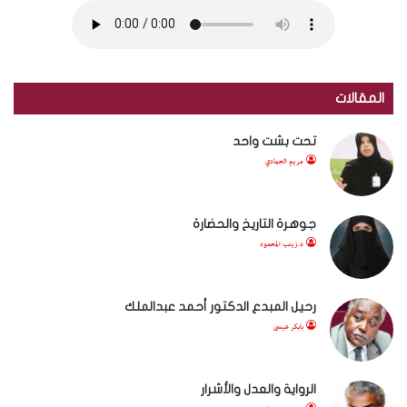
المقالات
تحت بشت واحد
مريم الحمادي
جوهرة التاريخ والحضارة
د.زينب المحمود
رحيل المبدع الدكتور أحمد عبدالملك
بابكر عيسى
الرواية والعدل والأشرار