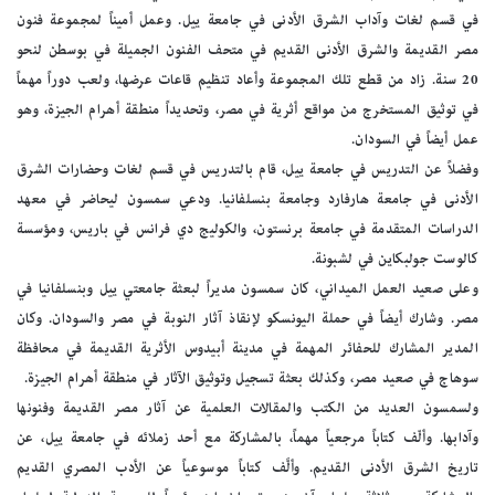
في قسم لغات وآداب الشرق الأدنى في جامعة ييل. وعمل أميناً لمجموعة فنون
مصر القديمة والشرق الأدنى القديم في متحف الفنون الجميلة في بوسطن لنحو
20 سنة. زاد من قطع تلك المجموعة وأعاد تنظيم قاعات عرضها، ولعب دوراً مهماً
في توثيق المستخرج من مواقع أثرية في مصر، وتحديداً منطقة أهرام الجيزة، وهو
عمل أيضاً في السودان.
وفضلاً عن التدريس في جامعة ييل، قام بالتدريس في قسم لغات وحضارات الشرق
الأدنى في جامعة هارفارد وجامعة بنسلفانيا. ودعي سمسون ليحاضر في معهد
الدراسات المتقدمة في جامعة برنستون، والكوليج دي فرانس في باريس، ومؤسسة
كالوست جولبكاين في لشبونة.
وعلى صعيد العمل الميداني، كان سمسون مديراً لبعثة جامعتي ييل وبنسلفانيا في
مصر. وشارك أيضاً في حملة اليونسكو لإنقاذ آثار النوبة في مصر والسودان. وكان
المدير المشارك للحفائر المهمة في مدينة أبيدوس الأثرية القديمة في محافظة
سوهاج في صعيد مصر، وكذلك بعثة تسجيل وتوثيق الآثار في منطقة أهرام الجيزة.
ولسمسون العديد من الكتب والمقالات العلمية عن آثار مصر القديمة وفنونها
وآدابها. وألّف كتاباً مرجعياً مهماً، بالمشاركة مع أحد زملائه في جامعة ييل، عن
تاريخ الشرق الأدنى القديم. وألَّف كتاباً موسوعياً عن الأدب المصري القديم